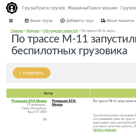
Грузы
Поиск грузов
Машины
Поиск машин
Грузо
Ваши грузы
Добавить груз
Ваши машины
Главная
>
Форумы
>
Обсуждение новостей
>
По трассе М-11 запус...
По трассе М-11 запустил
беспилотных грузовика
ОТВЕТИТЬ
Автор
Редакция АТИ-Медиа
Редакция АТИ-
По трассе М-11 запустили 
IT-компания ,
Медиа
Санкт-Петербург
Код:1971890
Три беспилотных грузовика 
сегодняшний день по трассе
#1
выполняют пять автомобилей
улучшить качество работы. В
Читать дальше