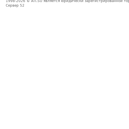
1998-2026
© ATI.SU является юридически зарегистрированной то
Сервер
52