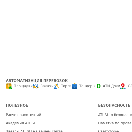
АВТОМАТИЗАЦИЯ ПЕРЕВОЗОК
Площадки
Заказы
Торги
Тендеры
АТИ-Доки
G
ПОЛЕЗНОЕ
БЕЗОПАСНОСТЬ
Расчет расстояний
ATI.SU о безопасн
Академия ATI.SU
Памятка по прове
Звезды ATI.SU на вашем сайте
Светофор+