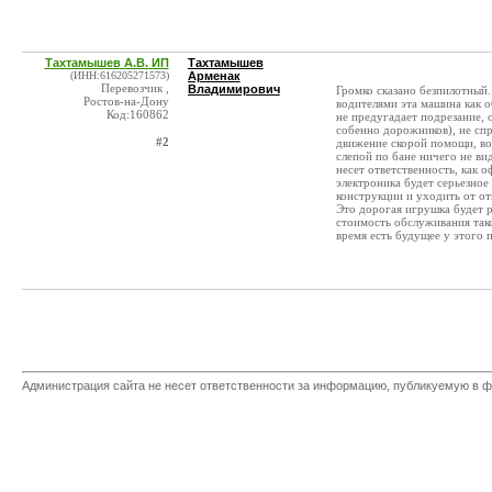
Тахтамышев А.В. ИП
Тахтамышев
(ИНН:616205271573)
Арменак
Перевозчик ,
Владимирович
Громко сказано безпилотный..
Ростов-на-Дону
водителями эта машина как о
Код:160862
не предугадает подрезание, 
собенно дорожников), не спр
#2
движение скорой помощи, воя
слепой по бане ничего не ви
несет ответственность, как о
электроника будет серьезное
конструкции и уходить от от
Это дорогая игрушка будет р
стоимость обслуживания так
время есть будущее у этого пр
Администрация сайта не несет ответственности за информацию, публикуемую в ф