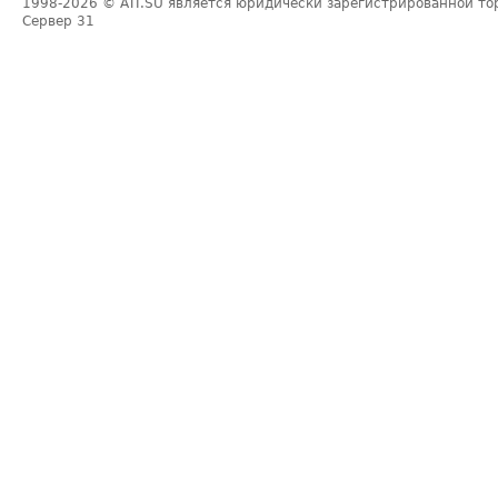
1998-2026
© ATI.SU является юридически зарегистрированной то
Сервер
31