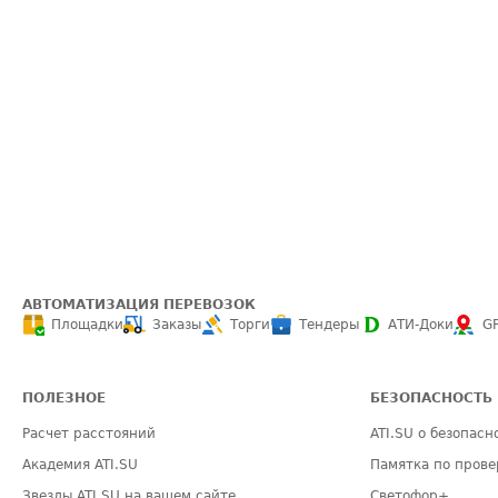
АВТОМАТИЗАЦИЯ ПЕРЕВОЗОК
Площадки
Заказы
Торги
Тендеры
АТИ-Доки
G
ПОЛЕЗНОЕ
БЕЗОПАСНОСТЬ
Расчет расстояний
ATI.SU о безопасн
Академия ATI.SU
Памятка по прове
Звезды ATI.SU на вашем сайте
Светофор+