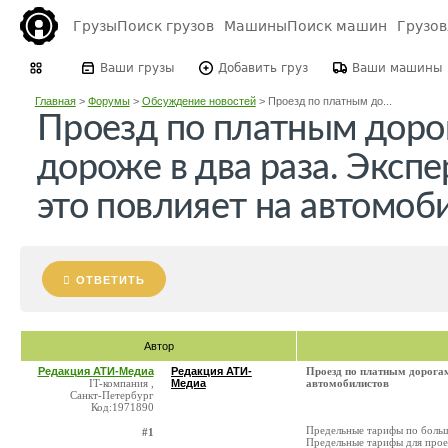
Грузы
Поиск грузов
Машины
Поиск машин
Грузо
Ваши грузы
Добавить груз
Ваши машины
Главная
>
Форумы
>
Обсуждение новостей
>
Проезд по платным до...
Проезд по платным доро
дороже в два раза. Экспе
это повлияет на автомоб
ОТВЕТИТЬ
Автор
Редакция АТИ-Медиа
Редакция АТИ-
Проезд по платным дорогам 
IT-компания ,
Медиа
автомобилистов
Санкт-Петербург
Код:1971890
Предельные тарифы по больше
#1
Предельные тарифы для проез