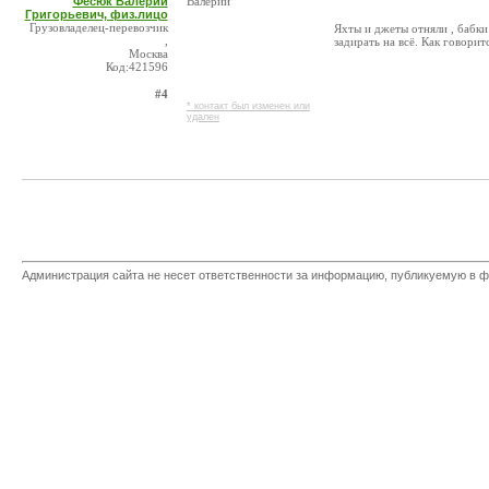
Фесюк Валерий
Валерий
Григорьевич, физ.лицо
Грузовладелец-перевозчик
Яхты и джеты отняли , бабки
,
задирать на всё. Как говоритс
Москва
Код:421596
#4
* контакт был изменен или
удален
Администрация сайта не несет ответственности за информацию, публикуемую в ф