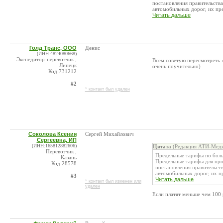
постановления правительства
автомобильных дорог, их пред
Читать дальше
Голд Транс, ООО
Денис
(ИНН:4824080668)
Экспедитор-перевозчик ,
Всем советую пересмотреть 
Липецк
очень поучительно)
Код:731212
#2
* контакт был удален
Соколова Ксения
Сергей Михайлович
Сергеевна, ИП
(ИНН:165812882606)
Цитата
(Редакция АТИ-Меди
Перевозчик ,
Предельные тарифы по больш
Казань
Предельные тарифы для про
Код:28578
постановления правительств
автомобильных дорог, их пр
#3
Читать дальше
* контакт был изменен или
удален
Если платят меньше чем 100 р