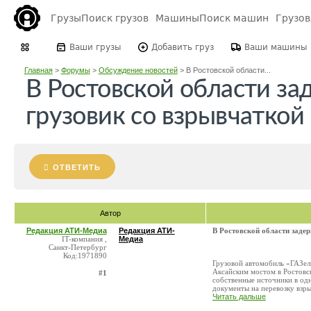
Грузы
Поиск грузов
Машины
Поиск машин
Грузо
Ваши грузы
Добавить груз
Ваши машины
Главная
>
Форумы
>
Обсуждение новостей
>
В Ростовской области...
В Ростовской области з
грузовик со взрывчаткой
ОТВЕТИТЬ
Автор
Редакция АТИ-Медиа
Редакция АТИ-
В Ростовской области заде
IT-компания ,
Медиа
Санкт-Петербург
Код:1971890
Грузовой автомобиль «ГАЗел
Аксайским мостом в Ростовск
#1
собственные источники в одн
документы на перевозку взры 
Читать дальше