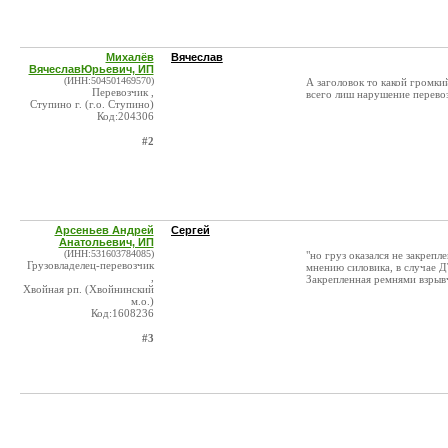
Михалёв
Вячеслав
ВячеславЮрьевич, ИП
(ИНН:504501469570)
А заголовок то какой громкий
Перевозчик ,
всего лиш нарушение перевоз
Ступино г. (г.о. Ступино)
Код:204306
#2
Арсеньев Андрей
Сергей
Анатольевич, ИП
(ИНН:531603784085)
"но груз оказался не закрепл
Грузовладелец-перевозчик
мнению силовика, в случае Д
,
Закрепленная ремнями взрыв
Хвойная рп. (Хвойнинский
м.о.)
Код:1608236
#3