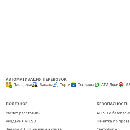
АВТОМАТИЗАЦИЯ ПЕРЕВОЗОК
Площадки
Заказы
Торги
Тендеры
АТИ-Доки
G
ПОЛЕЗНОЕ
БЕЗОПАСНОСТЬ
Расчет расстояний
ATI.SU о безопасн
Академия ATI.SU
Памятка по прове
Звезды ATI.SU на вашем сайте
Светофор+