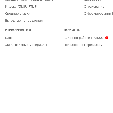
Индекс ATI.SU FTL РФ
Страхование
Средние ставки
О формировании 
Выгодные направления
ИНФОРМАЦИЯ
ПОМОЩЬ
Блог
Видео по работе с ATI.SU
Эксклюзивные материалы
Полезное по перевозкам
Политика конфиденциальности
Часто задаваемые вопросы (FA
Общие положения
Техническая информация
Карта сайта
ЗАДАТЬ ВОПРОС