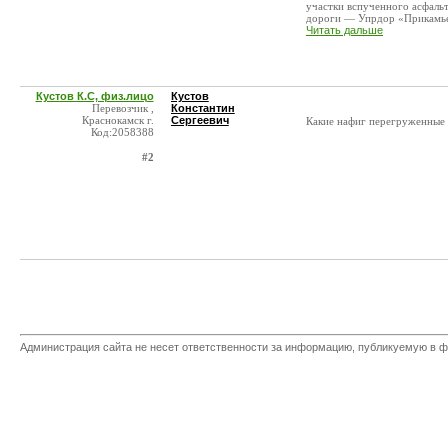
участки вспученного асфальт
дороги — Упрдор «Прикамье 
Читать дальше
Кустов К.С, физ.лицо
Кустов
Перевозчик ,
Константин
Краснокамск г.
Сергеевич
Какие нафиг перегруженные ф
Код:2058388
#2
Администрация сайта не несет ответственности за информацию, публикуемую в ф