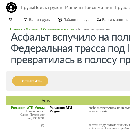
Грузы
Поиск грузов
Машины
Поиск машин
Грузо
Ваши грузы
Добавить груз
Ваши машины
Главная
>
Форумы
>
Обсуждение новостей
>
Асфальт вспучило на ...
Асфальт вспучило на пол
Федеральная трасса под
превратилась в полосу п
ОТВЕТИТЬ
Автор
Редакция АТИ-Медиа
Редакция АТИ-
Асфальт вспучило на полме
IT-компания ,
Медиа
препятствий
Санкт-Петербург
Код:1971890
В этом году автомобилисты 
#1
«Волга» в Нытвенском район