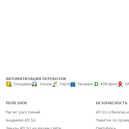
АВТОМАТИЗАЦИЯ ПЕРЕВОЗОК
Площадки
Заказы
Торги
Тендеры
АТИ-Доки
G
ПОЛЕЗНОЕ
БЕЗОПАСНОСТЬ
Расчет расстояний
ATI.SU о безопасн
Академия ATI.SU
Памятка по прове
Звезды ATI.SU на вашем сайте
Светофор+