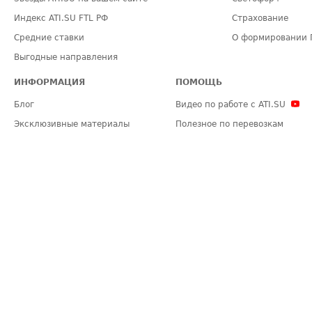
Индекс ATI.SU FTL РФ
Страхование
Средние ставки
О формировании 
Выгодные направления
ИНФОРМАЦИЯ
ПОМОЩЬ
Блог
Видео по работе с ATI.SU
Эксклюзивные материалы
Полезное по перевозкам
Политика конфиденциальности
Часто задаваемые вопросы (FA
Общие положения
Техническая информация
Карта сайта
ЗАДАТЬ ВОПРОС