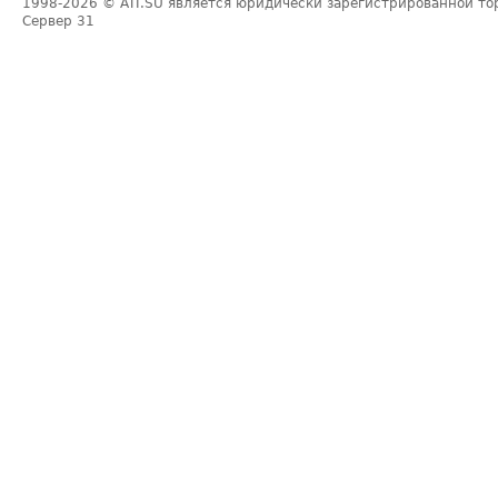
1998-2026
© ATI.SU является юридически зарегистрированной то
Сервер
31