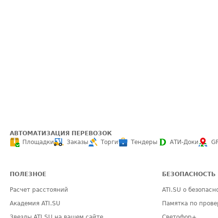
АВТОМАТИЗАЦИЯ ПЕРЕВОЗОК
Площадки
Заказы
Торги
Тендеры
АТИ-Доки
G
ПОЛЕЗНОЕ
БЕЗОПАСНОСТЬ
Расчет расстояний
ATI.SU о безопасн
Академия ATI.SU
Памятка по прове
Звезды ATI.SU на вашем сайте
Светофор+