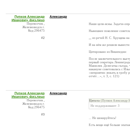
Пупков Александр
Александр
Иванович, физ.лицо
Перевозчик ,
Наши цели-ясны. Задачи-опр
Железноводск г.
Код:296475
Нынешнее поколение советск
#2
,,, из речей Н. С. Хрущева на
И на нём же решили вынести т
Цитировано из Википедии:
После заключительного выст
первый секретарь Ленинград
Мавзолея. Делегатка съезда,
накануне советовалась с Иль
«неприятно лежать в гробу 
отчёт…», т. 3, с. 121)
Пупков Александр
Александр
Иванович, физ.лицо
Перевозчик ,
Цитата
(Пупков Александр И
Железноводск г.
Не поддерживают: 3
Код:296475
#3
... Не шокируйтесь!
Есть вещи ещё больше эпата