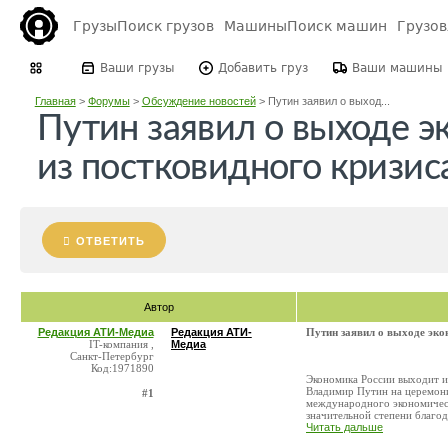
Грузы
Поиск грузов
Машины
Поиск машин
Грузо
Ваши грузы
Добавить груз
Ваши машины
Главная
>
Форумы
>
Обсуждение новостей
>
Путин заявил о выход...
Путин заявил о выходе э
из постковидного кризис
ОТВЕТИТЬ
Автор
Редакция АТИ-Медиа
Редакция АТИ-
Путин заявил о выходе эко
IT-компания ,
Медиа
Санкт-Петербург
Код:1971890
Экономика России выходит из
Владимир Путин на церемон
#1
международного экономическ
значительной степени благода
Читать дальше