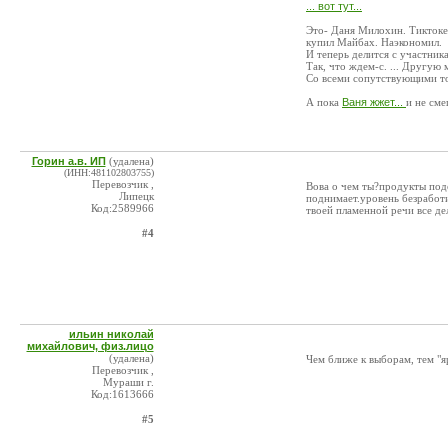
... вот тут...
Это- Даня Милохин. Тиктоке
купил Майбах. Наэкономил.
И теперь делится с участник
Так, что ждем-с. ... Другую 
Со всеми сопутствующими т
А пока
Ваня жжет...
и не см
Горин а.в. ИП
(удалена)
(ИНН:481102803755)
Перевозчик ,
Вова о чем ты?продукты под
Липецк
поднимает.уровень безработи
Код:2589966
твоей пламенной речи все де
#4
ильин николай
михайлович, физ.лицо
(удалена)
Чем ближе к выборам, тем "я
Перевозчик ,
Мураши г.
Код:1613666
#5