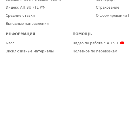
Индекс ATI.SU FTL РФ
Страхование
Средние ставки
О формировании 
Выгодные направления
ИНФОРМАЦИЯ
ПОМОЩЬ
Блог
Видео по работе с ATI.SU
Эксклюзивные материалы
Полезное по перевозкам
Политика конфиденциальности
Часто задаваемые вопросы (FA
Общие положения
Техническая информация
Карта сайта
ЗАДАТЬ ВОПРОС