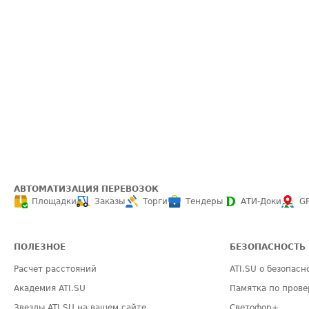
АВТОМАТИЗАЦИЯ ПЕРЕВОЗОК
Площадки
Заказы
Торги
Тендеры
АТИ-Доки
G
ПОЛЕЗНОЕ
БЕЗОПАСНОСТЬ
Расчет расстояний
ATI.SU о безопасн
Академия ATI.SU
Памятка по прове
Звезды ATI.SU на вашем сайте
Светофор+