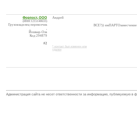
Форпост, ООО
Андрей
(ИНН:1215148633)
Грузовладелец-перевозчик
ВСЕ?)) имПАРТОзамесчение 
,
Йошкар-Ола
Код:294879
#2
* контакт был изменен или
удален
Администрация сайта не несет ответственности за информацию, публикуемую в ф