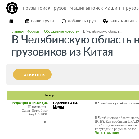
Грузы
Поиск грузов
Машины
Поиск машин
Грузо
Ваши грузы
Добавить груз
Ваши машины
Главная
>
Форумы
>
Обсуждение новостей
>
В Челябинскую област...
В Челябинскую область 
грузовиков из Китая
ОТВЕТИТЬ
Автор
Редакция АТИ-Медиа
Редакция АТИ-
В Челябинскую область нап
IT-компания ,
Медиа
Санкт-Петербург
Код:1971890
В Челябинскую область напр
(КНР). Как сообщили URA.RU
#1
2023 года показатели по имп
полугодие оформила более ..
Читать дальше