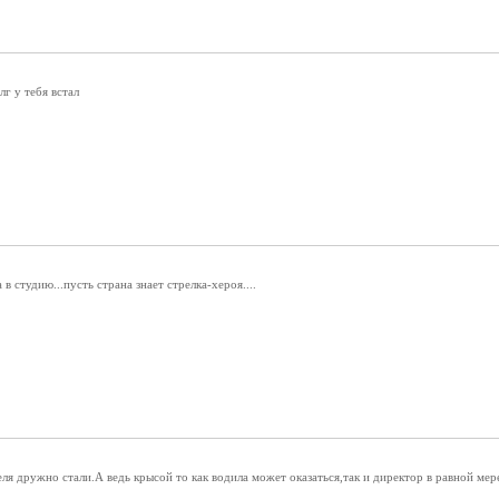
г у тебя встал
 студию...пусть страна знает стрелка-хероя....
еля дружно стали.А ведь крысой то как водила может оказаться,так и директор в равной мер