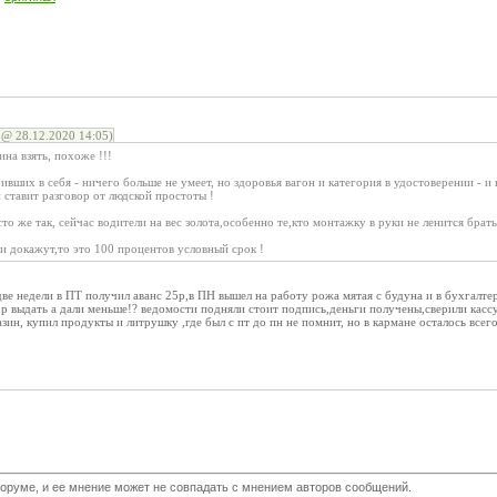
@ 28.12.2020 14:05)
ина взять, похоже !!!
ивших в себя - ничего больше не умеет, но здоровья вагон и категория в удостоверении - и 
 ставит разговор от людской простоты !
то же так, сейчас водители на вес золота,особенно те,кто монтажку в руки не ленится брать
ли докажут,то это 100 процентов условный срок !
две недели в ПТ получил аванс 25р,в ПН вышел на работу рожа мятая с будуна и в бухгалтер
р выдать а дали меньше!? ведомости подняли стоит подпись,деньги получены,сверили кассу
зин, купил продукты и литрушку ,где был с пт до пн не помнит, но в кармане осталось всег
оруме, и ее мнение может не совпадать с мнением авторов сообщений.