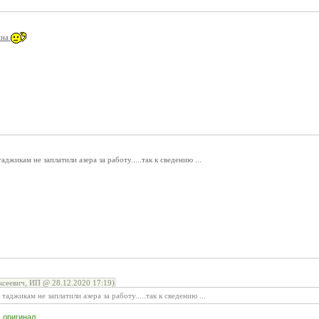
ина
аджикам не заплатили азера за работу.....так к сведению ...
сеевич, ИП @ 28.12.2020 17:19)
таджикам не заплатили азера за работу.....так к сведению ...
,
оригинал