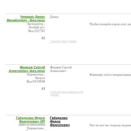
Чемерис Денис
Денис
Михайлович , физ.лицо
Экспедитор ,
Чтобы поперёк горла этот дол
Псебай пгт.
Код:522782
#2
* контакт был удален
Жидков Сергей
Жидков Сергей
Алексеевич, физ.лицо
Алексеевич
Перевозчик ,
Фамилию этого пизьнесьмена в
Калуга
Код:9319848
#3
* контакт был изменен или
удален
Габидулин Федор
Габидулин
Фазуллович, ИП
Федор
(ИНН:615000434909)
Фазуллович
Что-то все на сторону водит
Перевозчик ,