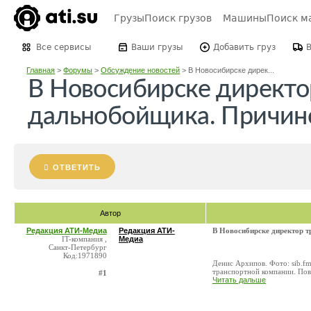
Грузы
Поиск грузов
Машины
Поиск м
Все сервисы
Ваши грузы
Добавить груз
Главная
>
Форумы
>
Обсуждение новостей
>
В Новосибирске дирек...
В Новосибирске директо
дальнобойщика. Причино
ОТВЕТИТЬ
Автор
Редакция АТИ-Медиа
Редакция АТИ-
В Новосибирске директор т
IT-компания ,
Медиа
Санкт-Петербург
Код:1971890
Денис Архипов. Фото: sib.f
транспортной компании. Пово
#1
Читать дальше