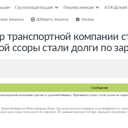
ашин
Грузовладельцам
Перевозчикам
АТИ-Доки
А
Ваши машины
Добавить машину
Заказы
р транспортной компании с
й ссоры стали долги по за
Сообщение
ранспортной компании стрелял в дальнобойщика. Причиной ссоры стали долги по зарп
m Дальнобойщик из Новосибирска Денис Архипов получил травмы в ходе конфликта со сво
дом для ссоры стали долги по зарплате. По данным портала Сиб.фм, инцидент произошел 19