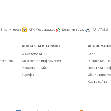
PS-мониторинг
АТИ Мессенджер
Цепочки грузов
API ATI.SU
КОНТАКТЫ И ТАРИФЫ
ИНФОРМАЦИ
О системе ATI.SU
Блог
рагентов
Контактная информация
Эксклюзивные
Реклама на сайте
Политика кон
Тарифы
Общие полож
а
Карта сайта