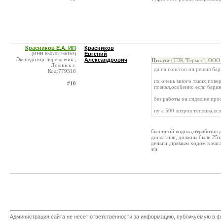
Красников Е.А. ИП
Красников
(ИНН:650702756163)
Евгений
Экспедитор-перевозчик ,
Александрович
Цитата
(ТЭК "Гермес", ООО 
Долинск г.
да на гопстоп он решил бар
Код:779316
их очень много таких,повер
#10
познал,особенно если барин
без работы он сидел,не прос
ну а 500 литров топлива,ес
был такой водила,отработал 
доплатили, должны были 25т.
деньги ,прямым ходом в мага
з/п
Администрация сайта не несет ответственности за информацию, публикуемую в ф