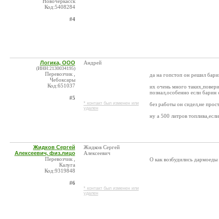
Новочеркасск
Код:5408284
#4
Логика, ООО
Андрей
(ИНН:2130034195)
Перевозчик ,
да на гопстоп он решил барин
Чебоксары
Код:651037
их очень много таких,поверив
познал,особенно если барин 
#5
* контакт был изменен или
без работы он сидел,не прост
удален
ну а 500 литров топлива,есл
Жидков Сергей
Жидков Сергей
Алексеевич, физ.лицо
Алексеевич
Перевозчик ,
О как возбудились дармоеды и
Калуга
Код:9319848
#6
* контакт был изменен или
удален