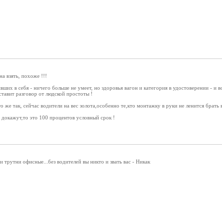
а взять, похоже !!!
ших в себя - ничего больше не умеет, но здоровья вагон и категория в удостоверении - и в
ставит разговор от людской простоты !
о же так, сейчас водители на вес золота,особенно те,кто монтажку в руки не ленится брать 
и докажут,то это 100 процентов условный срок !
 трутни офисные...без водителей вы никто и звать вас - Никак