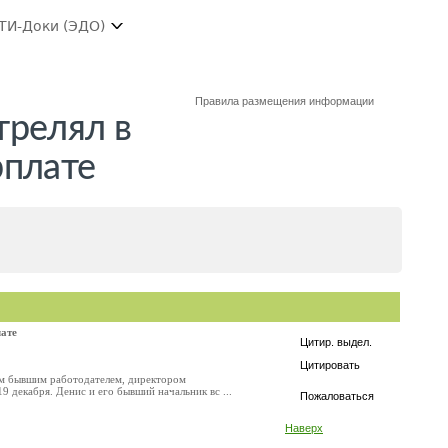
ТИ-Доки (ЭДО)
Правила размещения информации
трелял в
рплате
лате
Цитир. выдел.
Цитировать
им бывшим работодателем, директором
 декабря. Денис и его бывший начальник вс ...
Пожаловаться
Наверх