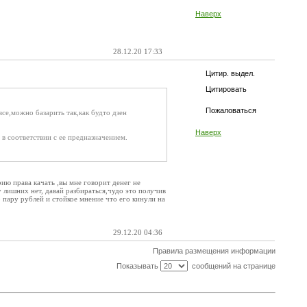
Наверх
28.12.20 17:33
Цитир. выдел.
Цитировать
Пожаловаться
все,можно базарить так,как будто дзен
Наверх
 в соответствии с ее предназначением.
ию права качать ,вы мне говорит денег не
 лишних нет, давай разбираться,чудо это получив
о пару рублей и стойкое мнение что его кинули на
29.12.20 04:36
Правила размещения информации
Показывать
сообщений на странице