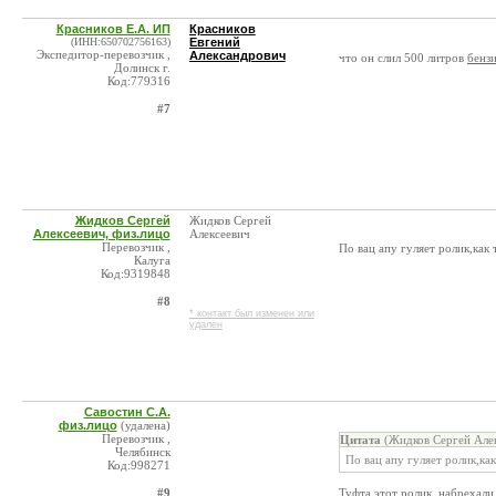
Красников Е.А. ИП
Красников
(ИНН:650702756163)
Евгений
Экспедитор-перевозчик ,
Александрович
что он слил 500 литров
бенз
Долинск г.
Код:779316
#7
Жидков Сергей
Жидков Сергей
Алексеевич, физ.лицо
Алексеевич
Перевозчик ,
По вац апу гуляет ролик,как т
Калуга
Код:9319848
#8
* контакт был изменен или
удален
Савостин С.А.
физ.лицо
(удалена)
Перевозчик ,
Цитата
(Жидков Сергей Алек
Челябинск
По вац апу гуляет ролик,как 
Код:998271
#9
Туфта этот ролик, набрехали