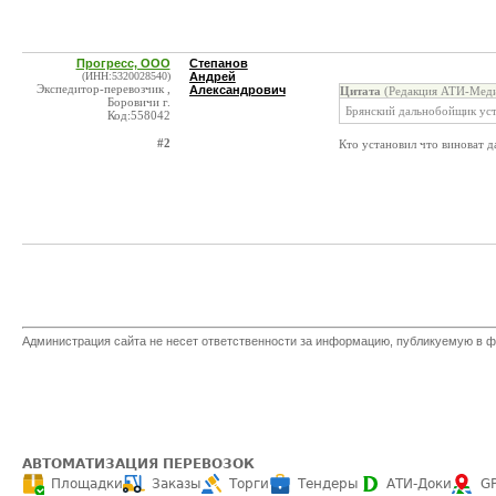
Прогресс, ООО
Степанов
(ИНН:5320028540)
Андрей
Экспедитор-перевозчик ,
Александрович
Цитата
(Редакция АТИ-Меди
Боровичи г.
Брянский дальнобойщик ус
Код:558042
#2
Кто установил что виноват 
Администрация сайта не несет ответственности за информацию, публикуемую в ф
АВТОМАТИЗАЦИЯ ПЕРЕВОЗОК
Площадки
Заказы
Торги
Тендеры
АТИ-Доки
G