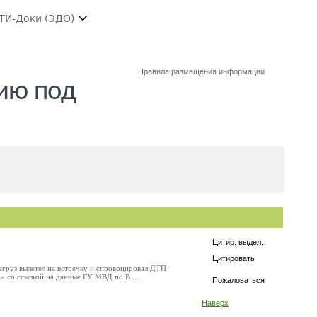
ТИ-Доки (ЭДО)
Правила размещения информации
ию под
Цитир. выдел.
Цитировать
егруз вылетел на встречку и спровоцировал ДТП
 со ссылкой на данные ГУ МВД по В ...
Пожаловаться
Наверх