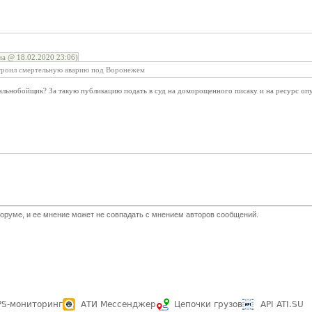
а @ 18.02.2020 23:06)
троил смертельную аварию под Воронежем
дальнобойщик? За такую публикацию подать в суд на доморощенного писаку и на ресурс оп
оруме, и ее мнение может не совпадать с мнением авторов сообщений.
PS-мониторинг
АТИ Мессенджер
Цепочки грузов
API ATI.SU