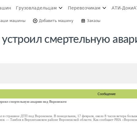
ашин
Грузовладельцам
Перевозчикам
АТИ-Доки
А
Ваши машины
Добавить машину
Заказы
устроил смертельную авар
Сообщение
троил смертельную аварию под Воронежем
л в страшное ДТП под Воронежем. В понедельник, 17 февраля, около 8 часов вечера больш
неж — Тамбов в Верхнехавском районе Воронежской области. Как сообщает РИА «Воронеж»