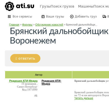
Грузы
Поиск грузов
Машины
Поиск м
Все сервисы
Ваши грузы
Добавить груз
Главная
>
Форумы
>
Обсуждение новостей
>
Брянский дальнобойщи...
Брянский дальнобойщик 
Воронежем
ОТВЕТИТЬ
Автор
Редакция АТИ-Медиа
Редакция АТИ-
Брянский дальнобойщик ус
IT-компания ,
Медиа
Санкт-Петербург
Код:1971890
Брянский дальнобойщик попа
на 72-м км автодороги Воро
#1
Читать дальше