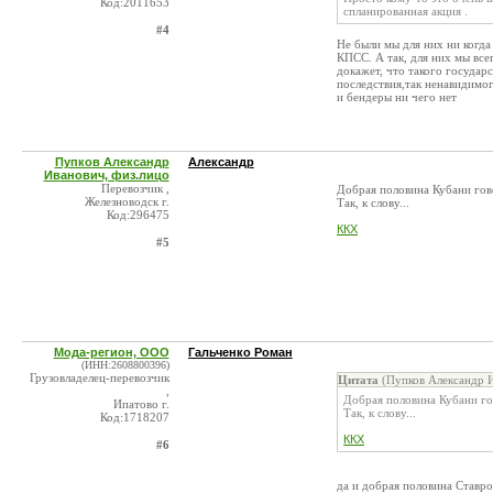
Код:2011653
спланированная акция .
#4
Не были мы для них ни когда
КПСС. А так, для них мы всег
докажет, что такого государс
последствия,так ненавидимог
и бендеры ни чего нет
Пупков Александр
Александр
Иванович, физ.лицо
Перевозчик ,
Добрая половина Кубани гово
Железноводск г.
Так, к слову...
Код:296475
ККХ
#5
Мода-регион, ООО
Гальченко Роман
(ИНН:2608800396)
Грузовладелец-перевозчик
Цитата
(Пупков Александр И
,
Добрая половина Кубани гов
Ипатово г.
Так, к слову...
Код:1718207
ККХ
#6
да и добрая половина Ставро