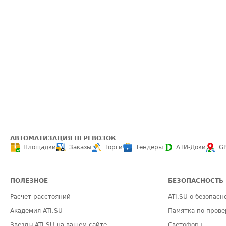
АВТОМАТИЗАЦИЯ ПЕРЕВОЗОК
Площадки
Заказы
Торги
Тендеры
АТИ-Доки
G
ПОЛЕЗНОЕ
БЕЗОПАСНОСТЬ
Расчет расстояний
ATI.SU о безопасн
Академия ATI.SU
Памятка по прове
Звезды ATI.SU на вашем сайте
Светофор+