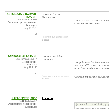
АВТОБАЗА-6 (Бурукин
Бурукин Вадим
В.М. ИП)
Михайлович
(ИНН:580309254809)
Просто кому-то это очень вы
Экспедитор-перевозчик ,
спланированная акция .
Кузнецк г.
Код:170380
#2
* контакт был изменен или
удален
Слободенюк Ю. И. ИП
Слободенюк Юрий
(ИНН:500300196679)
Иванович
Перевозчик ,
Попробовали бы Амерекосов з
Вязники г.
зад чешут!!! думать то умею
Код:282123
всей России и быстро просну
#3
_______________________
* контакт был изменен или
Отредактировано пользова
удален
КАРГОГРУПП, ООО
Алексей
(ИНН:2308252759)
Экспедитор-перевозчик ,
Цитата
(АВТОБАЗА-6 (Бурук
Краснодар
Просто кому-то это очень 