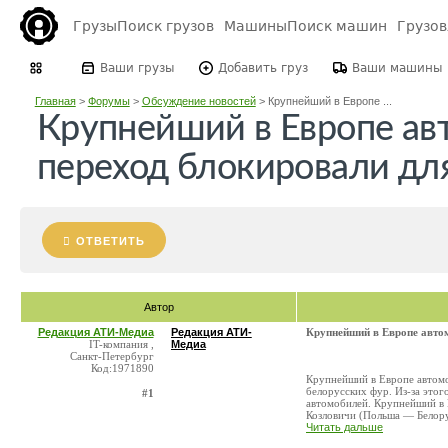
Грузы
Поиск грузов
Машины
Поиск машин
Грузо
Ваши грузы
Добавить груз
Ваши машины
Главная
>
Форумы
>
Обсуждение новостей
>
Крупнейший в Европе ...
Крупнейший в Европе а
переход блокировали дл
ОТВЕТИТЬ
Автор
Редакция АТИ-Медиа
Редакция АТИ-
Крупнейший в Европе авто
IT-компания ,
Медиа
Санкт-Петербург
Код:1971890
Крупнейший в Европе автомо
белорусских фур. Из-за этог
#1
автомобилей. Крупнейший в
Козловичи (Польша — Белорус
Читать дальше