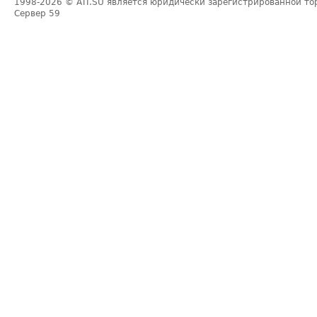
1998-2026
© ATI.SU является юридически зарегистрированной то
Сервер
59