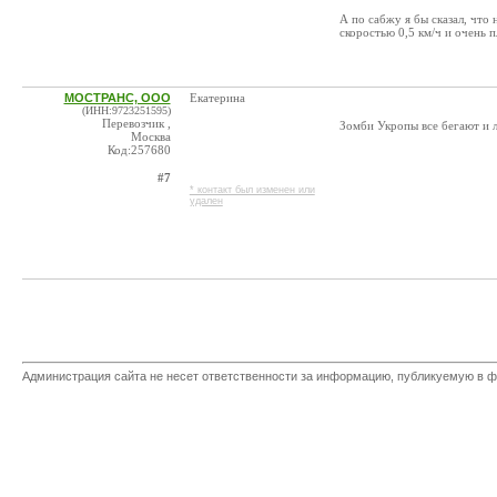
А по сабжу я бы сказал, что 
скоростью 0,5 км/ч и очень
МОСТРАНС, ООО
Екатерина
(ИНН:9723251595)
Перевозчик ,
Зомби Укропы все бегают и 
Москва
Код:257680
#7
* контакт был изменен или
удален
Администрация сайта не несет ответственности за информацию, публикуемую в ф