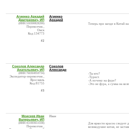
Агиенко Аркадий
Агиенко
Дмитриевич, ИП
Аркадий
(ИНН:550300828200)
Теперь при заезде в Китай н
Перевозчик ,
Омск
Код:134773
#2
Соколов Александр
Соколов
Анатольевич, ИП
Александр
(ИНН:760304959734)
-Ты кто?
Экспедитор-перевозчик ,
-Турист.
Ярославль
-А почему на фуре?
Код:81755
-Это не фура, а сумка на кол
#3
Моисеев Иван
Иван
Валерьевич, ИП
(ИНН:451003613338)
Для яркости красок следует 
Перевозчик ,
великодушие китая, не застав