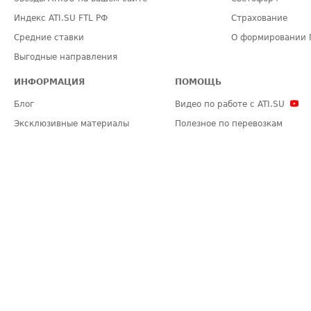
Индекс ATI.SU FTL РФ
Страхование
Средние ставки
О формировании 
Выгодные направления
ИНФОРМАЦИЯ
ПОМОЩЬ
Блог
Видео по работе с ATI.SU
Эксклюзивные материалы
Полезное по перевозкам
Политика конфиденциальности
Часто задаваемые вопросы (FA
Общие положения
Техническая информация
Карта сайта
ЗАДАТЬ ВОПРОС