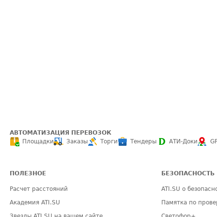
АВТОМАТИЗАЦИЯ ПЕРЕВОЗОК
Площадки
Заказы
Торги
Тендеры
АТИ-Доки
G
ПОЛЕЗНОЕ
БЕЗОПАСНОСТЬ
Расчет расстояний
ATI.SU о безопасн
Академия ATI.SU
Памятка по прове
Звезды ATI.SU на вашем сайте
Светофор+