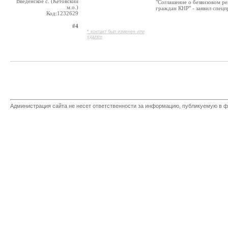
Введенское с. (Кетовский
"Соглашение о безвизовом р
м.о.)
граждан КНР" - заявил спец
Код:1232629
#4
* контакт был изменен или
удален
Администрация сайта не несет ответственности за информацию, публикуемую в ф