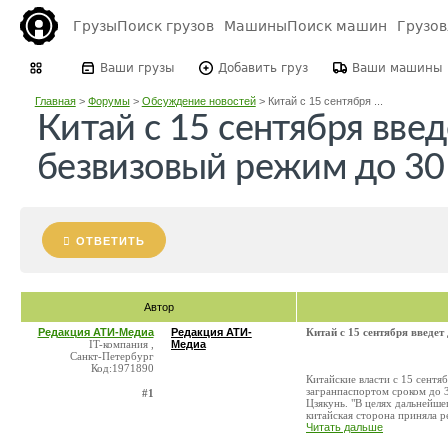
Грузы
Поиск грузов
Машины
Поиск машин
Грузо
Ваши грузы
Добавить груз
Ваши машины
Главная
>
Форумы
>
Обсуждение новостей
>
Китай с 15 сентября ...
Китай с 15 сентября введ
безвизовый режим до 30
ОТВЕТИТЬ
Автор
Редакция АТИ-Медиа
Редакция АТИ-
Китай с 15 сентября введет
IT-компания ,
Медиа
Санкт-Петербург
Код:1971890
Китайские власти с 15 сент
загранпаспортом сроком до 
#1
Цзякунь. "В целях дальнейш
китайская сторона приняла ре
Читать дальше