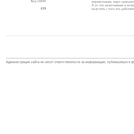
Код:24690
перевозчикам, ищут одноднев
А то что налоговикам и поли
#19
получить с того кто действи
Администрация сайта не несет ответственности за информацию, публикуемую в ф