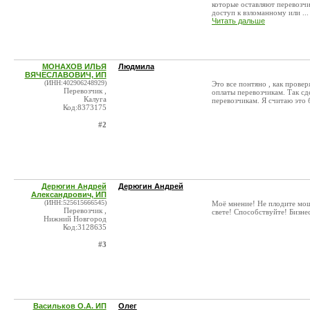
которые оставляют перевозчи
доступ к взломанному или ...
Читать дальше
МОНАХОВ ИЛЬЯ
Людмила
ВЯЧЕСЛАВОВИЧ, ИП
(ИНН:402906248929)
Это все понтяно , как провер
Перевозчик ,
оплаты перевозчикам. Так сде
Калуга
перевозчикам. Я считаю это 
Код:8373175
#2
Дерюгин Андрей
Дерюгин Андрей
Александрович, ИП
(ИНН:525615666545)
Моё мнение! Не плодите мош
Перевозчик ,
свете! Способствуйте! Бизне
Нижний Новгород
Код:3128635
#3
Васильков О.А. ИП
Олег