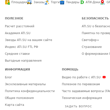
Площадки
Заказы
Торги
Тендеры
АТИ-Доки
G
ПОЛЕЗНОЕ
БЕЗОПАСНОСТЬ
Расчет расстояний
ATI.SU о безопасн
Академия ATI.SU
Памятка по прове
Звезды ATI.SU на вашем сайте
Светофор+
Индекс ATI.SU FTL РФ
Страхование
Средние ставки
О формировании 
Выгодные направления
ИНФОРМАЦИЯ
ПОМОЩЬ
Блог
Видео по работе с ATI.SU
Эксклюзивные материалы
Полезное по перевозкам
Политика конфиденциальности
Часто задаваемые вопросы (FA
Общие положения
Техническая информация
Карта сайта
ЗАДАТЬ ВОПРОС