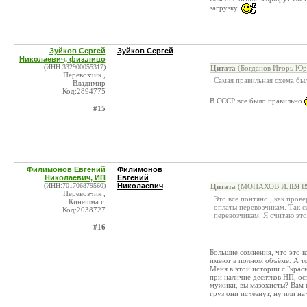
загрузку.
Зуйков Сергей
Зуйков Сергей
Николаевич, физ.лицо
(ИНН:332900055317)
Цитата
(Богданов Игорь Юрь
Перевозчик ,
Самая правильная схема бы
Владимир
Код:2894775
В СССР всё было правильно
#15
Филимонов Евгений
Филимонов
Николаевич, ИП
Евгений
(ИНН:701706879560)
Николаевич
Цитата
(МОНАХОВ ИЛЬЯ ВЯ
Перевозчик ,
Это все понтяно , как прове
Кинешма г.
оплаты перевозчикам. Так сд
Код:2038727
перевозчикам. Я считаю это
#16
Большие сомнения, что это к
имеют в полном объёме. А то
Меня в этой истории с "крас
при наличие десятков НП, ост
мужики, вы мазохисты? Вам н
груз они исчезнут, ну или на