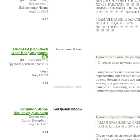
(ИНН:165047975203)
ПОТОМУ ЧТО НЕТ У НАС
Перевозчик ,
ХОЧЕТ РАБОТАТЬ!!!!!!!!!
Набережные Челны
ПРЯМУЮ ДОЛЖЕН ОПЛАТИ
Код:1559963
20%!!!!!!!!!!!!!!!!!! ДАВА
#12
! САМАЯ ПРАВИЛЬНАЯ СХ
ВОДИТЕЛЮ,А МЫ 20%
ДИСПЕТЧЕРУ!!!!!!!!!!!!!!!!!!!!!!!
!!!!!!!!!!!!!!!
ОмскАТИ (Васильев
Шинкаренко Юлия
Олег Владимирович,
ИП)
Цитата
(Богданов Игорь Юрь
(ИНН:550500497717)
С начало надо изучить зако
Грузовладелец-перевозчик
,
Омск
Смотрю вы так их сильно зна
Код:11699
перевозчику предлагаю внима
оочень большие торговые фи
#13
заказы, для удешевления дост
* контакт был удален
банкротят. А вообще, если т
начинать расследование(кото
Богданов Игорь
Богданов Игорь
Юрьевич, физ.лицо
Перевозчик ,
Цитата
(Краснов Валерий Ни
Санкт-Петербург
АМАЯ ПРАВИЛЬНАЯ СХЕ
Код:1491287
ВОДИТЕЛЮ,А МЫ 20% Д
#14
Самая правильная схема был
Вам обсчитали маршрут Вы ид