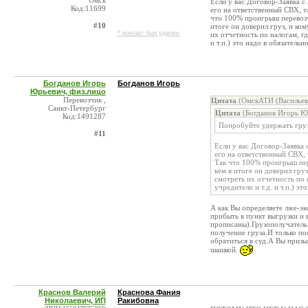
Омск
Если у вас Договор-Заявка с 
Код:11699
его на ответственный СВХ, та
что 100% проигрыш перевозчи
#10
итоге он доверил груз, и ком
* контакт был удален
их отчетность по налогам, гд
и т.п.) это надо в обязательн
Богданов Игорь
Богданов Игорь
Юрьевич, физ.лицо
Перевозчик ,
Цитата
(ОмскАТИ (Васильев
Санкт-Петербург
Цитата
(Богданов Игорь Юр
Код:1491287
Попробуйте удержать гру
#11
Если у вас Договор-Заявка с
его на ответственный СВХ, 
Так что 100% проигрыш пер
кем в итоге он доверил груз
смотреть их отчетность по 
учредители и т.д. и т.п.) э
А как Вы определяете лже-э
прибыть в пункт выгрузки и 
прописаны).Грузополучатель
получение груза.И только п
обратиться в суд.А Вы призы
шашкой.
Краснов Валерий
Краснова Фания
Николаевич, ИП
Ракибовна