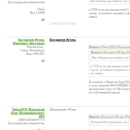
Вы обязаны доставить груз 
Грузовладелец-перевозчик
,
Омск
в ТТН если вы перевозчик!!! 
Код:11699
груза, остальное указано в Д
связь).
#8
* контакт был удален
Богданов Игорь
Богданов Игорь
Юрьевич, физ.лицо
Перевозчик ,
Цитата
(ОмскАТИ (Васильев
Санкт-Петербург
Цитата
(Богданов Игорь Юр
Код:1491287
Вы обязаны доставить груз
#9
в ТТН если вы перевозчик!!!
груза, остальное указано в
на связь).
Я спорить с Вами не буду!По
и есть понятие РАЗУМНЫЕ СР
застраховал груз то Вы буде
на собственной шкуре.
ОмскАТИ (Васильев
Шинкаренко Юлия
Олег Владимирович,
ИП)
Цитата
(Богданов Игорь Юрь
(ИНН:550500497717)
Попробуйте удержать груз
Грузовладелец-перевозчик
,