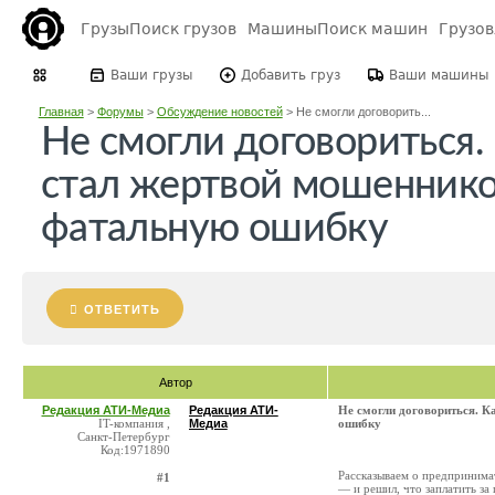
Грузы
Поиск грузов
Машины
Поиск машин
Грузо
Ваши грузы
Добавить груз
Ваши машины
Главная
>
Форумы
>
Обсуждение новостей
>
Не смогли договорить...
Не смогли договориться.
стал жертвой мошеннико
фатальную ошибку
ОТВЕТИТЬ
Автор
Редакция АТИ-Медиа
Редакция АТИ-
Не смогли договориться. К
IT-компания ,
Медиа
ошибку
Санкт-Петербург
Код:1971890
Рассказываем о предпринима
#1
— и решил, что заплатить за