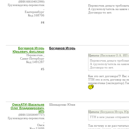
(ИНН:666104012990)
Грузовладелец-перевозчик
Перевозчик деньги требовать
,
А грузополучатель на каком 
Екатеринбург
Договора-то нет.
Код:168706
#4
Богданов Игорь
Богданов Игорь
Юрьевич, физ.лицо
Перевозчик ,
Цитата
(Васильков О.А. ИП 
Санкт-Петербург
Перевозчик деньги требоват
Код:1491287
А грузополучатель на каком
Договора-то нет.
#5
Как это нет договора!У Вас 
ТТН это и есть договор на п
перевозчика (экспедитор).Так
ОмскАТИ (Васильев
Шинкаренко Юлия
Олег Владимирович,
ИП)
Цитата
(Богданов Игорь Юрь
(ИНН:550500497717)
ТТН в нем указан отправите
Грузовладелец-перевозчик
,
Омск
Так почему и не рассчитатьс
Код:11699