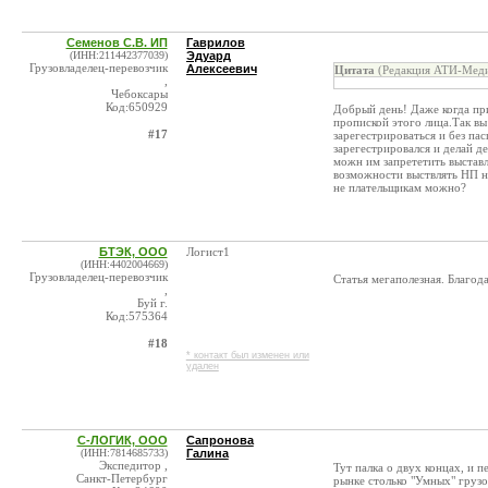
Семенов С.В. ИП
Гаврилов
(ИНН:211442377039)
Эдуард
Грузовладелец-перевозчик
Алексеевич
Цитата
(Редакция АТИ-Меди
,
Чебоксары
Код:650929
Добрый день! Даже когда пр
пропиской этого лица.Так в
#17
зарегестрироваться и без па
зарегестрировался и делай д
можн им запрететить выставл
возможности выствлять НП на
не плательщикам можно?
БТЭК, ООО
Логист1
(ИНН:4402004669)
Грузовладелец-перевозчик
Статья мегаполезная. Благо
,
Буй г.
Код:575364
#18
* контакт был изменен или
удален
С-ЛОГИК, ООО
Сапронова
(ИНН:7814685733)
Галина
Экспедитор ,
Тут палка о двух концах, и 
Санкт-Петербург
рынке столько "Умных" грузо