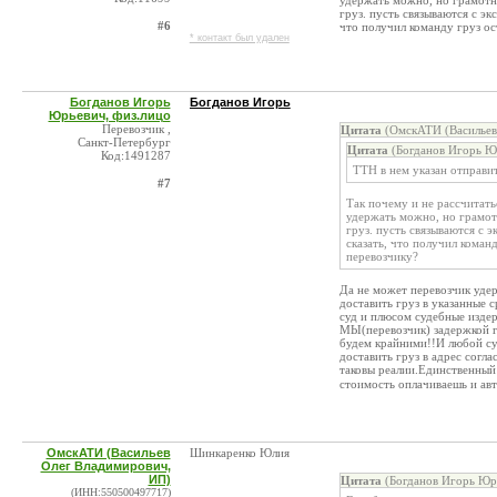
удержать можно, но грамотн
груз. пусть связываются с э
#6
что получил команду груз ос
* контакт был удален
Богданов Игорь
Богданов Игорь
Юрьевич, физ.лицо
Перевозчик ,
Цитата
(ОмскАТИ (Васильев
Санкт-Петербург
Цитата
(Богданов Игорь Юр
Код:1491287
ТТН в нем указан отправит
#7
Так почему и не рассчитать
удержать можно, но грамот
груз. пусть связываются с 
сказать, что получил коман
перевозчику?
Да не может перевозчик уде
доставить груз в указанные 
суд и плюсом судебные издер
МЫ(перевозчик) задержкой г
будем крайними!!И любой суд
доставить груз в адрес согл
таковы реалии.Единственный
стоимость оплачиваешь и авт
ОмскАТИ (Васильев
Шинкаренко Юлия
Олег Владимирович,
ИП)
Цитата
(Богданов Игорь Юрь
(ИНН:550500497717)