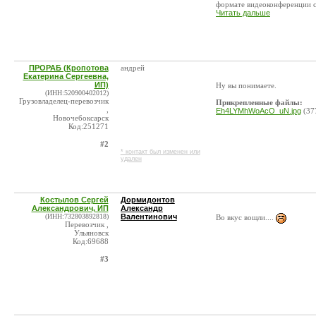
формате видеоконференции со
Читать дальше
ПРОРАБ (Кропотова
андрей
Екатерина Сергеевна,
ИП)
Ну вы понимаете.
(ИНН:520900402012)
Грузовладелец-перевозчик
Прикрепленные файлы:
,
Eh4LYMhWoAcO_uN.jpg
(37
Новочебоксарск
Код:251271
#2
* контакт был изменен или
удален
Костылов Сергей
Дормидонтов
Александрович, ИП
Александр
(ИНН:732803892818)
Валентинович
Во вкус вощли....
Перевозчик ,
Ульяновск
Код:69688
#3