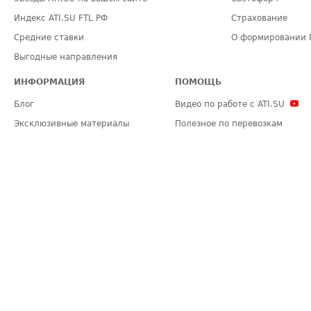
Индекс ATI.SU FTL РФ
Страхование
Средние ставки
О формировании 
Выгодные направления
ИНФОРМАЦИЯ
ПОМОЩЬ
Блог
Видео по работе с ATI.SU
Эксклюзивные материалы
Полезное по перевозкам
Политика конфиденциальности
Часто задаваемые вопросы (FA
Общие положения
Техническая информация
Карта сайта
ЗАДАТЬ ВОПРОС