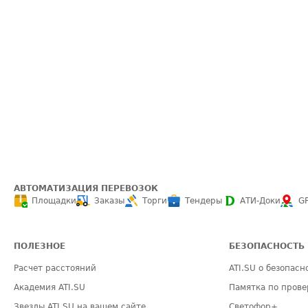
АВТОМАТИЗАЦИЯ ПЕРЕВОЗОК
Площадки
Заказы
Торги
Тендеры
АТИ-Доки
G
ПОЛЕЗНОЕ
БЕЗОПАСНОСТЬ
Расчет расстояний
ATI.SU о безопасн
Академия ATI.SU
Памятка по прове
Звезды ATI.SU на вашем сайте
Светофор+