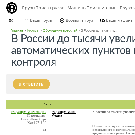
Грузы
Поиск грузов
Машины
Поиск машин
Грузо
Ваши грузы
Добавить груз
Ваши машины
Главная
>
Форумы
>
Обсуждение новостей
>
В России до тысячи у...
В России до тысячи увел
автоматических пунктов 
контроля
ОТВЕТИТЬ
Автор
Редакция АТИ-Медиа
Редакция АТИ-
В России до тысячи увелич
IT-компания ,
Медиа
Санкт-Петербург
Код:1971890
Общее число пунктов автома
федерального и региональног
#1
предполагалось ранее. Соот