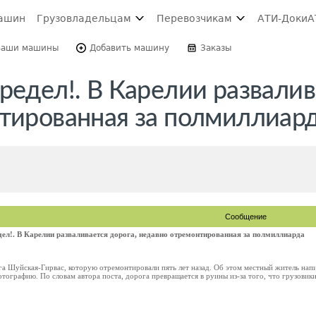
ашин
Грузовладельцам
Перевозчикам
АТИ-Доки
А
Ваши машины
Добавить машину
Заказы
редел!. В Карелии развалив
нтированная за полмиллиар
Сообщение
дел!. В Карелии разваливается дорога, недавно отремонтированная за полмиллиарда
га Шуйская-Гирвас, которую отремонтировали пять лет назад. Об этом местный житель напи
тографию. По словам автора поста, дорога превращается в руины из-за того, что грузовики с