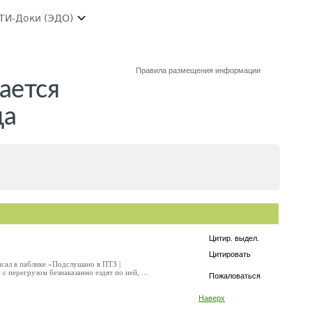
ТИ-Доки (ЭДО)
Правила размещения информации
ается
да
Цитир. выдел.
Цитировать
сал в паблике «Подслушано в ПТЗ |
 перегрузом безнаказанно ездят по ней, ...
Пожаловаться
Наверх