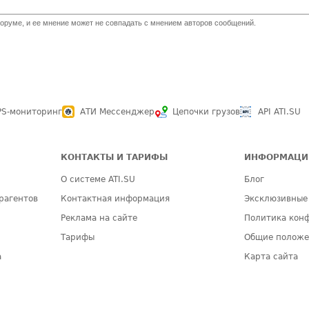
оруме, и ее мнение может не совпадать с мнением авторов сообщений.
PS-мониторинг
АТИ Мессенджер
Цепочки грузов
API ATI.SU
КОНТАКТЫ И ТАРИФЫ
ИНФОРМАЦИ
О системе ATI.SU
Блог
рагентов
Контактная информация
Эксклюзивные
Реклама на сайте
Политика кон
Тарифы
Общие полож
а
Карта сайта