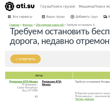
Грузы
Поиск грузов
Машины
Поиск м
Все сервисы
Ваши грузы
Добавить груз
Главная
>
Форумы
>
Обсуждение новостей
>
Требуем остановить б...
Требуем остановить бесп
дорога, недавно отремо
ОТВЕТИТЬ
Автор
Редакция АТИ-Медиа
Редакция АТИ-
Требуем остановить беспре
IT-компания ,
Медиа
Санкт-Петербург
Код:1971890
В Карелии разрушается доро
Петрозаводск» , приложив фо
#1
Читать дальше