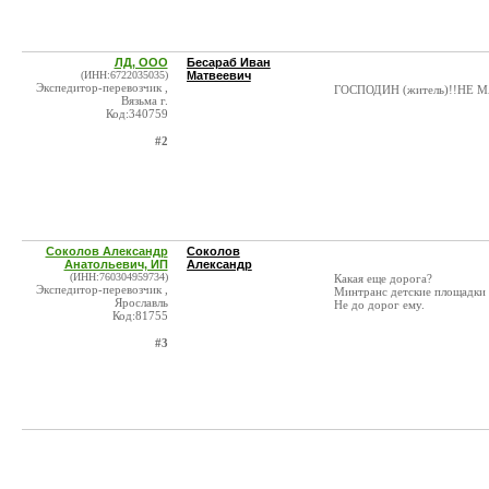
ЛД, ООО
Бесараб Иван
(ИНН:6722035035)
Матвеевич
Экспедитор-перевозчик ,
ГОСПОДИН (житель)!!НЕ
Вязьма г.
Код:340759
#2
Соколов Александр
Соколов
Анатольевич, ИП
Александр
(ИНН:760304959734)
Какая еще дорога?
Экспедитор-перевозчик ,
Минтранс детские площадки 
Ярославль
Не до дорог ему.
Код:81755
#3