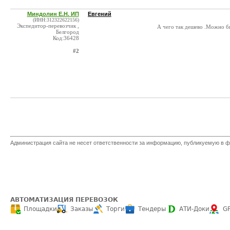
Миндолин Е.Н. ИП
Евгений
(ИНН:312322622156)
Экспедитор-перевозчик ,
А чего так дешево .Можно б
Белгород
Код:36428
#2
Администрация сайта не несет ответственности за информацию, публикуемую в ф
АВТОМАТИЗАЦИЯ ПЕРЕВОЗОК
Площадки
Заказы
Торги
Тендеры
АТИ-Доки
G