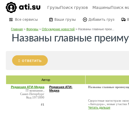
Грузы
Поиск грузов
Машины
Поиск м
Все сервисы
Ваши грузы
Добавить груз
Главная
>
Форумы
>
Обсуждение новостей
>
Названы главные преи...
Названы главные преиму
ОТВЕТИТЬ
Автор
Редакция АТИ-Медиа
Редакция АТИ-
Названы главные преимуще
IT-компания ,
Медиа
Санкт-Петербург
Код:1971890
Скоростные магистрали эконо
«Автодора», новые участки 
#1
Читать дальше