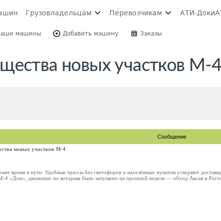
ашин
Грузовладельцам
Перевозчикам
АТИ-Доки
А
Ваши машины
Добавить машину
Заказы
щества новых участков М-
Сообщение
ства новых участков М-4
мят время в пути. Удобные трассы без светофоров и населённых пунктов ускоряют доставк
М-4 «Дон», движение по которым было запущено на прошлой неделе — обход Аксая в Ростов