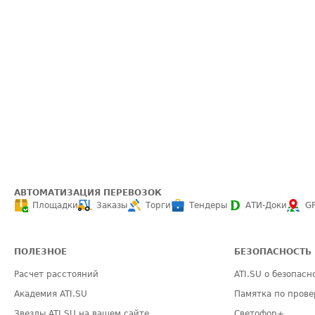
АВТОМАТИЗАЦИЯ ПЕРЕВОЗОК
Площадки
Заказы
Торги
Тендеры
АТИ-Доки
G
ПОЛЕЗНОЕ
БЕЗОПАСНОСТЬ
Расчет расстояний
ATI.SU о безопасн
Академия ATI.SU
Памятка по прове
Звезды ATI.SU на вашем сайте
Светофор+