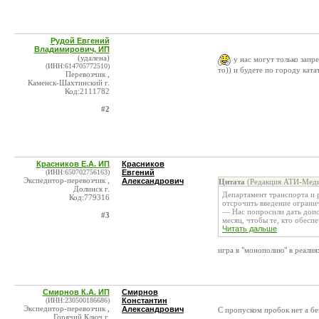
Рудой Евгений
Владимирович, ИП
(удалена)
у нас могут только запр
(ИНН:614705772510)
то)) и будете по городу ката
Перевозчик ,
Каменск-Шахтинский г.
Код:2111782
#2
Красников Е.А. ИП
Красников
(ИНН:650702756163)
Евгений
Экспедитор-перевозчик ,
Александрович
Цитата
(Редакция АТИ-Меди
Долинск г.
Департамент транспорта и
Код:779316
отсрочить введение ограни
— Нас попросили дать допо
#3
месяц, чтобы те, кто обеспеч
Читать дальше
игра в "монополию" в реалия
Смирнов К.А. ИП
Смирнов
(ИНН:230500186686)
Константин
Экспедитор-перевозчик ,
Александрович
С пропуском пробок нет а бе
Горячий Ключ г.