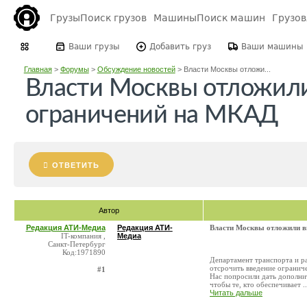
Грузы
Поиск грузов
Машины
Поиск машин
Грузо
Ваши грузы
Добавить груз
Ваши машины
Главная
>
Форумы
>
Обсуждение новостей
>
Власти Москвы отложи...
Власти Москвы отложил
ограничений на МКАД
ОТВЕТИТЬ
Автор
Редакция АТИ-Медиа
Редакция АТИ-
Власти Москвы отложили в
IT-компания ,
Медиа
Санкт-Петербург
Код:1971890
Департамент транспорта и 
отсрочить введение огранич
#1
Нас попросили дать дополнит
чтобы те, кто обеспечивает ..
Читать дальше