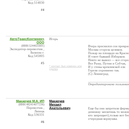
Код:514830
#4
АвтоТрансКонтинент,
Игорь
ООО
(ИНН:5244025601)
Вчера приснился сон прекр
Экспедитор-перевозчик ,
Москва сгорела целиком.
Балахна г.
Пожар на площади на Красн
Код:545805
И тлеет бывший Избирком.
Никто не выжил — все сгоре
#5
Все Pussy, Путин и Собчак,
* контакт был изменен или
И у стены кремлевской ели
удален
Горели охреннено так.
(С) Ленинград.
_______________________
Отредактировано пользова
Макарчев М.А. ИП
Макарчев
(ИНН:482414077236)
Михаил
Перевозчик ,
Анатольевич
Еще бы они запретили фирмы
Липецк
денюжку заплатишь то можно,
Код:536331
кто запрещает),только вот б
очередная кормушка.
#6