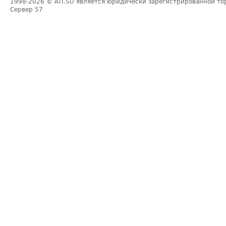
1998-2026
© ATI.SU является юридически зарегистрированной то
Сервер
57