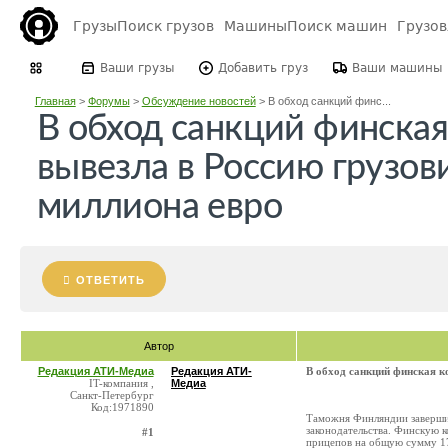
Грузы
Поиск грузов
Машины
Поиск машин
Грузо
Ваши грузы
Добавить груз
Ваши машины
Главная
>
Форумы
>
Обсуждение новостей
>
В обход санкций финс...
В обход санкций финска
вывезла в Россию грузови
миллиона евро
ОТВЕТИТЬ
Автор
Редакция АТИ-Медиа
Редакция АТИ-
В обход санкций финская к
IT-компания ,
Медиа
Санкт-Петербург
Код:1971890
Таможня Финляндии завершил
законодательства. Финскую к
#1
прицепов на общую сумму 17