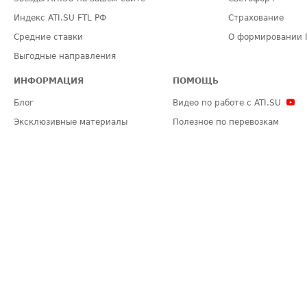
Индекс ATI.SU FTL РФ
Страхование
Средние ставки
О формировании 
Выгодные направления
ИНФОРМАЦИЯ
ПОМОЩЬ
Блог
Видео по работе с ATI.SU
Эксклюзивные материалы
Полезное по перевозкам
Политика конфиденциальности
Часто задаваемые вопросы (FA
Общие положения
Техническая информация
Карта сайта
ЗАДАТЬ ВОПРОС