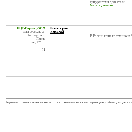
фигурантами дела стали ...
Читать дальше
ИЦТ-Пермь, ООО
Богатырев
(ИНН:5908024750)
Алексей
Экспедитор ,
В России цены на технику в 
Пермь
Код:12196
#2
Администрация сайта не несет ответственности за информацию, публикуемую в ф