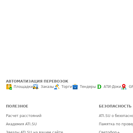
АВТОМАТИЗАЦИЯ ПЕРЕВОЗОК
Площадки
Заказы
Торги
Тендеры
АТИ-Доки
G
ПОЛЕЗНОЕ
БЕЗОПАСНОСТЬ
Расчет расстояний
ATI.SU о безопасн
Академия ATI.SU
Памятка по прове
Звезды ATI.SU на вашем сайте
Светофор+