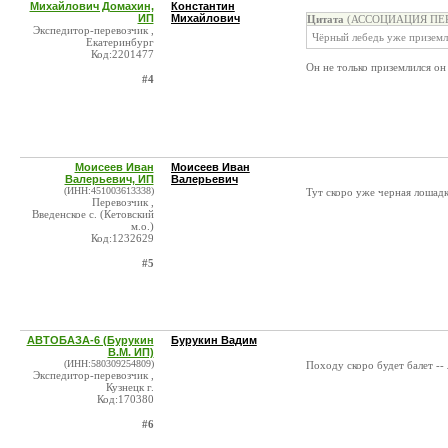
Михайлович Домахин,
Константин
ИП
Михайлович
Цитата
(АССОЦИАЦИЯ ПЕРЕ
Экспедитор-перевозчик ,
Чёрный лебедь уже приземл
Екатеринбург
Код:2201477
Он не только приземлился он
#4
Моисеев Иван
Моисеев Иван
Валерьевич, ИП
Валерьевич
(ИНН:451003613338)
Тут скоро уже черная лошадк
Перевозчик ,
Введенское с. (Кетовский
м.о.)
Код:1232629
#5
АВТОБАЗА-6 (Бурукин
Бурукин Вадим
В.М. ИП)
(ИНН:580309254809)
Походу скоро будет балет -- 
Экспедитор-перевозчик ,
Кузнецк г.
Код:170380
#6