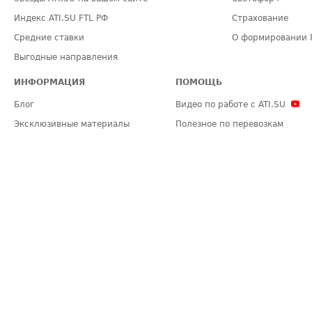
Индекс ATI.SU FTL РФ
Страхование
Средние ставки
О формировании 
Выгодные направления
ИНФОРМАЦИЯ
ПОМОЩЬ
Блог
Видео по работе с ATI.SU
Эксклюзивные материалы
Полезное по перевозкам
Политика конфиденциальности
Часто задаваемые вопросы (FA
Общие положения
Техническая информация
Карта сайта
ЗАДАТЬ ВОПРОС