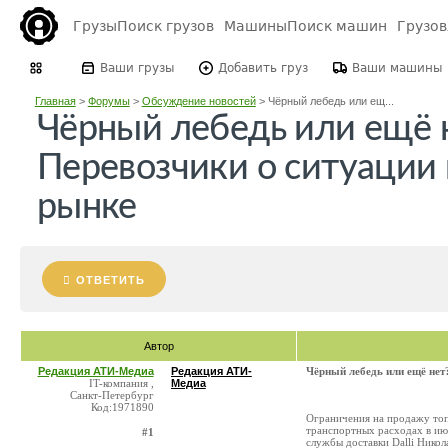
Грузы
Поиск грузов
Машины
Поиск машин
Грузо
Ваши грузы
Добавить груз
Ваши машины
Главная
>
Форумы
>
Обсуждение новостей
>
Чёрный лебедь или ещ...
Чёрный лебедь или ещё 
Перевозчики о ситуации
рынке
ОТВЕТИТЬ
Автор
Редакция АТИ-Медиа
Редакция АТИ-
Чёрный лебедь или ещё нет
IT-компания ,
Медиа
Санкт-Петербург
Код:1971890
Ограничения на продажу топл
транспортных расходах в ию
#1
службы доставки Dalli Никол