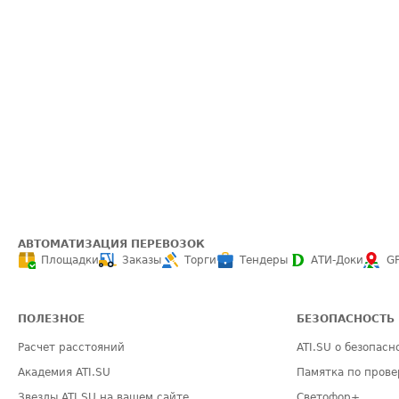
АВТОМАТИЗАЦИЯ ПЕРЕВОЗОК
Площадки
Заказы
Торги
Тендеры
АТИ-Доки
G
ПОЛЕЗНОЕ
БЕЗОПАСНОСТЬ
Расчет расстояний
ATI.SU о безопасн
Академия ATI.SU
Памятка по прове
Звезды ATI.SU на вашем сайте
Светофор+