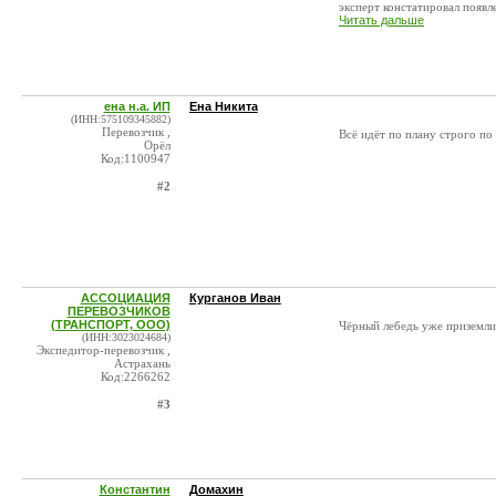
эксперт констатировал появле
Читать дальше
ена н.а. ИП
Ена Никита
(ИНН:575109345882)
Перевозчик ,
Всё идёт по плану строго по
Орёл
Код:1100947
#2
АССОЦИАЦИЯ
Курганов Иван
ПЕРЕВОЗЧИКОВ
(ТРАНСПОРТ, ООО)
Чёрный лебедь уже приземли
(ИНН:3023024684)
Экспедитор-перевозчик ,
Астрахань
Код:2266262
#3
Константин
Домахин