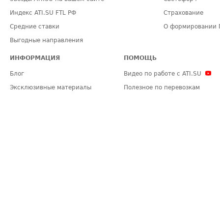
Индекс ATI.SU FTL РФ
Страхование
Средние ставки
О формировании 
Выгодные направления
ИНФОРМАЦИЯ
ПОМОЩЬ
Блог
Видео по работе с ATI.SU
Эксклюзивные материалы
Полезное по перевозкам
Политика конфиденциальности
Часто задаваемые вопросы (FA
Общие положения
Техническая информация
Карта сайта
ЗАДАТЬ ВОПРОС