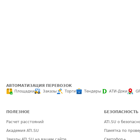
АВТОМАТИЗАЦИЯ ПЕРЕВОЗОК
Площадки
Заказы
Торги
Тендеры
АТИ-Доки
G
ПОЛЕЗНОЕ
БЕЗОПАСНОСТЬ
Расчет расстояний
ATI.SU о безопасн
Академия ATI.SU
Памятка по прове
Звезды ATI.SU на вашем сайте
Светофор+