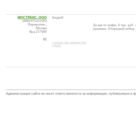
МОСТРАНС, ООО
Андрей
(ИНН:9723251595)
Перевозчик ,
Да как то пофиг, 6 тыс. руб.
Москва
удаленно. Очередной побор. 1
Код:257680
#2
* контакт был изменен или
удален
Администрация сайта не несет ответственности за информацию, публикуемую в ф