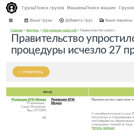
Грузы
Поиск грузов
Машины
Поиск машин
Грузо
Ваши грузы
Добавить груз
Ваши машины
Главная
>
Форумы
>
Обсуждение новостей
>
Правительство упрост...
Правительство упростило
процедуры исчезло 27 п
ОТВЕТИТЬ
Автор
Редакция АТИ-Медиа
Редакция АТИ-
Правительство упростило т
IT-компания ,
Медиа
Санкт-Петербург
Код:1971890
1 сентября вступило в силу
техосмотра и сокращающее ко
#1
опубликован на официальном
сотрудники станций не буду .
Читать дальше