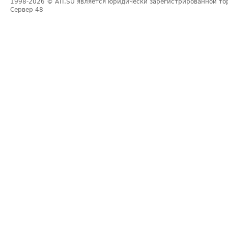
1998-2026
© ATI.SU является юридически зарегистрированной то
Сервер
48