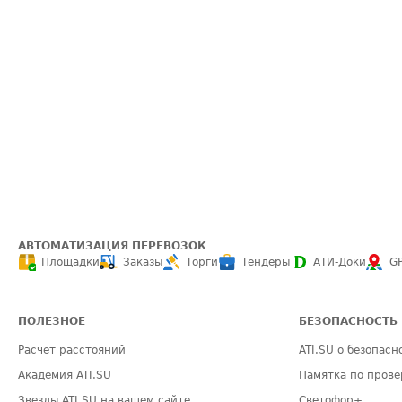
АВТОМАТИЗАЦИЯ ПЕРЕВОЗОК
Площадки
Заказы
Торги
Тендеры
АТИ-Доки
G
ПОЛЕЗНОЕ
БЕЗОПАСНОСТЬ
Расчет расстояний
ATI.SU о безопасн
Академия ATI.SU
Памятка по прове
Звезды ATI.SU на вашем сайте
Светофор+