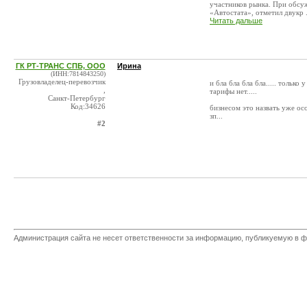
участников рынка. При обсу
«Автостата», отметил двукр .
Читать дальше
ГК РТ-ТРАНС СПБ, ООО
Ирина
(ИНН:7814843250)
Грузовладелец-перевозчик
и бла бла бла бла..... только 
,
тарифы нет.....
Санкт-Петербург
Код:34626
бизнесом это назвать уже осо
зп...
#2
Администрация сайта не несет ответственности за информацию, публикуемую в ф