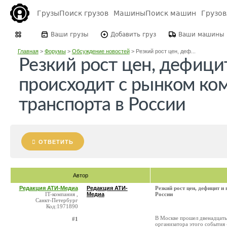
Грузы
Поиск грузов
Машины
Поиск машин
Грузо
Ваши грузы
Добавить груз
Ваши машины
Главная
>
Форумы
>
Обсуждение новостей
>
Резкий рост цен, деф...
Резкий рост цен, дефици
происходит с рынком ко
транспорта в России
ОТВЕТИТЬ
Автор
Редакция АТИ-Медиа
Редакция АТИ-
Резкий рост цен, дефицит 
IT-компания ,
Медиа
России
Санкт-Петербург
Код:1971890
В Москве прошел двенадцаты
#1
организатора этого события