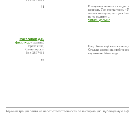
В соцсетях появилось видео 
#1
февраля. Там столкнулись «Т
летняя женщина, которая был
но ее водител ...
Читать дальше
Макогонов Д.В.
физ.лицо
(удалена)
Перевозчик ,
Надо было ещё выложить виде
Саяногорск г.
Столько аварий на этой трасс
Код:3827411
глухомань 14-го года.
#2
Администрация сайта не несет ответственности за информацию, публикуемую в ф