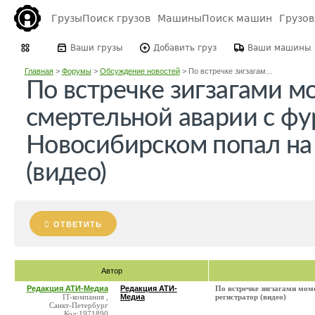
Грузы
Поиск грузов
Машины
Поиск машин
Грузо
Ваши грузы
Добавить груз
Ваши машины
Главная
>
Форумы
>
Обсуждение новостей
>
По встречке зигзагам...
По встречке зигзагами м
смертельной аварии с фу
Новосибирском попал на
(видео)
ОТВЕТИТЬ
Автор
Редакция АТИ-Медиа
Редакция АТИ-
По встречке зигзагами мом
IT-компания ,
Медиа
регистратор (видео)
Санкт-Петербург
Код:1971890