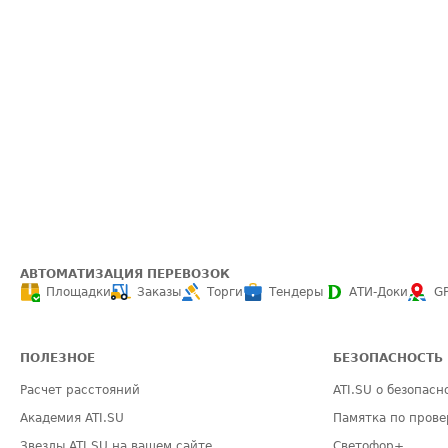
АВТОМАТИЗАЦИЯ ПЕРЕВОЗОК
Площадки
Заказы
Торги
Тендеры
АТИ-Доки
G
ПОЛЕЗНОЕ
БЕЗОПАСНОСТЬ
Расчет расстояний
ATI.SU о безопасн
Академия ATI.SU
Памятка по прове
Звезды ATI.SU на вашем сайте
Светофор+