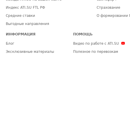
Индекс ATI.SU FTL РФ
Страхование
Средние ставки
О формировании 
Выгодные направления
ИНФОРМАЦИЯ
ПОМОЩЬ
Блог
Видео по работе с ATI.SU
Эксклюзивные материалы
Полезное по перевозкам
Политика конфиденциальности
Часто задаваемые вопросы (FA
Общие положения
Техническая информация
Карта сайта
ЗАДАТЬ ВОПРОС