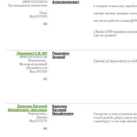
(ИНН:5503228515)
Александрович
Грузовладелец-перевозчик
а говорят ставок нет, зараба
,
Омск
смотря сколько машина стоит
Код:653183
\по весне рабочего мана ф20
#4
а Камаз 5490 машина хорошая
уже не делают)
Пашкевич С.В. ИП
Пашкевич
(ИНН:501205831234)
Андрей
Перевозчик ,
Сколько же фантазёров в этой
Железнодорожный
(Балашиха го)
Код:163169
#5
Бадулин Евгений
Бадулин
Михайлович, физ.лицо
Евгений
Перевозчик ,
Михайлович
Статья ни о чем,ссылаться н
Липецк
голой жопой ,кинул своих во
Код:555376
словоблуд ( и это ещё мягки
#6