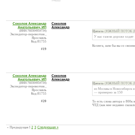
Соколов Александр
Соколов
Анатольевич, ИП
Александр
(ИНН:760304959734)
Цитата
(ЮЖНЫЙ ПОТОК (Южн
Экспедитор-перевозчик ,
У нас газели дороже ходят
Ярославль
Код:81755
Коллега, шли бы вы со свои
#19
Соколов Александр
Соколов
Анатольевич, ИП
Александр
(ИНН:760304959734)
Цитата
(ЮЖНЫЙ ПОТОК (Южн
Экспедитор-перевозчик ,
из Москвы в Новосибирск и 
Ярославль
— примерно за 150
Код:81755
#20
То есть слова автора о 800к
ЧТД (как мне недавно сказал
« Предыдущая
1
2
3
Следующая »