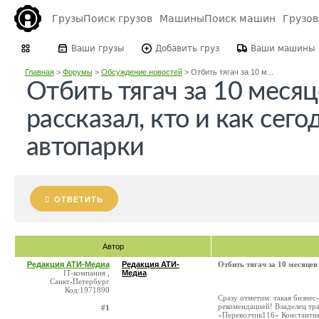
Грузы
Поиск грузов
Машины
Поиск машин
Грузо
Ваши грузы
Добавить груз
Ваши машины
Главная
>
Форумы
>
Обсуждение новостей
>
Отбить тягач за 10 м...
Отбить тягач за 10 меся
рассказал, кто и как сег
автопарки
ОТВЕТИТЬ
Автор
Редакция АТИ-Медиа
Редакция АТИ-
Отбить тягач за 10 месяцев
IT-компания ,
Медиа
Санкт-Петербург
Код:1971890
Сразу отметим: такая бизнес
рекомендацией! Владелец тр
#1
«Перевозчик116» Константин