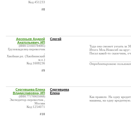
Код:451233
#8
Арсеньев Андрей
Сергей
Анатольевич, ИП
(ИНН:531603784085)
Туда она сможет уехать за 3
Грузовладелец-перевозчик
Итого Мск-Новосиб на круг ок
,
Писал какой-то сказочник, оч
Хвойная рп. (Хвойнинский
м.о.)
_______________________
Код:1608236
Отредактировано пользова
#9
Сергевцева Елена
Сергевцева
Владиславовна, ИП
Елена
(ИНН:771700635668)
Как правило. На одну креди
Экспедитор-перевозчик ,
машины, на одну кредитную. 
Москва
Код:1254071
#10