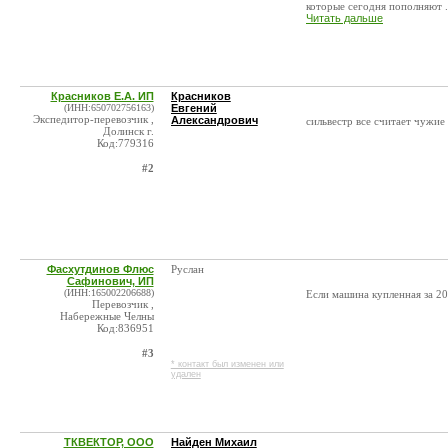
которые сегодня пополняют .
Читать дальше
Красников Е.А. ИП
Красников
(ИНН:650702756163)
Евгений
Экспедитор-перевозчик ,
Александрович
сильвестр все считает чужие
Долинск г.
Код:779316
#2
Фасхутдинов Флюс
Руслан
Сафинович, ИП
(ИНН:165002206688)
Если машина купленная за 20
Перевозчик ,
Набережные Челны
Код:836951
#3
* контакт был изменен или
удален
ТКВЕКТОР, ООО
Найден Михаил