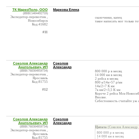
ТК МаркоПоло, ООО
Маркова Елена
(ИНН:5404492759)
Экспедитор-перевозчик ,
сказочники, капец
Новосибирск
такое написать мог только тот
Код:41682
#11
Соколов Александр
Соколов
Анатольевич, ИП
Александр
(ИНН:760304959734)
800 000 р в месяц
Экспедитор-перевозчик ,
14 000 км в месяц
Ярославль
2 рейса в месяц
Код:81755
800 к/14к=57 р/км
14к/2=7 К км
#12
7к км/2=3,5 К·км
Короче 2 рейса Мск-Новосиб
Вполне.
Себестоимость считайте уж с
Соколов Александр
Соколов
Анатольевич, ИП
Александр
(ИНН:760304959734)
Цитата
(Соколов Александр 
Экспедитор-перевозчик ,
800 000 р в месяц
Ярославль
14 000 км в месяц
Код:81755