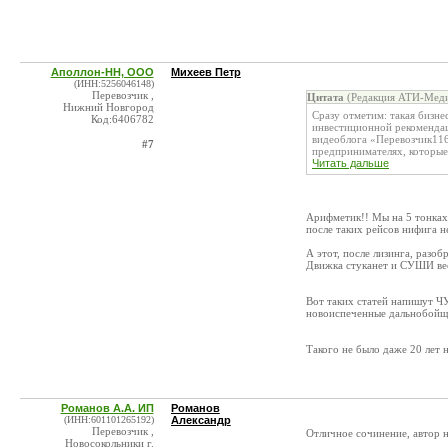
Аполлон-НН, ООО
Михеев Петр
(ИНН:5256046148)
Перевозчик ,
Цитата
(Редакция АТИ-Меди
Нижний Новгород
Сразу отметим: такая бизне
Код:6406782
инвестиционной рекомендац
видеоблога «Перевозчик116
#7
предпринимателях, которые 
Читать дальше
Арифметик!! Мы на 5 тонках
после таких рейсов нифига не
А этот, после лизинга, разоб
Движка стуканет и СУШИ весл
Вот таких статей напишут 
новоиспеченные дальнобойщи
Такого не было даже 20 лет н
Романов А.А. ИП
Романов
(ИНН:601101265192)
Александр
Перевозчик ,
Отличное сочинение, автор н
Новосокольники г.