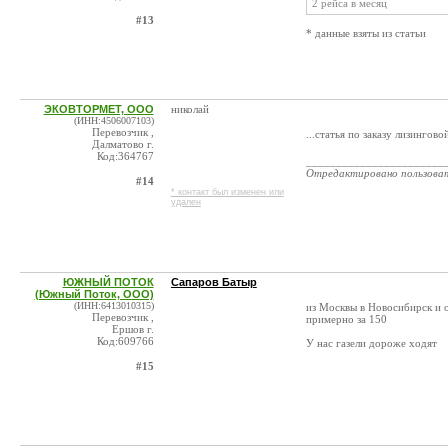
2 рейса в месяц
#13
* данные взяты из статьи
ЭКОВТОРМЕТ, ООО
николай
(ИНН:4506007103)
Перевозчик ,
...статья по заказу лизингов
Далматово г.
Код:364767
_______________________
Отредактировано пользова
#14
* контакт был изменен или
удален
ЮЖНЫЙ ПОТОК
Сапаров Батыр
(Южный Поток, ООО)
(ИНН:6413010315)
из Москвы в Новосибирск и 
Перевозчик ,
примерно за 150
Ершов г.
Код:609766
У нас газели дороже ходят
#15