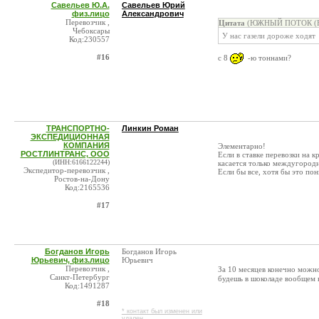
Савельев Ю.А.
Савельев Юрий
физ.лицо
Александрович
Перевозчик ,
Цитата
(ЮЖНЫЙ ПОТОК (Южн
Чебоксары
У нас газели дороже ходят
Код:230557
#16
с 8
-ю тоннами?
ТРАНСПОРТНО-
Линкин Роман
ЭКСПЕДИЦИОННАЯ
КОМПАНИЯ
Элементарно!
РОСТЛИНТРАНС, ООО
Если в ставке перевозки на к
(ИНН:6166122244)
касается только междугородн
Экспедитор-перевозчик ,
Если бы все, хотя бы это по
Ростов-на-Дону
Код:2165536
#17
Богданов Игорь
Богданов Игорь
Юрьевич, физ.лицо
Юрьевич
Перевозчик ,
За 10 месяцев конечно можн
Санкт-Петербург
будешь в шоколаде вообщем 
Код:1491287
#18
* контакт был изменен или
удален