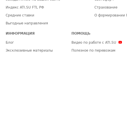
Индекс ATI.SU FTL РФ
Страхование
Средние ставки
О формировании 
Выгодные направления
ИНФОРМАЦИЯ
ПОМОЩЬ
Блог
Видео по работе с ATI.SU
Эксклюзивные материалы
Полезное по перевозкам
Политика конфиденциальности
Часто задаваемые вопросы (FA
Общие положения
Техническая информация
Карта сайта
ЗАДАТЬ ВОПРОС