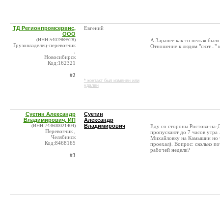
ТД Регионпромсервис,
Евгений
ООО
(ИНН:5407969528)
А Заранее как то нельзя был
Грузовладелец-перевозчик
Отношение к людям "скот..."
,
Новосибирск
Код:162321
#2
* контакт был изменен или
удален
Суетин Александр
Суетин
Владимирович, ИП
Александр
(ИНН:743600021404)
Владимирович
Еду со стороны Ростова-на-
Перевозчик ,
пропускают до 7 часов утра 
Челябинск
Михайловку на Камышин но та
Код:8468165
проехал). Вопрос: сколько п
рабочей недели?
#3