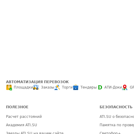
АВТОМАТИЗАЦИЯ ПЕРЕВОЗОК
Площадки
Заказы
Торги
Тендеры
АТИ-Доки
G
ПОЛЕЗНОЕ
БЕЗОПАСНОСТЬ
Расчет расстояний
ATI.SU о безопасн
Академия ATI.SU
Памятка по прове
Звезды ATI.SU на вашем сайте
Светофор+