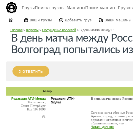
Грузы
Поиск грузов
Машины
Поиск машин
Грузо
Ваши грузы
Добавить груз
Ваши машины
Главная
>
Форумы
>
Обсуждение новостей
>
В день матча между Р...
В день матча между Рос
Волгоград попытались из
ОТВЕТИТЬ
Автор
Редакция АТИ-Медиа
Редакция АТИ-
В день матча между Россие
IT-компания ,
Медиа
Санкт-Петербург
Код:1971890
Сегодня, когда сборные Росс
Арена», город, похоже, реш
#1
дорогах и огромном количест
обратил внимание, что ...
Читать дальше