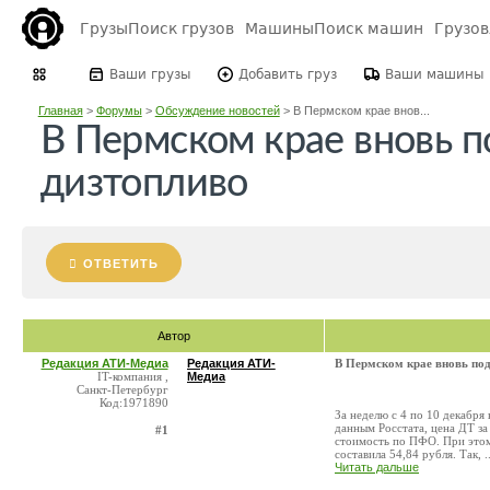
Грузы
Поиск грузов
Машины
Поиск машин
Грузо
Ваши грузы
Добавить груз
Ваши машины
Главная
>
Форумы
>
Обсуждение новостей
>
В Пермском крае внов...
В Пермском крае вновь 
дизтопливо
ОТВЕТИТЬ
Автор
Редакция АТИ-Медиа
Редакция АТИ-
В Пермском крае вновь по
IT-компания ,
Медиа
Санкт-Петербург
Код:1971890
За неделю с 4 по 10 декабря
данным Росстата, цена ДТ за
#1
стоимость по ПФО. При этом
составила 54,84 рубля. Так, ..
Читать дальше