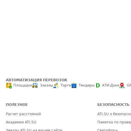
АВТОМАТИЗАЦИЯ ПЕРЕВОЗОК
Площадки
Заказы
Торги
Тендеры
АТИ-Доки
G
ПОЛЕЗНОЕ
БЕЗОПАСНОСТЬ
Расчет расстояний
ATI.SU о безопасн
Академия ATI.SU
Памятка по прове
Звезды ATI.SU на вашем сайте
Светофор+