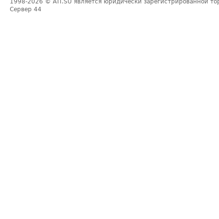
1998-2026
© ATI.SU является юридически зарегистрированной то
Сервер
44