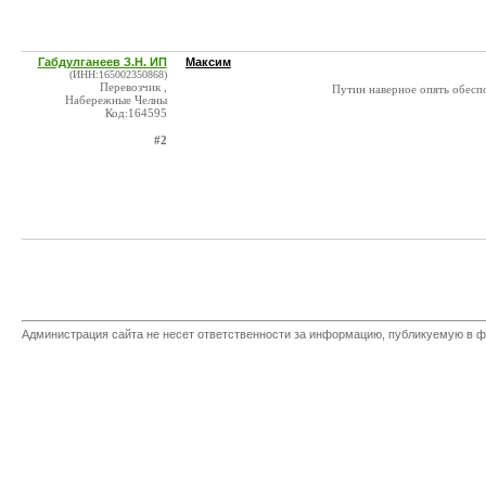
Габдулганеев З.Н. ИП
Максим
(ИНН:165002350868)
Перевозчик ,
Путин наверное опять обесп
Набережные Челны
Код:164595
#2
Администрация сайта не несет ответственности за информацию, публикуемую в ф