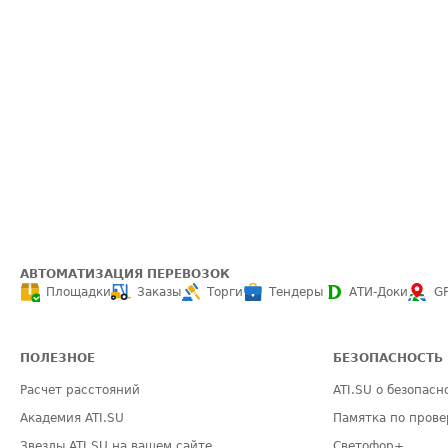
АВТОМАТИЗАЦИЯ ПЕРЕВОЗОК
Площадки
Заказы
Торги
Тендеры
АТИ-Доки
G
ПОЛЕЗНОЕ
БЕЗОПАСНОСТЬ
Расчет расстояний
ATI.SU о безопасн
Академия ATI.SU
Памятка по прове
Звезды ATI.SU на вашем сайте
Светофор+