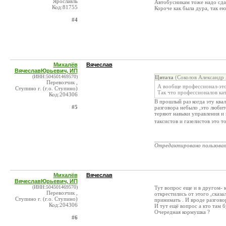
Ярославль
Автобусникам тоже надо сда
Код:81755
Короче как была дура, так е
#4
Михалёв
Вячеслав
ВячеславЮрьевич, ИП
(ИНН:504501469570)
Цитата
(Соколов Александр 
Перевозчик ,
А вообще профессионал-это 
Ступино г. (г.о. Ступино)
Так что профессионалов кат
Код:204306
В прошлый раз когда эту ква
#5
разговора небыло ,это любит
теряют навыки управления и
таксистов и газелистов это 
_______________________
Отредактировано пользова
Михалёв
Вячеслав
ВячеславЮрьевич, ИП
(ИНН:504501469570)
Тут вопрос еще и в другом-
Перевозчик ,
открестились от этого ,сказа
Ступино г. (г.о. Ступино)
принимать . И вроде разгово
Код:204306
И тут ещё вопрос а кто там 
Очередная кормушка ?
#6