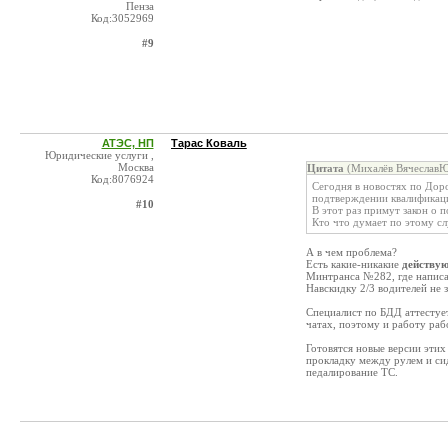
Пенза
Код:3052969
#9
АТЭС, НП
Тарас Коваль
Юридические услуги ,
Москва
Цитата
(Михалёв ВячеславЮ
Код:8076924
Сегодня в новостях по Доро
подтверждении квалификац
#10
В этот раз примут закон о 
Кто что думает по этому с
А в чем проблема?
Есть какие-никакие
действу
Минтранса №282, где написан
Навскидку 2/3 водителей не 
Специалист по БДД аттестует
чатах, поэтому и работу ра
Готовятся новые версии этих
прокладку между рулем и сид
педалирование ТС.