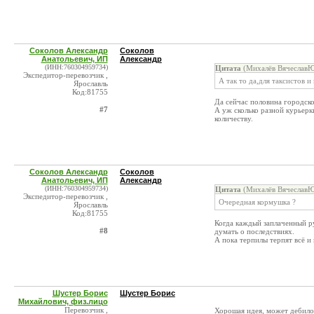
Соколов Александр
Соколов
Анатольевич, ИП
Александр
(ИНН:760304959734)
Цитата
(Михалёв ВячеславЮ
Экспедитор-перевозчик ,
А так то да,для таксистов и
Ярославль
Код:81755
Да сейчас половина городско
#7
А уж сколько разной курьерки
количеству.
Соколов Александр
Соколов
Анатольевич, ИП
Александр
(ИНН:760304959734)
Цитата
(Михалёв ВячеславЮ
Экспедитор-перевозчик ,
Очередная кормушка ?
Ярославль
Код:81755
Когда каждый заплаченный ру
#8
думать о последствиях.
А пока терпилы терпят всё и
Шустер Борис
Шустер Борис
Михайлович, физ.лицо
Перевозчик ,
Хорошая идея, может дебило