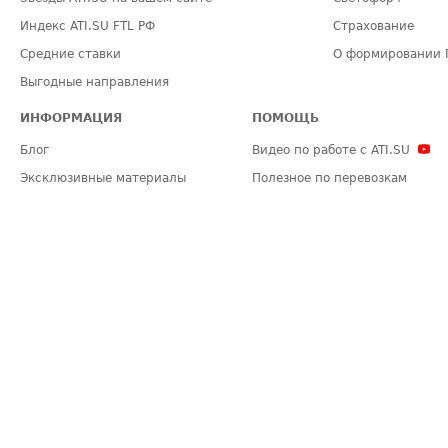
Индекс ATI.SU FTL РФ
Страхование
Средние ставки
О формировании 
Выгодные направления
ИНФОРМАЦИЯ
ПОМОЩЬ
Блог
Видео по работе с ATI.SU
Эксклюзивные материалы
Полезное по перевозкам
Политика конфиденциальности
Часто задаваемые вопросы (FA
Общие положения
Техническая информация
Карта сайта
ЗАДАТЬ ВОПРОС