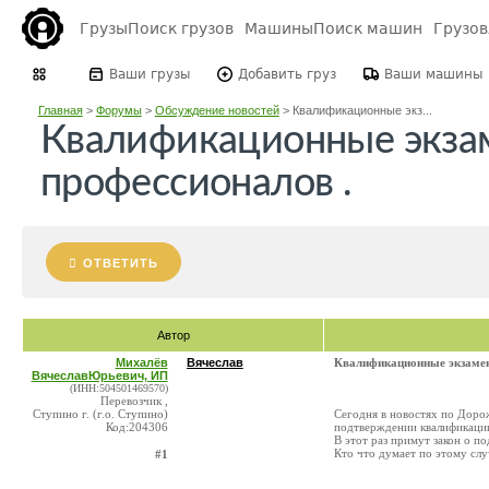
Грузы
Поиск грузов
Машины
Поиск машин
Грузо
Ваши грузы
Добавить груз
Ваши машины
Главная
>
Форумы
>
Обсуждение новостей
>
Квалификационные экз...
Квалификационные экза
профессионалов .
ОТВЕТИТЬ
Автор
Михалёв
Вячеслав
Квалификационные экзамен
ВячеславЮрьевич, ИП
(ИНН:504501469570)
Перевозчик ,
Ступино г. (г.о. Ступино)
Сегодня в новостях по Дорож
Код:204306
подтверждении квалификации
В этот раз примут закон о п
Кто что думает по этому сл
#1