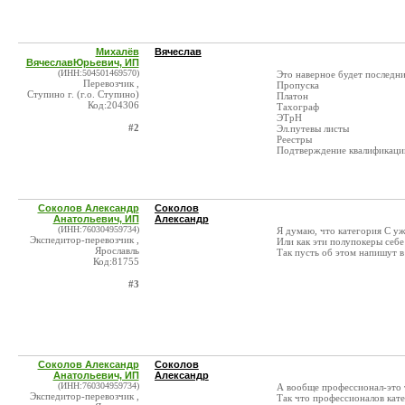
Михалёв
Вячеслав
ВячеславЮрьевич, ИП
(ИНН:504501469570)
Это наверное будет последни
Перевозчик ,
Пропуска
Ступино г. (г.о. Ступино)
Платон
Код:204306
Тахограф
ЭТрН
#2
Эл.путевы листы
Реестры
Подтверждение квалификации
Соколов Александр
Соколов
Анатольевич, ИП
Александр
(ИНН:760304959734)
Я думаю, что категория С уж
Экспедитор-перевозчик ,
Или как эти полупокеры себе
Ярославль
Так пусть об этом напишут в
Код:81755
#3
Соколов Александр
Соколов
Анатольевич, ИП
Александр
(ИНН:760304959734)
А вообще профессионал-это т
Экспедитор-перевозчик ,
Так что профессионалов кате