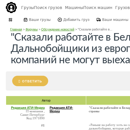
Грузы
Поиск грузов
Машины
Поиск машин
Грузо
Ваши грузы
Добавить груз
Ваши машины
Главная
>
Форумы
>
Обсуждение новостей
>
"Сказали работайте в...
"Сказали работайте в Бел
Дальнобойщики из евро
компаний не могут выеха
ОТВЕТИТЬ
Автор
Редакция АТИ-Медиа
Редакция АТИ-
"Сказали работайте в Бела
IT-компания ,
Медиа
страны
Санкт-Петербург
Код:1971890
«Раньше на работу хоть на с
#1
дальнобойщики, которые раб