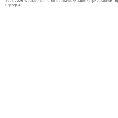
1998-2026
© ATI.SU является юридически зарегистрированной то
Сервер
42