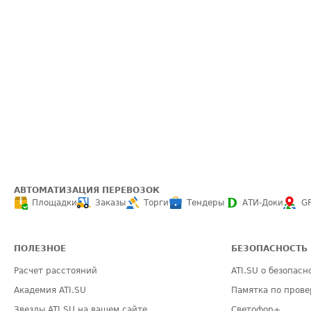
АВТОМАТИЗАЦИЯ ПЕРЕВОЗОК
Площадки
Заказы
Торги
Тендеры
АТИ-Доки
G
ПОЛЕЗНОЕ
БЕЗОПАСНОСТЬ
Расчет расстояний
ATI.SU о безопасн
Академия ATI.SU
Памятка по прове
Звезды ATI.SU на вашем сайте
Светофор+