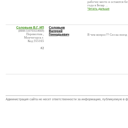
рабочее место и остаются бе
года в Белар ...
Читать дальше
Соловьев В.Г. ИП
Соловьев
(ИНН:510703554669)
Валерий
Перевозчик ,
Геннадьевич
В чем вопрос?? Сел на поезд
Мончегорск г.
Код:355165
#2
Администрация сайта не несет ответственности за информацию, публикуемую в ф