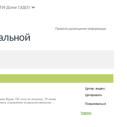
ТИ-Доки (ЭДО)
Правила размещения информации
альной
Цитир. выдел.
Цитировать
ике Крым. Об этом во вторник, 18 июня,
вное управление подведомственному ...
Пожаловаться
Наверх