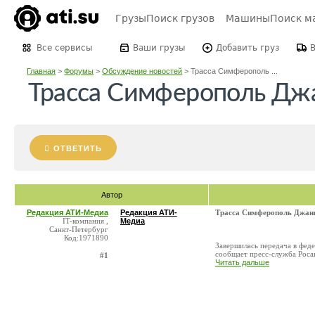
Грузы
Поиск грузов
Машины
Поиск м
Все сервисы
Ваши грузы
Добавить груз
Главная
>
Форумы
>
Обсуждение новостей
>
Трасса Симферополь ...
Трасса Симферополь Джа
ОТВЕТИТЬ
Автор
Редакция АТИ-Медиа
Редакция АТИ-
Трасса Симферополь Джанк
IT-компания ,
Медиа
Санкт-Петербург
Код:1971890
Завершилась передача в фед
сообщает пресс-служба Роса
#1
Читать дальше