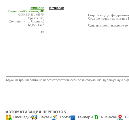
Михалёв
Вячеслав
ВячеславЮрьевич, ИП
(ИНН:504501469570)
Скоро все будут федеральным
Перевозчик ,
Странно почему до сих пор 
Ступино г. (г.о. Ступино)
Код:204306
Одна из причин наверное то ,
#2
Администрация сайта не несет ответственности за информацию, публикуемую в ф
АВТОМАТИЗАЦИЯ ПЕРЕВОЗОК
Площадки
Заказы
Торги
Тендеры
АТИ-Доки
G