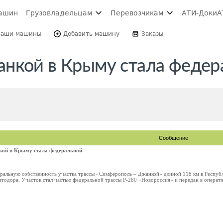
ашин
Грузовладельцам
Перевозчикам
АТИ-Доки
А
Ваши машины
Добавить машину
Заказы
нкой в Крыму стала федер
Сообщение
ой в Крыму стала федеральной
еральную собственность участка трассы «Симферополь – Джанкой» длиной 118 км в Республ
втодора. Участок стал частью федеральной трассы Р-280 «Новороссия» и передан в операти