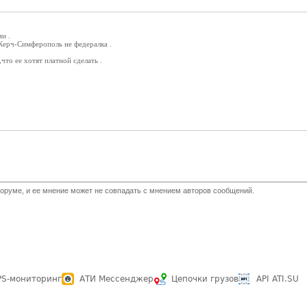
и .
Керч-Симферополь не федералка .
что ее хотят платной сделать .
оруме, и ее мнение может не совпадать с мнением авторов сообщений.
PS-мониторинг
АТИ Мессенджер
Цепочки грузов
API ATI.SU