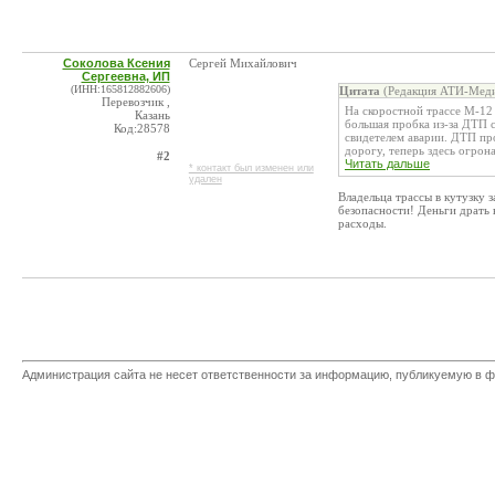
Соколова Ксения
Сергей Михайлович
Сергеевна, ИП
(ИНН:165812882606)
Цитата
(Редакция АТИ-Меди
Перевозчик ,
На скоростной трассе М-12
Казань
большая пробка из-за ДТП с
Код:28578
свидетелем аварии. ДТП пр
дорогу, теперь здесь огроная
#2
Читать дальше
* контакт был изменен или
удален
Владельца трассы в кутузку 
безопасности! Деньги драть 
расходы.
Администрация сайта не несет ответственности за информацию, публикуемую в ф