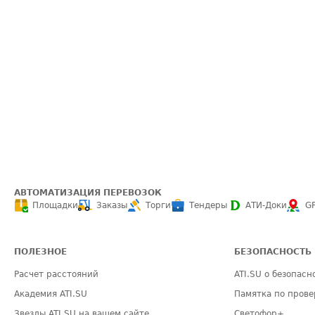
АВТОМАТИЗАЦИЯ ПЕРЕВОЗОК
Площадки
Заказы
Торги
Тендеры
АТИ-Доки
G
ПОЛЕЗНОЕ
БЕЗОПАСНОСТЬ
Расчет расстояний
ATI.SU о безопасн
Академия ATI.SU
Памятка по прове
Звезды ATI.SU на вашем сайте
Светофор+