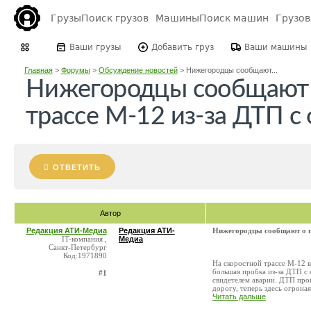
Грузы
Поиск грузов
Машины
Поиск машин
Грузо
Ваши грузы
Добавить груз
Ваши машины
Главная
>
Форумы
>
Обсуждение новостей
>
Нижегородцы сообщают...
Нижегородцы сообщают 
трассе М-12 из-за ДТП с
ОТВЕТИТЬ
Автор
Редакция АТИ-Медиа
Редакция АТИ-
Нижегородцы сообщают о пр
IT-компания ,
Медиа
Санкт-Петербург
Код:1971890
На скоростной трассе М-12 
большая пробка из-за ДТП с 
#1
свидетелем аварии. ДТП про
дорогу, теперь здесь огроная 
Читать дальше