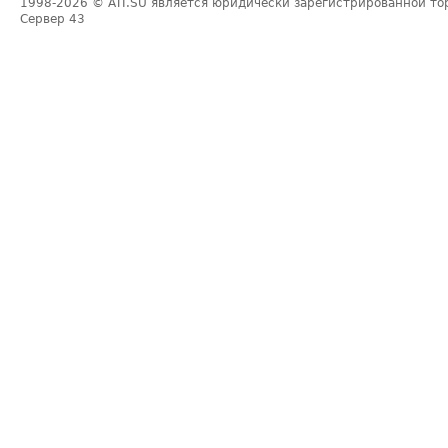
1998-2026
© ATI.SU является юридически зарегистрированной то
Сервер
43