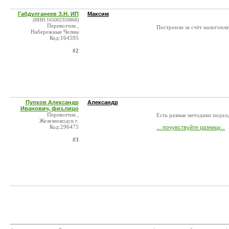
Габдулганеев З.Н. ИП
Максим
(ИНН:165002350868)
Перевозчик ,
Построили за счёт налогоплат
Набережные Челны
Код:164595
#2
Пупков Александр
Александр
Иванович, физ.лицо
Перевозчик ,
Есть разные методики подхо
Железноводск г.
Код:296475
... почувствуйте разницу...
#3