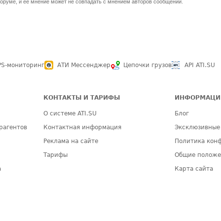
оруме, и ее мнение может не совпадать с мнением авторов сообщений.
PS-мониторинг
АТИ Мессенджер
Цепочки грузов
API ATI.SU
КОНТАКТЫ И ТАРИФЫ
ИНФОРМАЦИ
О системе ATI.SU
Блог
рагентов
Контактная информация
Эксклюзивные
Реклама на сайте
Политика кон
Тарифы
Общие полож
а
Карта сайта