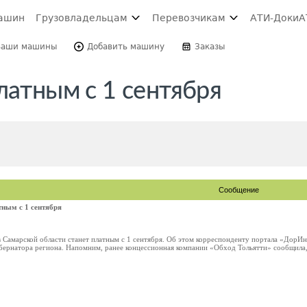
ашин
Грузовладельцам
Перевозчикам
АТИ-Доки
А
Ваши машины
Добавить машину
Заказы
латным с 1 сентября
Сообщение
тным с 1 сентября
в Самарской области станет платным с 1 сентября. Об этом корреспонденту портала «Дор
ернатора региона. Напомним, ранее концессионная компании «Обход Тольятти» сообщила, чт