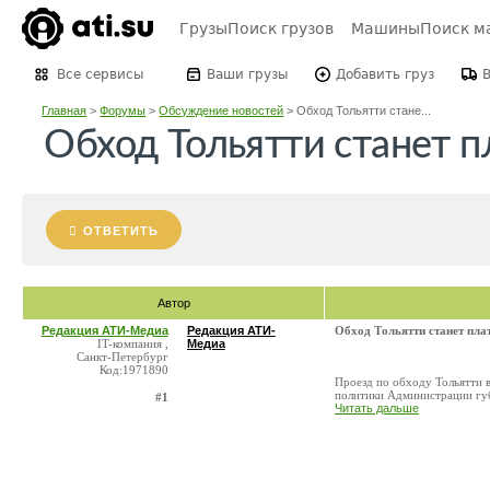
Грузы
Поиск грузов
Машины
Поиск м
Все сервисы
Ваши грузы
Добавить груз
Главная
>
Форумы
>
Обсуждение новостей
>
Обход Тольятти стане...
Обход Тольятти станет п
ОТВЕТИТЬ
Автор
Редакция АТИ-Медиа
Редакция АТИ-
Обход Тольятти станет пла
IT-компания ,
Медиа
Санкт-Петербург
Код:1971890
Проезд по обходу Тольятти 
политики Администрации губ
#1
Читать дальше