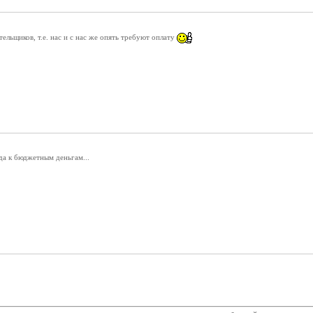
ельщиков, т.е. нас и с нас же опять требуют оплату
да к бюджетным деньгам...