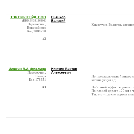
ТЭК СИБТРЕЙД, ООО
Пьянков
(ИНН:5433196909)
Валерий
Перевозчик ,
Как звучит. Водитель автоно
Новосибирск
Код:2008770
#2
Илюхин В.А. физ.лицо
Илюхин Виктор
Перевозчик ,
Алексеевич
Самара
По предварительной информа
Код:178651
кабине уснул. (с)
#3
Побочный эффект хороших д
По плохой дороге 120 км в ч
Так что - плохие дороги сни