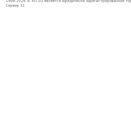
1998-2026
© ATI.SU является юридически зарегистрированной то
Сервер
31