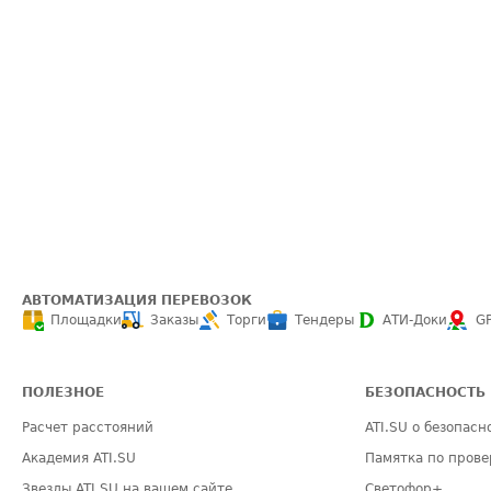
АВТОМАТИЗАЦИЯ ПЕРЕВОЗОК
Площадки
Заказы
Торги
Тендеры
АТИ-Доки
G
ПОЛЕЗНОЕ
БЕЗОПАСНОСТЬ
Расчет расстояний
ATI.SU о безопасн
Академия ATI.SU
Памятка по прове
Звезды ATI.SU на вашем сайте
Светофор+