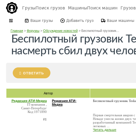
Грузы
Поиск грузов
Машины
Поиск машин
Грузо
Ваши грузы
Добавить груз
Ваши машины
Главная
>
Форумы
>
Обсуждение новостей
>
Беспилотный грузовик...
Беспилотный грузовик Te
насмерть сбил двух чел
ОТВЕТИТЬ
Автор
Редакция АТИ-Медиа
Редакция АТИ-
Беспилотный грузовик Tesl
IT-компания ,
Медиа
Санкт-Петербург
Код:1971890
Первая смертельная авария с
Неваде унесла жизни двух че
#1
разработанный компанией Tes
легковых ...
Читать дальше