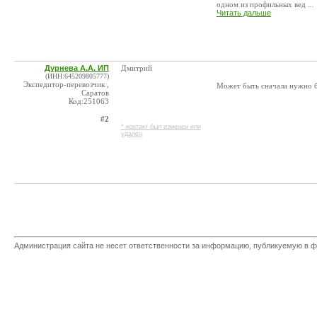
одном из профильных вед ...
Читать дальше
Дурнева А.А. ИП
Дмитрий
(ИНН:645209805777)
Экспедитор-перевозчик ,
Может быть сначала нужно бы
Саратов
Код:251063
#2
* контакт был изменен или
удален
Администрация сайта не несет ответственности за информацию, публикуемую в ф