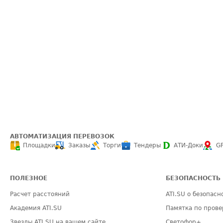
АВТОМАТИЗАЦИЯ ПЕРЕВОЗОК
Площадки
Заказы
Торги
Тендеры
АТИ-Доки
G
ПОЛЕЗНОЕ
БЕЗОПАСНОСТЬ
Расчет расстояний
ATI.SU о безопасн
Академия ATI.SU
Памятка по прове
Звезды ATI.SU на вашем сайте
Светофор+