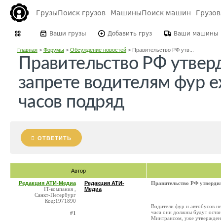
Грузы
Поиск грузов
Машины
Поиск машин
Грузо
Ваши грузы
Добавить груз
Ваши машины
Главная
>
Форумы
>
Обсуждение новостей
>
Правительство РФ утв...
Правительство РФ утвер
запрете водителям фур е
часов подряд
ОТВЕТИТЬ
Автор
Редакция АТИ-Медиа
Редакция АТИ-
Правительство РФ утвердил
IT-компания ,
Медиа
Санкт-Петербург
Код:1971890
Водители фур и автобусов не
часа они должны будут оста
#1
Минтрансом, уже утверждены