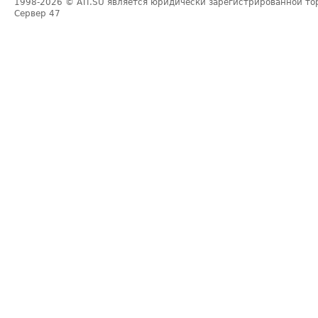
1998-2026
© ATI.SU является юридически зарегистрированной то
Сервер
47