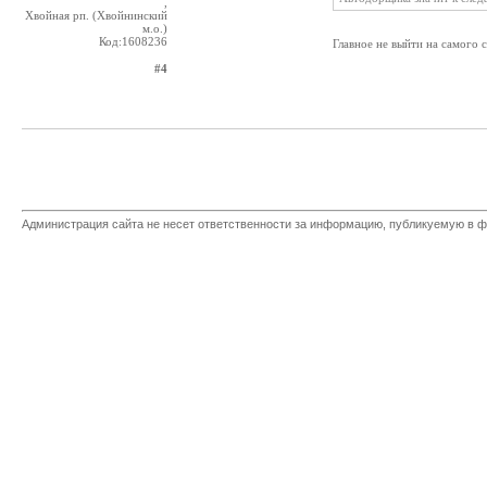
,
Хвойная рп. (Хвойнинский
м.о.)
Код:1608236
Главное не выйти на самого 
#4
Администрация сайта не несет ответственности за информацию, публикуемую в ф