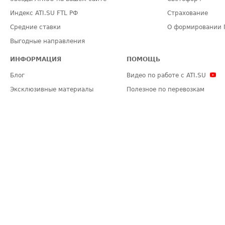
Индекс ATI.SU FTL РФ
Страхование
Средние ставки
О формировании 
Выгодные направления
ИНФОРМАЦИЯ
ПОМОЩЬ
Блог
Видео по работе с ATI.SU
Эксклюзивные материалы
Полезное по перевозкам
Политика конфиденциальности
Часто задаваемые вопросы (FA
Общие положения
Техническая информация
Карта сайта
ЗАДАТЬ ВОПРОС