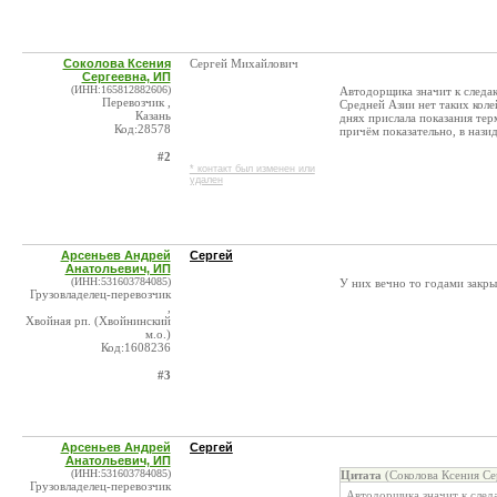
Соколова Ксения
Сергей Михайлович
Сергеевна, ИП
(ИНН:165812882606)
Автодорщика значит к следак
Перевозчик ,
Средней Азии нет таких колей
Казань
днях прислала показания терм
Код:28578
причём показательно, в нази
#2
* контакт был изменен или
удален
Арсеньев Андрей
Сергей
Анатольевич, ИП
(ИНН:531603784085)
У них вечно то годами закры
Грузовладелец-перевозчик
,
Хвойная рп. (Хвойнинский
м.о.)
Код:1608236
#3
Арсеньев Андрей
Сергей
Анатольевич, ИП
(ИНН:531603784085)
Цитата
(Соколова Ксения Се
Грузовладелец-перевозчик
Автодорщика значит к след