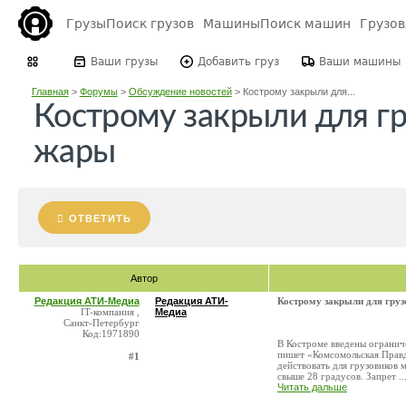
Грузы
Поиск грузов
Машины
Поиск машин
Грузо
Ваши грузы
Добавить груз
Ваши машины
Главная
>
Форумы
>
Обсуждение новостей
>
Кострому закрыли для...
Кострому закрыли для гр
жары
ОТВЕТИТЬ
Автор
Редакция АТИ-Медиа
Редакция АТИ-
Кострому закрыли для груз
IT-компания ,
Медиа
Санкт-Петербург
Код:1971890
В Костроме введены огранич
пишет «Комсомольская Правд
#1
действовать для грузовиков 
свыше 28 градусов. Запрет ..
Читать дальше