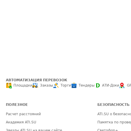
АВТОМАТИЗАЦИЯ ПЕРЕВОЗОК
Площадки
Заказы
Торги
Тендеры
АТИ-Доки
G
ПОЛЕЗНОЕ
БЕЗОПАСНОСТЬ
Расчет расстояний
ATI.SU о безопасн
Академия ATI.SU
Памятка по прове
Звезды ATI.SU на вашем сайте
Светофор+