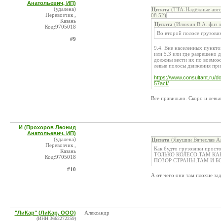
Анатольевич, ИП)
(удалена)
Цитата
(TTA-Надёжные автом
Перевозчик ,
08:52)
Казань
Цитата
(Илюхин В.А. физ.л
Код:9705018
Во второй полосе грузовику
#9
9.4. Вне населенных пункто
или 5.3 или где разрешено 
должны вести их по возмож
левые полосы движения при
https://www.consultant.r
57acf/
Все правильно. Скоро и левы
И (Прохоров Леонид
Анатольевич, ИП)
(удалена)
Цитата
(Якушин Вячеслав Ал
Перевозчик ,
Как будто грузовики про
Казань
ТОЛЬКО КОЛЕСО,ТАМ КА
Код:9705018
ПОЗОР СТРАНЫ,ТАМ И БО
#10
А от чего они там плохие за
"ЛиКар" (ЛиКар, ООО)
Александр
(ИНН:3662272259)