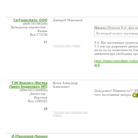
ТатТрансАвто, ООО
Дмитрий Максимов
(ИНН:1657083206)
Экспедитор-перевозчик ,
Цитата
(Илюхин В.А. физ.ли
Казань
Во второй полосе грузовику 
Код:273136
#7
9.4. Вне населенных пунктов
* контакт был удален
5.3 или где разрешено движе
вести их по возможности бл
движения при свободных пр
https://www.consultant.ru
acf/
ТЭК Фортиго (Вегера
Котов Александр
Павел Андреевич, ИП)
Алексеевич
(ИНН:645114499095)
Дождались! Наконец-то!!! 80
Диспетчер ,
чего постоянные заторы.
Воронеж
Код:2289265
#8
* контакт был изменен или
удален
И (Прохоров Леонид