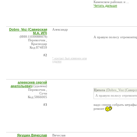
Каменском районах и ...
Читать дальше
Dobro_Voz (Савирская
Александр
М.А. ИП)
(ИНН:110300886678)
А правую полосу отремонти
Перевозчик ,
Краснодар
Код:874859
#2
* контакт был изменен или
удален
алеексеев сергей
анатольевич
(удалена)
Перевозчик ,
Цитата
(Dobro_Voz (Савирск
Сочи
А правую полосу отремонт
Код:5866005
#3
надо сперва собрать штрафы.
ремонт
Якушин Вячеслав
Вячеслав