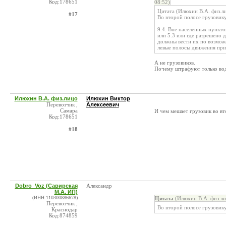
Код:178651
08:52)
Цитата (Илюхин В.А. физ.л
#17
Во второй полосе грузовику 
9.4. Вне населенных пункто
или 5.3 или где разрешено 
должны вести их по возмож
левые полосы движения при
А не грузовиков.
Почему штрафуют только вод
Илюхин В.А. физ.лицо
Илюхин Виктор
Перевозчик ,
Алексеевич
Самара
И чем мешает грузовик во вт
Код:178651
#18
Dobro_Voz (Савирская
Александр
М.А. ИП)
(ИНН:110300886678)
Цитата
(Илюхин В.А. физ.ли
Перевозчик ,
Во второй полосе грузовику 
Краснодар
Код:874859