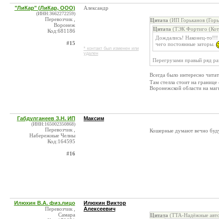
"ЛиКар" (ЛиКар, ООО)
Александр
(ИНН:3662272259)
Перевозчик ,
Цитата
(ИП Горьканов (Горь
Воронеж
Цитата
(ТЭК Фортиго (Кото
Код:681186
Дождались! Наконец-то!!!
#15
чего постоянные заторы.
* контакт был изменен или
удален
Перегрузами правый ряд раз
Всегда было интересно чита
Там стелла стоит на границе 
Воронежской области на маг
Габдулганеев З.Н. ИП
Максим
(ИНН:165002350868)
Перевозчик ,
Кошерные думают вечно буду
Набережные Челны
Код:164595
#16
Илюхин В.А. физ.лицо
Илюхин Виктор
Перевозчик ,
Алексеевич
Самара
Цитата
(TTA-Надёжные автом