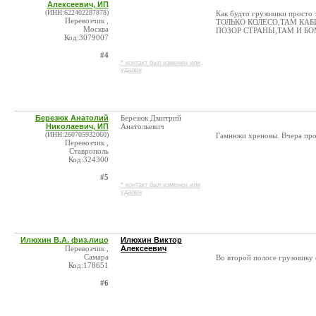
Алексеевич, ИП
(ИНН:622402287878)
Как будто грузовики прос
Перевозчик ,
ТОЛЬКО КОЛЕСО,ТАМ КАБ
Москва
ПОЗОР СТРАНЫ,ТАМ И БОМ
Код:3079007
#4
* контакт был изменен или
удален
Березюк Анатолий
Березюк Дмитрий
Николаевич, ИП
Анатольевич
(ИНН:260705932060)
Гамнюки хреновы. Вчера про
Перевозчик ,
Ставрополь
Код:324300
#5
* контакт был изменен или
удален
Илюхин В.А. физ.лицо
Илюхин Виктор
Перевозчик ,
Алексеевич
Самара
Во второй полосе грузовику е
Код:178651
#6