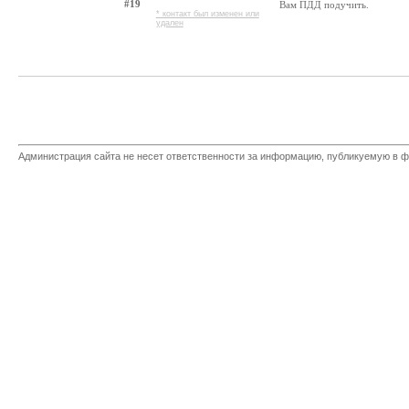
#19
Вам ПДД подучить.
* контакт был изменен или
удален
Администрация сайта не несет ответственности за информацию, публикуемую в ф