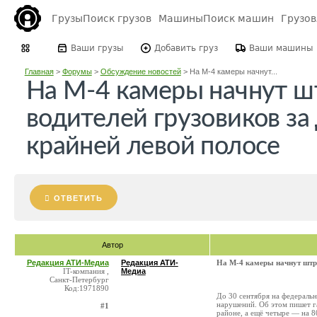
Грузы
Поиск грузов
Машины
Поиск машин
Грузо
Ваши грузы
Добавить груз
Ваши машины
Главная
>
Форумы
>
Обсуждение новостей
>
На М-4 камеры начнут...
На М-4 камеры начнут ш
водителей грузовиков за
крайней левой полосе
ОТВЕТИТЬ
Автор
Редакция АТИ-Медиа
Редакция АТИ-
На М-4 камеры начнут штра
IT-компания ,
Медиа
Санкт-Петербург
Код:1971890
До 30 сентября на федераль
нарушений. Об этом пишет га
#1
районе, а ещё четыре — на 8