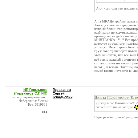
А от чего они там плохие 
А на МКАДе крайняя левая по
Там грузовые не передвигают
каждый божий год ремонтирую
разбивают, не задумывались,
проведите сее действие над 
МИНТРАНСА...!!!!! Вся пробл
качестве дорожного полотна,
лошадях. Вы в Европе были х
грузового транспорта поток 
этом виноваты, или всё таки
всё равно каждый останется 
соответствует ни каким тран
налоги, и всякие Платоны, п
самой главной отрасли в на
ИП Горьканов
Горьканов
(Горьканов С.Г. ИП)
Сергей
Экспедитор-перевозчик ,
Генадьевич
Цитата
(ТЭК Фортиго (Котов
Набережные Челны
Дождались! Наконец-то!!! 8
Код:5819839
чего постоянные заторы.
#14
Перегрузами правый ряд разд