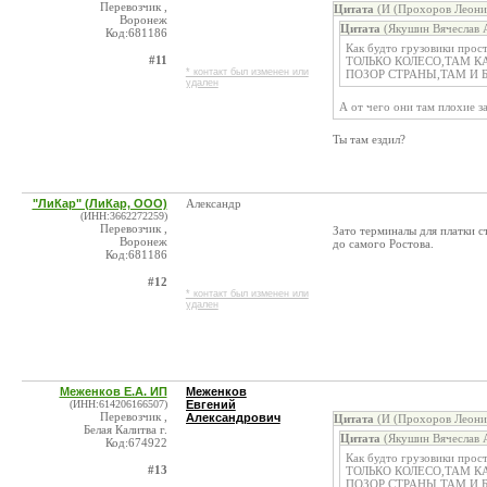
Перевозчик ,
Цитата
(И (Прохоров Леонид
Воронеж
Цитата
(Якушин Вячеслав А
Код:681186
Как будто грузовики пр
#11
ТОЛЬКО КОЛЕСО,ТАМ КА
* контакт был изменен или
ПОЗОР СТРАНЫ,ТАМ И Б
удален
А от чего они там плохие 
Ты там ездил?
"ЛиКар" (ЛиКар, ООО)
Александр
(ИНН:3662272259)
Перевозчик ,
Зато терминалы для платки 
Воронеж
до самого Ростова.
Код:681186
#12
* контакт был изменен или
удален
Меженков Е.А. ИП
Меженков
(ИНН:614206166507)
Евгений
Перевозчик ,
Александрович
Цитата
(И (Прохоров Леонид
Белая Калитва г.
Цитата
(Якушин Вячеслав А
Код:674922
Как будто грузовики пр
#13
ТОЛЬКО КОЛЕСО,ТАМ КА
ПОЗОР СТРАНЫ,ТАМ И Б