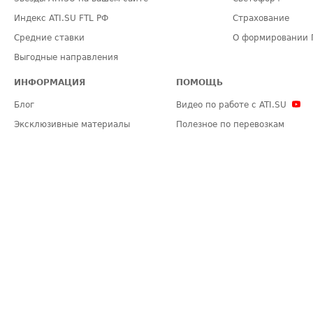
Индекс ATI.SU FTL РФ
Страхование
Средние ставки
О формировании 
Выгодные направления
ИНФОРМАЦИЯ
ПОМОЩЬ
Блог
Видео по работе с ATI.SU
Эксклюзивные материалы
Полезное по перевозкам
Политика конфиденциальности
Часто задаваемые вопросы (FA
Общие положения
Техническая информация
Карта сайта
ЗАДАТЬ ВОПРОС