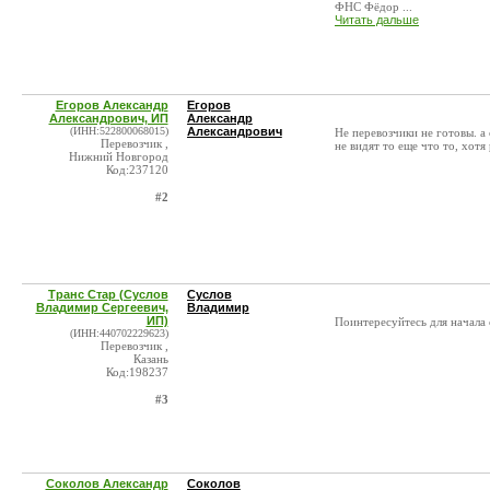
ФНС Фёдор ...
Читать дальше
Егоров Александр
Егоров
Александрович, ИП
Александр
(ИНН:522800068015)
Александрович
Не перевозчики не готовы. а
Перевозчик ,
не видят то еще что то, хотя
Нижний Новгород
Код:237120
#2
Транс Стар (Суслов
Суслов
Владимир Сергеевич,
Владимир
ИП)
Поинтересуйтесь для начала 
(ИНН:440702229623)
Перевозчик ,
Казань
Код:198237
#3
Соколов Александр
Соколов