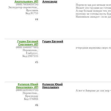
Анатольевич, ИП
Александр
(ИНН:760304959734)
Перевозу как раз меньше все
Экспедитор-перевозчик ,
Может это грузами не готовы
Ярославль
А еще больше поверю что это 
Код:81755
поэтому не готовы пусть буд
Напомнило анекдот «если дам
#4
Гущин Евгений
Гущин Евгений
Сергеевич, ИП
(ИНН:164600077003)
очередная кормушка скоро ещ
Перевозчик ,
Елабуга г.
Код:2907535
#5
Куликов Юрий
Куликов Юрий
Николаевич, ИП
Николаевич
(ИНН:643910623759)
А вот в Америке до сих пор 
Перевозчик ,
Краснодар
Код:376866
#6