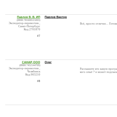
Павлов В. В. ИП
Павлов Виктор
(ИНН:781600515003)
Экспедитор-перевозчик ,
Всё, просто отлично... Гото
Санкт-Петербург
Код:2701870
#7
САНАР, ООО
Олег
(ИНН:7452144709)
Экспедитор-перевозчик ,
Расскажите кто какую програ
Челябинск
кого опыт ? и может подсказат
Код:903210
#8