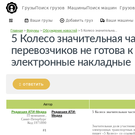
Грузы
Поиск грузов
Машины
Поиск машин
Грузо
Ваши грузы
Добавить груз
Ваши машины
Главная
>
Форумы
>
Обсуждение новостей
>
5 Колесо значительна...
5 Колесо значительная ч
перевозчиков не готова к
электронные накладные
ОТВЕТИТЬ
Автор
Редакция АТИ-Медиа
Редакция АТИ-
5 Колесо значительная част
IT-компания ,
Медиа
Санкт-Петербург
Код:1971890
Значительная доля участнико
электронных транспортных на
#1
пишет «5 Колесо» со ссылкой