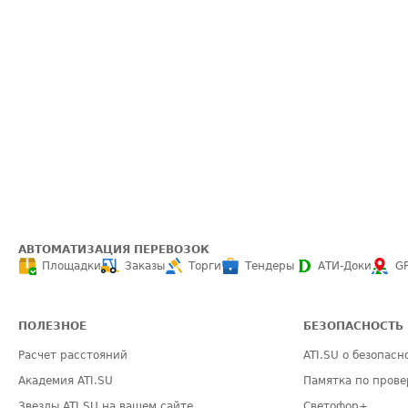
АВТОМАТИЗАЦИЯ ПЕРЕВОЗОК
Площадки
Заказы
Торги
Тендеры
АТИ-Доки
G
ПОЛЕЗНОЕ
БЕЗОПАСНОСТЬ
Расчет расстояний
ATI.SU о безопасн
Академия ATI.SU
Памятка по прове
Звезды ATI.SU на вашем сайте
Светофор+