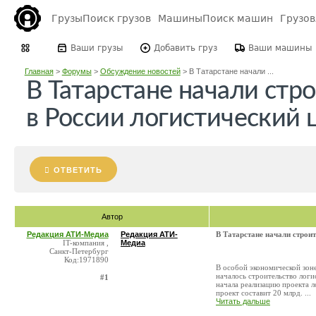
Грузы
Поиск грузов
Машины
Поиск машин
Грузо
Ваши грузы
Добавить груз
Ваши машины
Главная
>
Форумы
>
Обсуждение новостей
>
В Татарстане начали ...
В Татарстане начали стр
в России логистический 
ОТВЕТИТЬ
Автор
Редакция АТИ-Медиа
Редакция АТИ-
В Татарстане начали строи
IT-компания ,
Медиа
Санкт-Петербург
Код:1971890
В особой экономической зон
началось строительство лог
#1
начала реализацию проекта 
проект составит 20 млрд. ...
Читать дальше