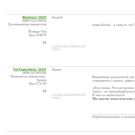
Форпост, ООО
Андрей
(ИНН:1215148633)
Грузовладелец-перевозчик
опять Китай... а сами то что
,
Йошкар-Ола
Код:294879
#2
* контакт был изменен или
удален
ТатТрансАвто, ООО
Эндже
(ИНН:1657083206)
Экспедитор-перевозчик ,
Важнейшим результатом для 
Казань
суверенитета страны, заявил
Код:273136
«Безусловно, Россия прошла 
#3
Знаете, это важнейший резул
* контакт был изменен или
В чем он заключается?
удален
Мы кратно повысили наш э
_______________________
Отредактировано пользова