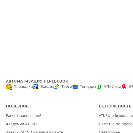
АВТОМАТИЗАЦИЯ ПЕРЕВОЗОК
Площадки
Заказы
Торги
Тендеры
АТИ-Доки
G
ПОЛЕЗНОЕ
БЕЗОПАСНОСТЬ
Расчет расстояний
ATI.SU о безопасн
Академия ATI.SU
Памятка по прове
Звезды ATI.SU на вашем сайте
Светофор+