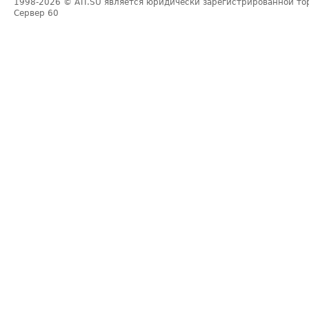
1998-2026
© ATI.SU является юридически зарегистрированной то
Сервер
60