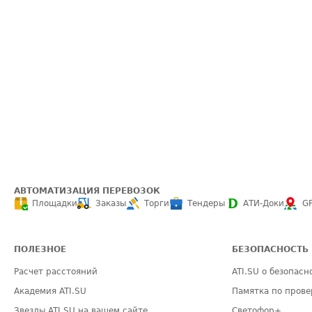
АВТОМАТИЗАЦИЯ ПЕРЕВОЗОК
Площадки
Заказы
Торги
Тендеры
АТИ-Доки
G
ПОЛЕЗНОЕ
БЕЗОПАСНОСТЬ
Расчет расстояний
ATI.SU о безопасн
Академия ATI.SU
Памятка по прове
Звезды ATI.SU на вашем сайте
Светофор+