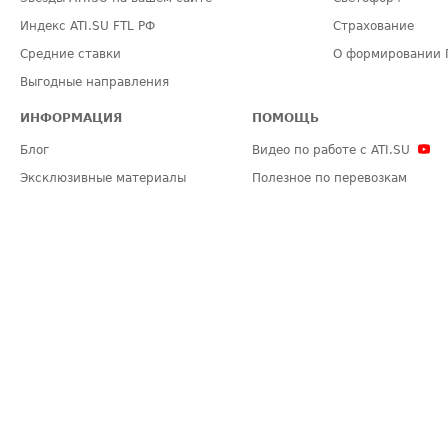
Индекс ATI.SU FTL РФ
Страхование
Средние ставки
О формировании 
Выгодные направления
ИНФОРМАЦИЯ
ПОМОЩЬ
Блог
Видео по работе с ATI.SU
Эксклюзивные материалы
Полезное по перевозкам
Политика конфиденциальности
Часто задаваемые вопросы (FA
Общие положения
Техническая информация
Карта сайта
ЗАДАТЬ ВОПРОС