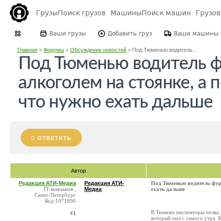
Грузы
Поиск грузов
Машины
Поиск машин
Грузо
Ваши грузы
Добавить груз
Ваши машины
Главная
>
Форумы
>
Обсуждение новостей
>
Под Тюменью водитель...
Под Тюменью водитель ф
алкоголем на стоянке, а 
что нужно ехать дальше
ОТВЕТИТЬ
Автор
Редакция АТИ-Медиа
Редакция АТИ-
Под Тюменью водитель фуры
IT-компания ,
Медиа
ехать дальше
Санкт-Петербург
Код:1971890
В Тюмени инспекторы полка 
#1
который пил с самого утра. 