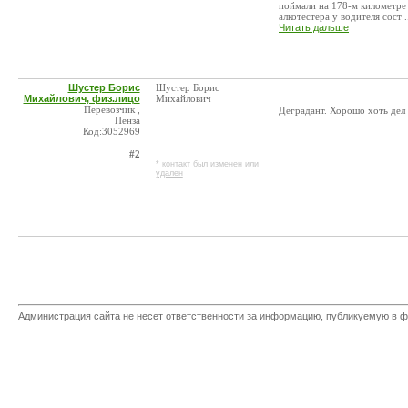
поймали на 178-м километре
алкотестера у водителя сост .
Читать дальше
Шустер Борис
Шустер Борис
Михайлович, физ.лицо
Михайлович
Перевозчик ,
Деградант. Хорошо хоть дел
Пенза
Код:3052969
#2
* контакт был изменен или
удален
Администрация сайта не несет ответственности за информацию, публикуемую в ф