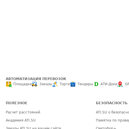
АВТОМАТИЗАЦИЯ ПЕРЕВОЗОК
Площадки
Заказы
Торги
Тендеры
АТИ-Доки
G
ПОЛЕЗНОЕ
БЕЗОПАСНОСТЬ
Расчет расстояний
ATI.SU о безопасн
Академия ATI.SU
Памятка по прове
Звезды ATI.SU на вашем сайте
Светофор+