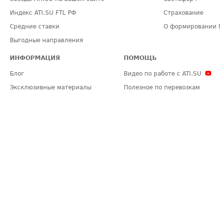
Индекс ATI.SU FTL РФ
Страхование
Средние ставки
О формировании 
Выгодные направления
ИНФОРМАЦИЯ
ПОМОЩЬ
Блог
Видео по работе с ATI.SU
Эксклюзивные материалы
Полезное по перевозкам
Политика конфиденциальности
Часто задаваемые вопросы (FA
Общие положения
Техническая информация
Карта сайта
ЗАДАТЬ ВОПРОС