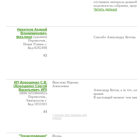
отстаивать интересы дально
поделился на собрании, приур
Читать дальше
Никитков Андрей
Владимирович,
физ.лицо
(удалена)
Спасибо Александру Котову.
Перевозчик ,
Новая Усмань с.
Код:8282498
#2
ИП Дорошенко С.В.
Янаслова Марина
(Дорошенко Сергей
Алексеевна
Васильевич, ИП)
Александр Котов, а за что, 
(ИНН:503108694025)
крыши.
Перевозчик ,
В настоящий момент чем зан
Электроугли г.
Код:1833301
#3
* контакт был изменен или
удален
"Техэкспедиция"
Игорь