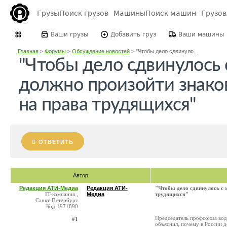
Грузы
Поиск грузов
Машины
Поиск машин
Грузо
Ваши грузы
Добавить груз
Ваши машины
Главная
>
Форумы
>
Обсуждение новостей
>
"Чтобы дело сдвинуло...
"Чтобы дело сдвинулось 
должно произойти знако
на права трудящихся"
ОТВЕТИТЬ
Автор
Редакция АТИ-Медиа
Редакция АТИ-
"Чтобы дело сдвинулось с 
IT-компания ,
Медиа
трудящихся"
Санкт-Петербург
Код:1971890
Председатель профсоюза вод
#1
объяснил, почему в России д