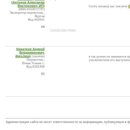
(Антонов Александр
Викторович, ИП)
Сосёт, поскоку вас там нету
(ИНН:450100727787)
Экспедитор-перевозчик ,
Курган
Код:442641
#4
* контакт был удален
Никитков Андрей
Владимирович,
физ.лицо
(удалена)
я так думаю он занимается п
Перевозчик ,
уполномочили его выступать
Новая Усмань с.
Код:8282498
#5
Администрация сайта не несет ответственности за информацию, публикуемую в ф