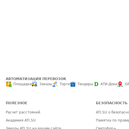
АВТОМАТИЗАЦИЯ ПЕРЕВОЗОК
Площадки
Заказы
Торги
Тендеры
АТИ-Доки
G
ПОЛЕЗНОЕ
БЕЗОПАСНОСТЬ
Расчет расстояний
ATI.SU о безопасн
Академия ATI.SU
Памятка по прове
Звезды ATI.SU на вашем сайте
Светофор+