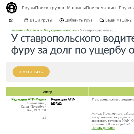
Грузы
Поиск грузов
Машины
Поиск машин
Грузо
Ваши грузы
Добавить груз
Ваши машины
Главная
>
Форумы
>
Обсуждение новостей
>
У ставропольского во...
У ставропольского водит
фуру за долг по ущербу 
ОТВЕТИТЬ
Автор
Редакция АТИ-Медиа
Редакция АТИ-
У ставропольского водител
IT-компания ,
Медиа
Санкт-Петербург
Код:1971890
Житель Предгорного района 
месту жительства результато
#1
арестовать грузовик МАN. С
миллион 868 тысяч рублей. ..
Читать дальше