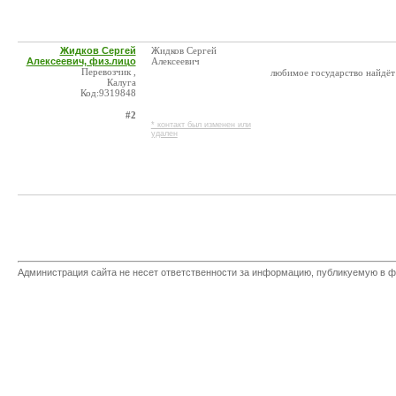
Жидков Сергей
Жидков Сергей
Алексеевич, физ.лицо
Алексеевич
Перевозчик ,
любимое государство найдёт 
Калуга
Код:9319848
#2
* контакт был изменен или
удален
Администрация сайта не несет ответственности за информацию, публикуемую в ф