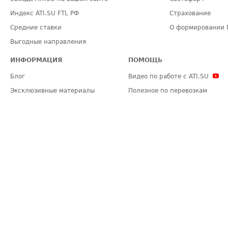
Индекс ATI.SU FTL РФ
Страхование
Средние ставки
О формировании 
Выгодные направления
ИНФОРМАЦИЯ
ПОМОЩЬ
Блог
Видео по работе с ATI.SU
Эксклюзивные материалы
Полезное по перевозкам
Политика конфиденциальности
Часто задаваемые вопросы (FA
Общие положения
Техническая информация
Карта сайта
ЗАДАТЬ ВОПРОС