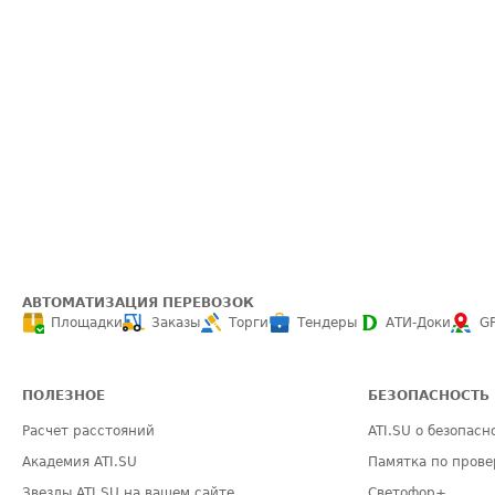
АВТОМАТИЗАЦИЯ ПЕРЕВОЗОК
Площадки
Заказы
Торги
Тендеры
АТИ-Доки
G
ПОЛЕЗНОЕ
БЕЗОПАСНОСТЬ
Расчет расстояний
ATI.SU о безопасн
Академия ATI.SU
Памятка по прове
Звезды ATI.SU на вашем сайте
Светофор+