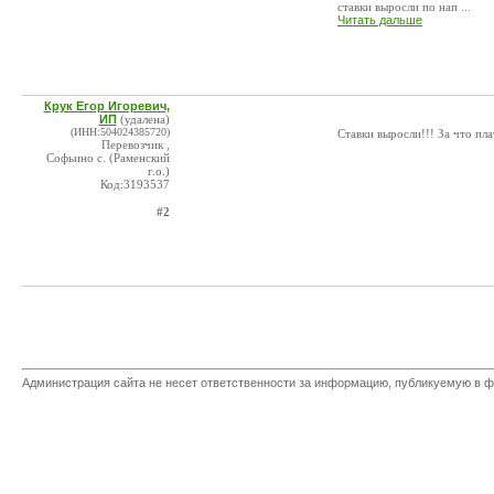
ставки выросли по нап ...
Читать дальше
Крук Егор Игоревич,
ИП
(удалена)
(ИНН:504024385720)
Ставки выросли!!! За что пл
Перевозчик ,
Софьино с. (Раменский
г.о.)
Код:3193537
#2
Администрация сайта не несет ответственности за информацию, публикуемую в ф