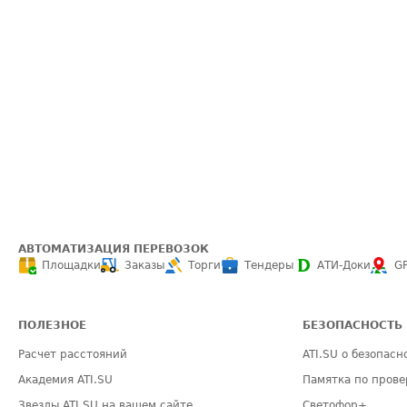
АВТОМАТИЗАЦИЯ ПЕРЕВОЗОК
Площадки
Заказы
Торги
Тендеры
АТИ-Доки
G
ПОЛЕЗНОЕ
БЕЗОПАСНОСТЬ
Расчет расстояний
ATI.SU о безопасн
Академия ATI.SU
Памятка по прове
Звезды ATI.SU на вашем сайте
Светофор+