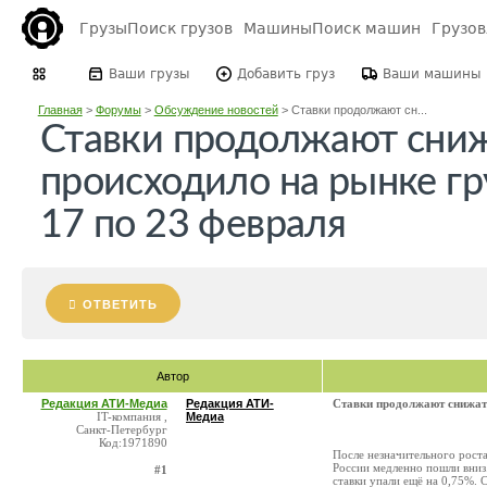
Грузы
Поиск грузов
Машины
Поиск машин
Грузо
Ваши грузы
Добавить груз
Ваши машины
Главная
>
Форумы
>
Обсуждение новостей
>
Ставки продолжают сн...
Ставки продолжают сниж
происходило на рынке гр
17 по 23 февраля
ОТВЕТИТЬ
Автор
Редакция АТИ-Медиа
Редакция АТИ-
Ставки продолжают снижать
IT-компания ,
Медиа
Санкт-Петербург
Код:1971890
После незначительного роста
России медленно пошли вниз.
#1
ставки упали ещё на 0,75%. 