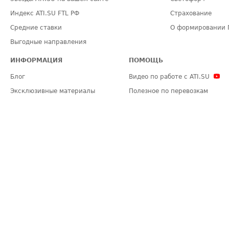
Индекс ATI.SU FTL РФ
Страхование
Средние ставки
О формировании 
Выгодные направления
ИНФОРМАЦИЯ
ПОМОЩЬ
Блог
Видео по работе с ATI.SU
Эксклюзивные материалы
Полезное по перевозкам
Политика конфиденциальности
Часто задаваемые вопросы (FA
Общие положения
Техническая информация
Карта сайта
ЗАДАТЬ ВОПРОС