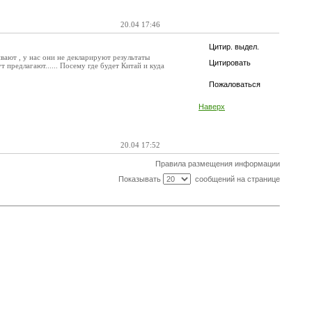
20.04 17:46
Цитир. выдел.
ают , у нас они не декларируют результаты
Цитировать
т предлагают...... Посему где будет Китай и куда
Пожаловаться
Наверх
20.04 17:52
Правила размещения информации
Показывать
сообщений на странице