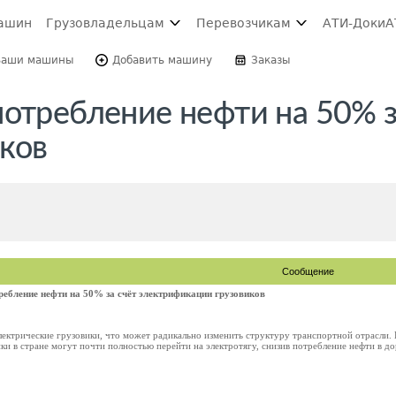
ашин
Грузовладельцам
Перевозчикам
АТИ-Доки
А
Ваши машины
Добавить машину
Заказы
отребление нефти на 50% з
ков
Сообщение
ребление нефти на 50% за счёт электрификации грузовиков
лектрические грузовики, что может радикально изменить структуру транспортной отрасли.
ки в стране могут почти полностью перейти на электротягу, снизив потребление нефти в д