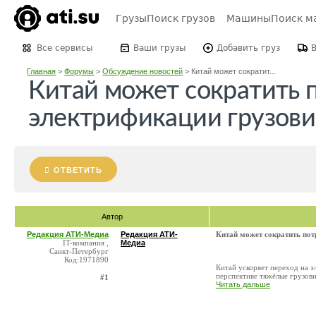
Грузы
Поиск грузов
Машины
Поиск м
Все сервисы
Ваши грузы
Добавить груз
Главная
>
Форумы
>
Обсуждение новостей
>
Китай может сократит...
Китай может сократить п
электрификации грузови
ОТВЕТИТЬ
Автор
Редакция АТИ-Медиа
Редакция АТИ-
Китай может сократить пот
IT-компания ,
Медиа
Санкт-Петербург
Код:1971890
Китай ускоряет переход на э
перспективе тяжёлые грузови
#1
Читать дальше