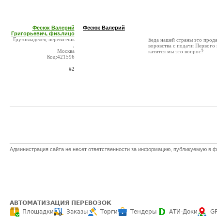
Фесюк Валерий
Фесюк Валерий
Григорьевич, физ.лицо
Грузовладелец-перевозчик
Беда нашей страны это прод
,
воровства с подачи Первого и
Москва
катится мы это вопрос?
Код:421596
#2
Администрация сайта не несет ответственности за информацию, публикуемую в ф
АВТОМАТИЗАЦИЯ ПЕРЕВОЗОК
Площадки
Заказы
Торги
Тендеры
АТИ-Доки
G