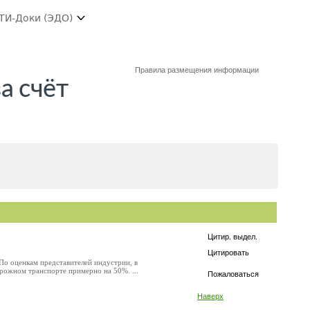
ТИ-Доки (ЭДО)
Правила размещения информации
а счёт
Цитир. выдел.
Цитировать
 По оценкам представителей индустрии, в
орожном транспорте примерно на 50%. ...
Пожаловаться
Наверх