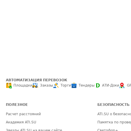
АВТОМАТИЗАЦИЯ ПЕРЕВОЗОК
Площадки
Заказы
Торги
Тендеры
АТИ-Доки
G
ПОЛЕЗНОЕ
БЕЗОПАСНОСТЬ
Расчет расстояний
ATI.SU о безопасн
Академия ATI.SU
Памятка по прове
Звезды ATI.SU на вашем сайте
Светофор+