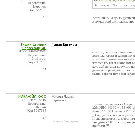
Перевозчик ,
За I квартал 2026 года про
Воронеж
Код:282989
#4
Всего лишь на треть рухнули,
Я думал вообще нулевые про
Гущин Евгений
Гущин Евгений
Сергеевич, ИП
(ИНН:164600077003)
а как эту технику покупать 
Перевозчик ,
дяденьки стоят и за всякую 
Елабуга г.
водитель трезвый езжай а у
Код:2907535
что тут платят и с заводом с
который должен получать пе
#5
дяденьки проверяли только д
равно дороги нет одни колд
НИКА-ОЙЛ, ООО
Жирова Лариса
(ИНН:4825136948)
Сергеевна
Перевозчик ,
Пример перевозки на (из рас
Липецк
22% НДС 44000 = 156 000 ми
Код:5917985
минус 11000 Платон =113 00
))) минус неизвестные расхо
#6
И спрашивается , а зачем на
* контакт был удален
заводимся ! И то это грань 
прибыли !!!