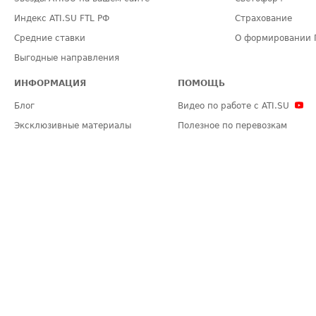
Индекс ATI.SU FTL РФ
Страхование
Средние ставки
О формировании 
Выгодные направления
ИНФОРМАЦИЯ
ПОМОЩЬ
Блог
Видео по работе с ATI.SU
Эксклюзивные материалы
Полезное по перевозкам
Политика конфиденциальности
Часто задаваемые вопросы (FA
Общие положения
Техническая информация
Карта сайта
ЗАДАТЬ ВОПРОС