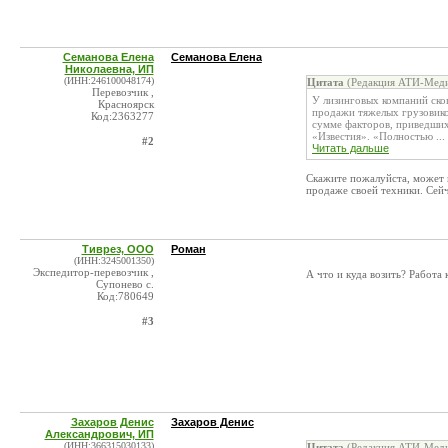
Семанова Елена
Семанова Елена
Николаевна, ИП
(ИНН:246100048174)
Цитата
(Редакция АТИ-Меди
Перевозчик ,
У лизинговых компаний скоп
Красноярск
продажи тяжелых грузовиков
Код:2363277
сумме факторов, приведших 
«Известия». «Полностью ...
#2
Читать дальше
Скажите пожалуйста, может 
продаже своей техники. Сейч
Тиврез, ООО
Роман
(ИНН:3245001350)
Экспедитор-перевозчик ,
А что и куда возить? Работа 
Супонево с.
Код:780649
#3
Захаров Денис
Захаров Денис
Александрович, ИП
(ИНН:366315030133)
Цитата
(Редакция АТИ-Меди