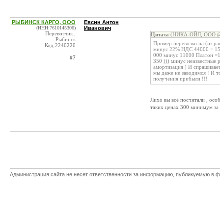
РЫБИНСК КАРГО, ООО
Евсин Антон
(ИНН:7610145306)
Иванович
Перевозчик ,
Цитата
(НИКА-ОЙЛ, ООО @ 
Рыбинск
Пример перевозки на (из ра
Код:2240220
минус 22% НДС 44000 = 156
000 минус 11000 Платон =1
#7
350 ))) минус неизвестные 
амортизация ) И спрашивает
мы даже не заводимся ! И т
получения прибыли !!!
Лихо вы всё посчитали , осо
таких ценах 300 минимум за 
Администрация сайта не несет ответственности за информацию, публикуемую в ф