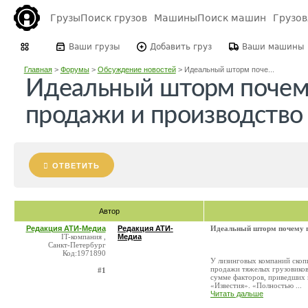
Грузы
Поиск грузов
Машины
Поиск машин
Грузо
Ваши грузы
Добавить груз
Ваши машины
Главная
>
Форумы
>
Обсуждение новостей
>
Идеальный шторм поче...
Идеальный шторм почем
продажи и производство 
ОТВЕТИТЬ
Автор
Редакция АТИ-Медиа
Редакция АТИ-
Идеальный шторм почему п
IT-компания ,
Медиа
Санкт-Петербург
Код:1971890
У лизинговых компаний скопи
продажи тяжелых грузовиков 
#1
сумме факторов, приведших к
«Известия». «Полностью ...
Читать дальше