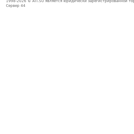
1998-2026
© ATI.SU является юридически зарегистрированной то
Сервер
44