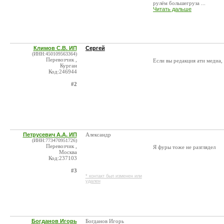
рулём большегруза ...
Читать дальше
Климов С.В. ИП
Сергей
(ИНН:450109563364)
Перевозчик ,
Если вы редакция ати медиа, 
Курган
Код:246944
#2
Петрусевич А.А. ИП
Александр
(ИНН:773470951726)
Перевозчик ,
Я фуры тоже не разглядел
Москва
Код:237103
#3
* контакт был изменен или
удален
Богданов Игорь
Богданов Игорь