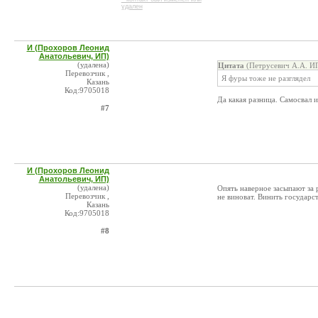
удален
И (Прохоров Леонид
Анатольевич, ИП)
(удалена)
Цитата
(Петрусевич А.А. ИП
Перевозчик ,
Я фуры тоже не разглядел
Казань
Код:9705018
Да какая разница. Самосвал 
#7
И (Прохоров Леонид
Анатольевич, ИП)
(удалена)
Опять наверное засыпают за 
Перевозчик ,
не виноват. Винить государс
Казань
Код:9705018
#8