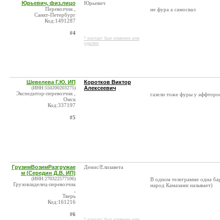
Юрьевич, физ.лицо
Юрьевич
Перевозчик ,
не фура а самосвал
Санкт-Петербург
Код:1491287
#4
* контакт был изменен или
удален
Шевелева Г.Ю. ИП
Коротков Виктор
(ИНН:550200203275)
Алексеевич
Экспедитор-перевозчик ,
газели тоже фуры у аффтороф.
Омск
Код:337197
#5
ГрузимВозимРазгружае
Денис/Елизавета
м (Середин Д.В. ИП)
(ИНН:270322577106)
В одном телеграмме одна ба
Грузовладелец-перевозчик
народ Камазами называет)
,
Тверь
Код:161216
#6
* контакт был изменен или