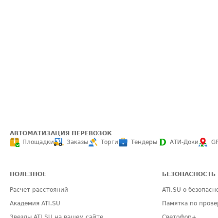
АВТОМАТИЗАЦИЯ ПЕРЕВОЗОК
Площадки
Заказы
Торги
Тендеры
АТИ-Доки
G
ПОЛЕЗНОЕ
БЕЗОПАСНОСТЬ
Расчет расстояний
ATI.SU о безопасн
Академия ATI.SU
Памятка по прове
Звезды ATI.SU на вашем сайте
Светофор+