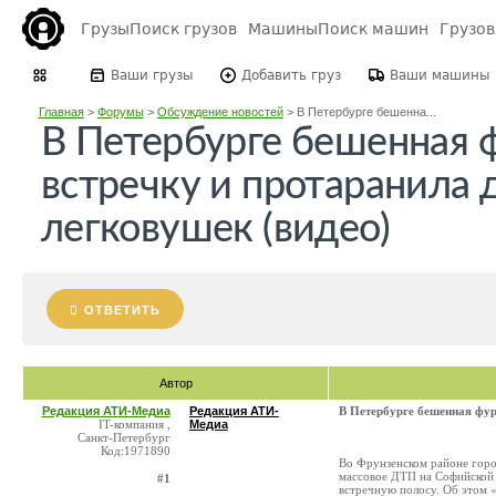
Грузы
Поиск грузов
Машины
Поиск машин
Грузо
Ваши грузы
Добавить груз
Ваши машины
Главная
>
Форумы
>
Обсуждение новостей
>
В Петербурге бешенна...
В Петербурге бешенная 
встречку и протаранила 
легковушек (видео)
ОТВЕТИТЬ
Автор
Редакция АТИ-Медиа
Редакция АТИ-
В Петербурге бешенная фур
IT-компания ,
Медиа
Санкт-Петербург
Код:1971890
Во Фрунзенском районе город
массовое ДТП на Софийской 
#1
встречную полосу. Об этом 