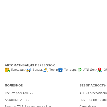
АВТОМАТИЗАЦИЯ ПЕРЕВОЗОК
Площадки
Заказы
Торги
Тендеры
АТИ-Доки
G
ПОЛЕЗНОЕ
БЕЗОПАСНОСТЬ
Расчет расстояний
ATI.SU о безопасн
Академия ATI.SU
Памятка по прове
Звезды ATI.SU на вашем сайте
Светофор+