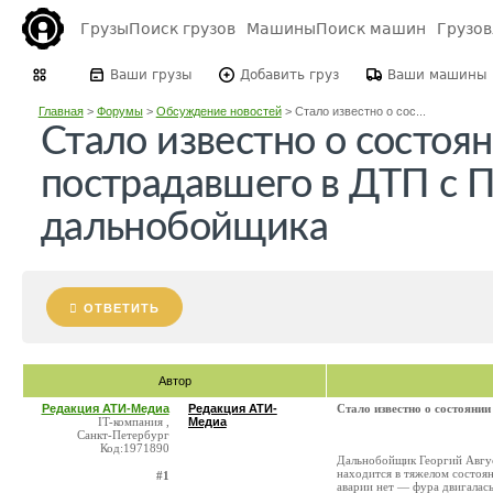
Грузы
Поиск грузов
Машины
Поиск машин
Грузо
Ваши грузы
Добавить груз
Ваши машины
Главная
>
Форумы
>
Обсуждение новостей
>
Стало известно о сос...
Стало известно о состоя
пострадавшего в ДТП с 
дальнобойщика
ОТВЕТИТЬ
Автор
Редакция АТИ-Медиа
Редакция АТИ-
Стало известно о состояни
IT-компания ,
Медиа
Санкт-Петербург
Код:1971890
Дальнобойщик Георгий Авгус
находится в тяжелом состоя
#1
аварии нет — фура двигалась