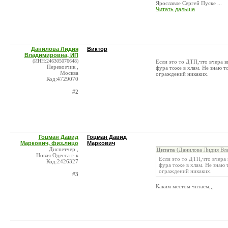
Ярославле Сергей Пуске ...
Читать дальше
Данилова Лидия
Виктор
Владимировна, ИП
(ИНН:246305076648)
Если это то ДТП,что вчера в
Перевозчик ,
фура тоже в хлам. Не знаю т
Москва
ограждений никаких.
Код:4729070
#2
Гоцман Давид
Гоцман Давид
Маркович, физ.лицо
Маркович
Диспетчер ,
Цитата
(Данилова Лидия Вл
Новая Одесса г-к
Если это то ДТП,что вчера 
Код:2426327
фура тоже в хлам. Не знаю 
ограждений никаких.
#3
Каким местом читаем,,,