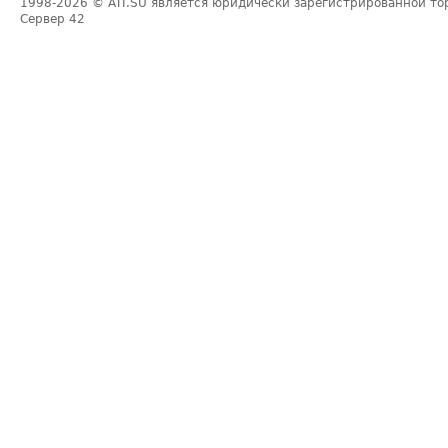
1998-2026
© ATI.SU является юридически зарегистрированной то
Сервер
42