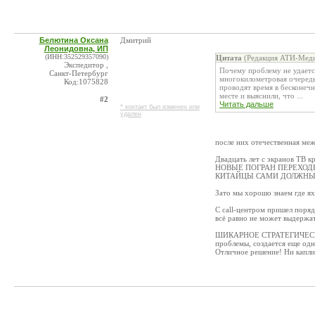
Белютина Оксана
Дмитрий
Леонидовна, ИП
(ИНН:352529357090)
Цитата
(Редакция АТИ-Меди
Экспедитор ,
Почему проблему не удаетс
Санкт-Петербург
многокилометровая очередь
Код:1075828
проводят время в бесконеч
месте и выяснили, что ...
#2
Читать дальше
* контакт был изменен или
удален
после них отечественная меж
Двадцать лет с экранов ТВ
НОВЫЕ ПОГРАН ПЕРЕХОД
КИТАЙЦЫ САМИ ДОЛЖНЫ 
Зато мы хорошо знаем где ях
С call-центром пришел поряд
всё равно не может выдержат
ШИКАРНОЕ СТРАТЕГИЧЕСКОЕ
проблемы, создается еще од
Отличное решение! Ни капл