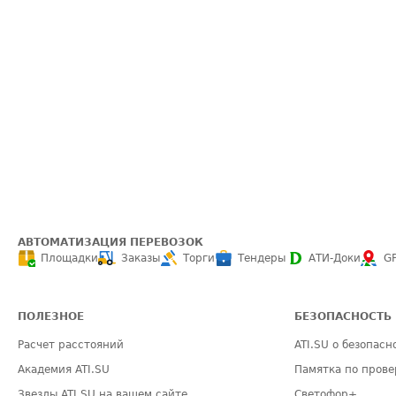
АВТОМАТИЗАЦИЯ ПЕРЕВОЗОК
Площадки
Заказы
Торги
Тендеры
АТИ-Доки
G
ПОЛЕЗНОЕ
БЕЗОПАСНОСТЬ
Расчет расстояний
ATI.SU о безопасн
Академия ATI.SU
Памятка по прове
Звезды ATI.SU на вашем сайте
Светофор+