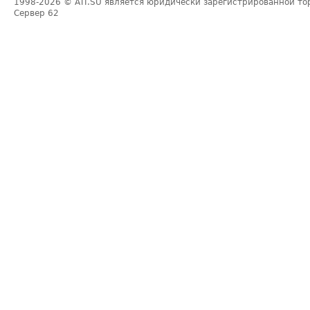
1998-2026
© ATI.SU является юридически зарегистрированной то
Сервер
62