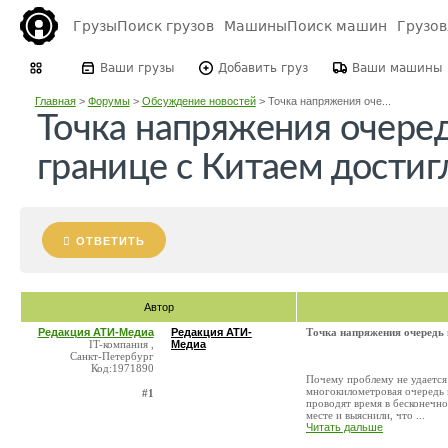
Грузы
Поиск грузов
Машины
Поиск машин
Грузо
Ваши грузы
Добавить груз
Ваши машины
Главная
>
Форумы
>
Обсуждение новостей
>
Точка напряжения оче...
Точка напряжения очеред
границе с Китаем достиг
ОТВЕТИТЬ
Автор
Редакция АТИ-Медиа
Редакция АТИ-
Точка напряжения очередь и
IT-компания ,
Медиа
Санкт-Петербург
Код:1971890
Почему проблему не удается 
многокилометровая очередь и
#1
проводят время в бесконечн
месте и выяснили, что ...
Читать дальше