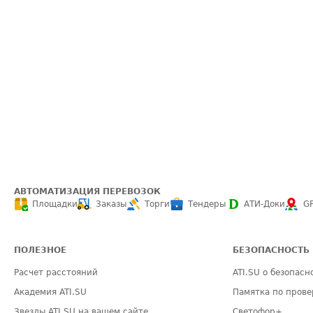
АВТОМАТИЗАЦИЯ ПЕРЕВОЗОК
Площадки
Заказы
Торги
Тендеры
АТИ-Доки
G
ПОЛЕЗНОЕ
БЕЗОПАСНОСТЬ
Расчет расстояний
ATI.SU о безопасн
Академия ATI.SU
Памятка по прове
Звезды ATI.SU на вашем сайте
Светофор+