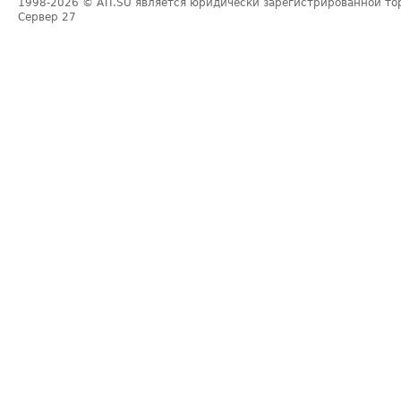
1998-2026
© ATI.SU является юридически зарегистрированной то
Сервер
27