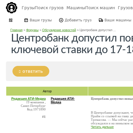
Грузы
Поиск грузов
Машины
Поиск машин
Грузо
Ваши грузы
Добавить груз
Ваши машины
Главная
>
Форумы
>
Обсуждение новостей
>
Центробанк допустил ...
Центробанк допустил п
ключевой ставки до 17-
ОТВЕТИТЬ
Автор
Редакция АТИ-Медиа
Редакция АТИ-
Центробанк допустил повы
IT-компания ,
Медиа
Санкт-Петербург
Код:1971890
В Центробанке допускают, ч
Прайм со ссылкой на главу 
#1
Тремасова. — Мы сейчас рас
обсуждался и на июньском зас
Читать дальше