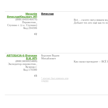
Михалёв
Вячеслав
ВячеславЮрьевич, ИП
(ИНН:504501469570)
Всё.....гасите свет,сливаем вод
Перевозчик ,
Добьют тех кто ещё как то п
Ступино г. (г.о. Ступино)
Код:204306
#2
АВТОБАЗА-6 (Бурукин
Бурукин Вадим
В.М. ИП)
Михайлович
(ИНН:580309254809)
Как сказал президент -- В
Экспедитор-перевозчик ,
Кузнецк г.
Код:170380
#3
* контакт был изменен или
удален