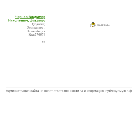
Чернов Владимир
Николаевич, физ.лицо
(удалена)
молодцы.
Экспедитор ,
Новосибирск
Код:576674
#2
Администрация сайта не несет ответственности за информацию, публикуемую в ф