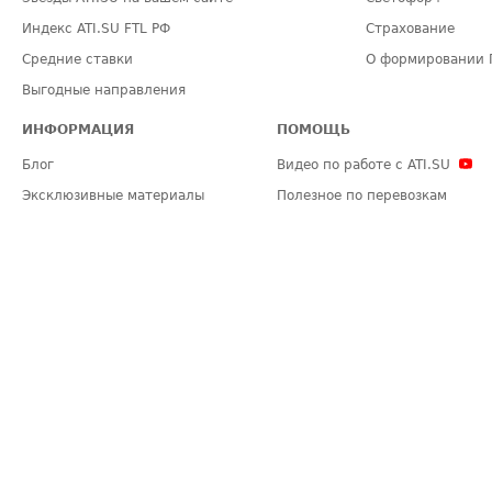
Индекс ATI.SU FTL РФ
Страхование
Средние ставки
О формировании 
Выгодные направления
ИНФОРМАЦИЯ
ПОМОЩЬ
Блог
Видео по работе с ATI.SU
Эксклюзивные материалы
Полезное по перевозкам
Политика конфиденциальности
Часто задаваемые вопросы (FA
Общие положения
Техническая информация
Карта сайта
ЗАДАТЬ ВОПРОС