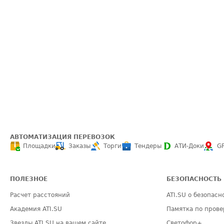
АВТОМАТИЗАЦИЯ ПЕРЕВОЗОК
Площадки
Заказы
Торги
Тендеры
АТИ-Доки
G
ПОЛЕЗНОЕ
БЕЗОПАСНОСТЬ
Расчет расстояний
ATI.SU о безопасн
Академия ATI.SU
Памятка по прове
Звезды ATI.SU на вашем сайте
Светофор+