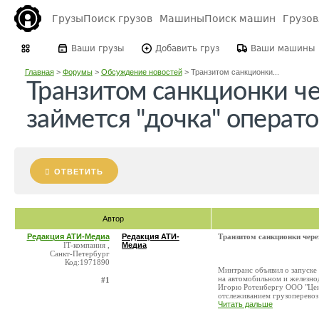
Грузы
Поиск грузов
Машины
Поиск машин
Грузо
Ваши грузы
Добавить груз
Ваши машины
Главная
>
Форумы
>
Обсуждение новостей
>
Транзитом санкционки...
Транзитом санкционки ч
займется "дочка" операто
ОТВЕТИТЬ
Автор
Редакция АТИ-Медиа
Редакция АТИ-
Транзитом санкционки чере
IT-компания ,
Медиа
Санкт-Петербург
Код:1971890
Минтранс объявил о запуске
на автомобильном и железно
#1
Игорю Ротенбергу ООО "Цен
отслеживанием грузоперевоз 
Читать дальше