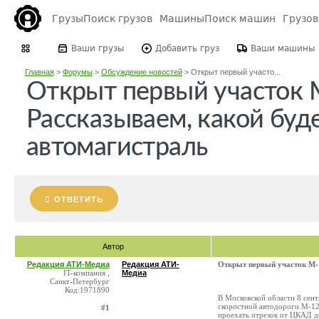
Грузы
Поиск грузов
Машины
Поиск машин
Грузо
Ваши грузы
Добавить груз
Ваши машины
Главная
>
Форумы
>
Обсуждение новостей
>
Открыт первый участо...
Открыт первый участок 
Рассказываем, какой буд
автомагистраль
ОТВЕТИТЬ
Автор
Редакция АТИ-Медиа
Редакция АТИ-
Открыт первый участок М-1
IT-компания ,
Медиа
Санкт-Петербург
Код:1971890
В Московской области 8 сен
скоростной автодороги М-12
#1
проехать отрезок от ЦКАД д