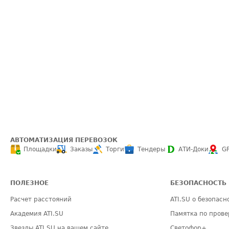
АВТОМАТИЗАЦИЯ ПЕРЕВОЗОК
Площадки
Заказы
Торги
Тендеры
АТИ-Доки
G
ПОЛЕЗНОЕ
БЕЗОПАСНОСТЬ
Расчет расстояний
ATI.SU о безопасн
Академия ATI.SU
Памятка по прове
Звезды ATI.SU на вашем сайте
Светофор+