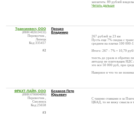
заплатить: 89 рублей владельц
Читать дальше
Трансинвест, ООО
Процко
(ИНН:4826134132)
Владимир
Перевозчик ,
267 рублей за 23 км
Липецк
Пусть еще 7% скидка с тран
Код:335457
среднем на платки 100 000-12
#2
Итого: 267 - 7% = 10,79 руб
тоесть до урала и обратно п
автодор не плательщик НДС а
это все 50 000 руб, при сред
Наверное я что то не понима
ФРАХТ-ЛАЙН, ООО
Боханов Петр
(ИНН:6700004890)
Юрьевич
Перевозчик ,
С такими ставками и за Плато
Смоленск
ЦКАД, то не вижу смысла в 
Код:25658
#3