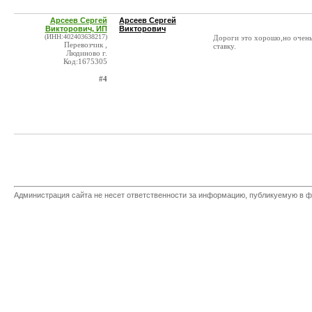
Арсеев Сергей
Арсеев Сергей
Викторович, ИП
Викторович
(ИНН:402403638217)
Дороги это хорошо,но очень 
Перевозчик ,
ставку.
Людиново г.
Код:1675305
#4
Администрация сайта не несет ответственности за информацию, публикуемую в ф