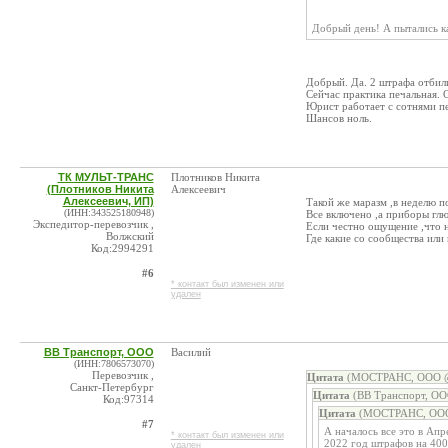
Добрый день! А пытались к
Добрый. Да. 2 штрафа отбил
Сейчас практика печальная. 
Юрист работает с сотнями пе
Шансов ноль.
ТК МУЛЬТ-ТРАНС
Плотников Никита
(Плотников Никита
Алексеевич
Алексеевич, ИП)
Такой же маразм ,в неделю п
(ИНН:343525180948)
Все включено ,а приборы глю
Экспедитор-перевозчик ,
Если честно ощущение ,что н
Волжский
Где какие со сообщества или
Код:2994291
#6
* контакт был изменен или
удален
ВВ Транспорт, ООО
Василий
(ИНН:7806573070)
Перевозчик ,
Цитата
(МОСТРАНС, ООО @ 
Санкт-Петербург
Цитата
(ВВ Транспорт, ОО
Код:97314
Цитата
(МОСТРАНС, ООО 
#7
А началось все это в Апр
* контакт был изменен или
2022 год штрафов на 400
удален