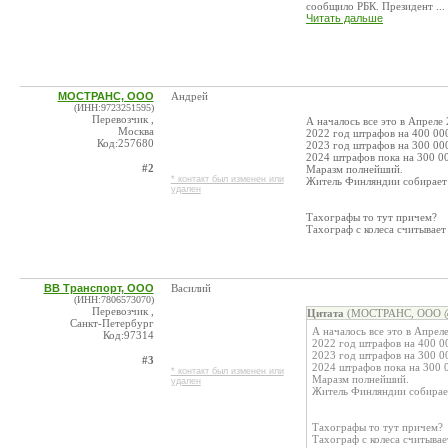
сообщило РБК. Президент ...
Читать дальше
МОСТРАНС, ООО
Андрей
(ИНН:9723251595)
Перевозчик ,
А началось все это в Апреле 
Москва
2022 год штрафов на 400 00
Код:257680
2023 год штрафов на 300 00
2024 штрафов пока на 300 0
#2
Маразм полнейший.
* контакт был изменен или
Житель Финляндии собирает 
удален
Тахографы то тут причем?
Тахограф с колеса считывает
ВВ Транспорт, ООО
Василий
(ИНН:7806573070)
Перевозчик ,
Цитата
(МОСТРАНС, ООО @ 
Санкт-Петербург
А началось все это в Апрел
Код:97314
2022 год штрафов на 400 0
2023 год штрафов на 300 0
#3
2024 штрафов пока на 300 
* контакт был изменен или
Маразм полнейший.
удален
Житель Финляндии собирает
Тахографы то тут причем?
Тахограф с колеса считыва