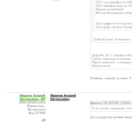
2023 год штрафов на 300
2024 штрафов пока на 30
Маразм полнейший.
Житель Финляндии собира
Тахографы то тут приче
Тахограф с колеса считы
Добрый день! А пытались 
Добрый. Да. 2 штрафа отби
Сейчас практика печальная.
Юрист работает с сотнями п
Шансов ноль.
Понятно, спасибо за ответ. У
Иванов Андрей
Иванов Андрей
Евгеньевич, ИП
Евгеньевич
(ИНН:500506522439)
Цитата
(ТК МУЛЬТ-ТРАНС (П
Перевозчик ,
Если честно ощущение ,что 
Воскресенск
Код:357808
Да государству вообще напле
#8