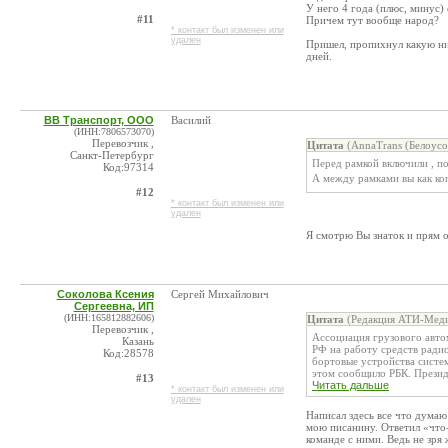
У него 4 года (плюс, минус) 
#11
Причем тут вообще народ?
* контакт был изменен или
удален
Пришел, пропихнул какую н
дней.
ВВ Транспорт, ООО
Василий
(ИНН:7806573070)
Перевозчик ,
Цитата
(AnnaTrans (Белоус
Санкт-Петербург
Перед рамкой включили , п
Код:97314
А между рамками вы как к
#12
* контакт был изменен или
удален
Я смотрю Вы знаток и прям 
Соколова Ксения
Сергей Михайлович
Сергеевна, ИП
(ИНН:165812882606)
Цитата
(Редакция АТИ-Меди
Перевозчик ,
Ассоциация грузового авто
Казань
РФ на работу средств ради
Код:28578
бортовые устройства систе
этом сообщило РБК. Президе
#13
Читать дальше
* контакт был изменен или
удален
Написал здесь все что думаю
мою писанину. Ответил «что
команде с ними. Ведь не зря