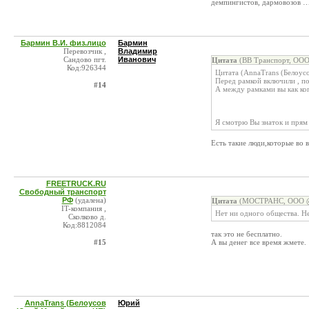
демпингистов, дармовозов …
Бармин В.И. физ.лицо
Бармин
Перевозчик ,
Владимир
Сандово пгт.
Иванович
Цитата
(ВВ Транспорт, ООО
Код:926344
Цитата (AnnaTrans (Белоус
Перед рамкой включили , п
#14
А между рамками вы как ко
Я смотрю Вы знаток и прям
Есть такие люди,которые во 
FREETRUCK.RU
Свободный транспорт
РФ
(удалена)
Цитата
(МОСТРАНС, ООО @ 
IT-компания ,
Нет ни одного общества. Не
Сколково д.
Код:8812084
так это не бесплатно.
#15
А вы денег все время жмете.
AnnaTrans (Белоусов
Юрий