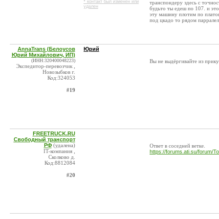
* контакт был изменен или
транспондеру здесь с точнос
удален
будьто ты едеш по 107. и эт
эту машину плотим по платон
под цкадо то рядом парралель
AnnaTrans (Белоусов
Юрий
Юрий Михайлович, ИП)
(ИНН:320400048223)
Вы не выдёргивайте из прику
Экспедитор-перевозчик ,
Новозыбков г.
Код:324053
#19
FREETRUCK.RU
Свободный транспорт
РФ
(удалена)
Ответ в соседней ветке.
IT-компания ,
https://forums.ati.su/forum
Сколково д.
Код:8812084
#20