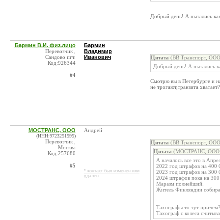
Добрый день! А пытались ка
Бармин В.И. физ.лицо
Бармин
Перевозчик ,
Владимир
Сандово пгт.
Иванович
Цитата
(ВВ Транспорт, ООО
Код:926344
Добрый день! А пытались к
#4
Смотрю вы в Петербурге и н
не трогают,транзита хватает
МОСТРАНС, ООО
Андрей
(ИНН:9723251595)
Перевозчик ,
Цитата
(ВВ Транспорт, ООО
Москва
Цитата
(МОСТРАНС, ООО @
Код:257680
А началось все это в Апре
#5
2022 год штрафов на 400 
* контакт был изменен или
2023 год штрафов на 300 
удален
2024 штрафов пока на 300
Маразм полнейший.
Житель Финляндии собирае
Тахографы то тут причем
Тахограф с колеса считыв