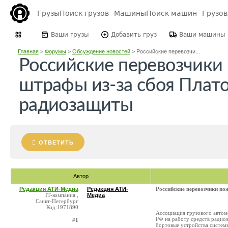
Грузы
Поиск грузов
Машины
Поиск машин
Грузо
Ваши грузы
Добавить груз
Ваши машины
Главная
>
Форумы
>
Обсуждение новостей
>
Российские перевозчи...
Российские перевозчики
штрафы из-за сбоя Плато
радиозащиты
ОТВЕТИТЬ
Автор
Редакция АТИ-Медиа
Редакция АТИ-
Российские перевозчики по
IT-компания ,
Медиа
Санкт-Петербург
Код:1971890
Ассоциация грузового автом
РФ на работу средств радиоэ
#1
бортовые устройства системы