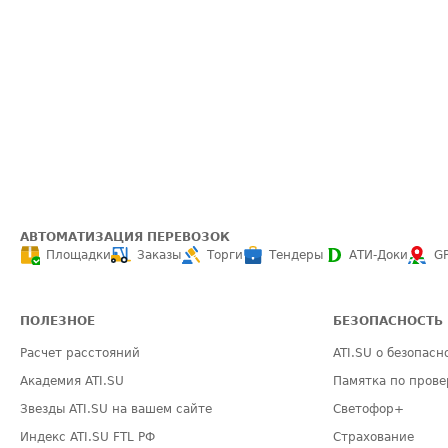
АВТОМАТИЗАЦИЯ ПЕРЕВОЗОК
Площадки
Заказы
Торги
Тендеры
АТИ-Доки
G
ПОЛЕЗНОЕ
БЕЗОПАСНОСТЬ
Расчет расстояний
ATI.SU о безопасн
Академия ATI.SU
Памятка по прове
Звезды ATI.SU на вашем сайте
Светофор+
Индекс ATI.SU FTL РФ
Страхование