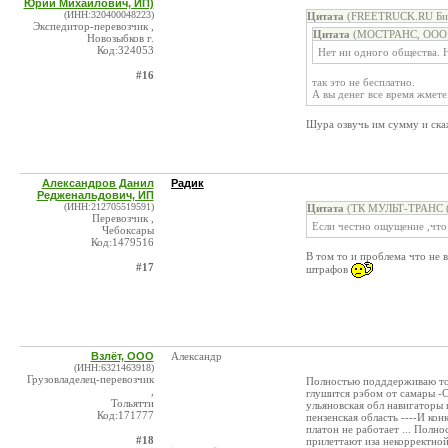
Юрий Михайлович, ИП)
(ИНН:320400048223)
Цитата
(FREETRUCK.RU Бирж
Экспедитор-перевозчик ,
Цитата
(МОСТРАНС, ООО @
Новозыбков г.
Код:324053
Нет ни одного общества. Н
#16
так это не бесплатно.
А вы денег все время жмете
Шура озвучь им сумму и ска
Александров Данил
Радик
Редженальдович, ИП
(ИНН:212705519591)
Цитата
(ТК МУЛЬТ-ТРАНС (П
Перевозчик ,
Если честно ощущение ,что 
Чебоксары
Код:1479516
В том то и проблема что не в
#17
штрафов
Взлёт, ООО
Александр
(ИНН:6321463918)
Грузовладелец-перевозчик
Полностью подддерживаю то 
,
глушится рэбом от самары -С
Тольятти
ульяновская обл навигаторы 
Код:171777
пензенская область ----И ко
платон не работает ... Пол
#18
прилеттают иза некорректной