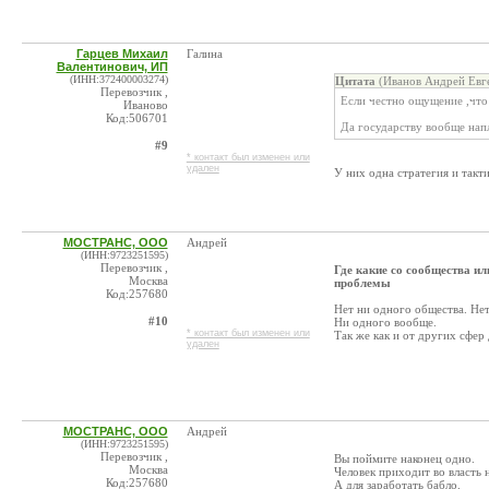
Гарцев Михаил
Галина
Валентинович, ИП
(ИНН:372400003274)
Цитата
(Иванов Андрей Евге
Перевозчик ,
Если честно ощущение ,что 
Иваново
Код:506701
Да государству вообще напл
#9
* контакт был изменен или
удален
У них одна стратегия и такт
МОСТРАНС, ООО
Андрей
(ИНН:9723251595)
Перевозчик ,
Где какие со сообщества ил
Москва
проблемы
Код:257680
Нет ни одного общества. Нет
#10
Ни одного вообще.
* контакт был изменен или
Так же как и от других сфер
удален
МОСТРАНС, ООО
Андрей
(ИНН:9723251595)
Перевозчик ,
Вы поймите наконец одно.
Москва
Человек приходит во власть 
Код:257680
А для заработать бабло.