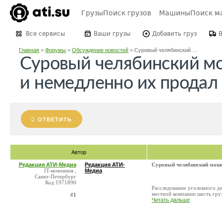
Грузы
Поиск грузов
Машины
Поиск м
Все сервисы
Ваши грузы
Добавить груз
Главная
>
Форумы
>
Обсуждение новостей
>
Суровый челябинский ...
Суровый челябинский мо
и немедленно их продал
ОТВЕТИТЬ
Автор
Редакция АТИ-Медиа
Редакция АТИ-
Суровый челябинский мошен
IT-компания ,
Медиа
Санкт-Петербург
Код:1971890
Расследование уголовного д
местной компании шесть груз
#1
Читать дальше