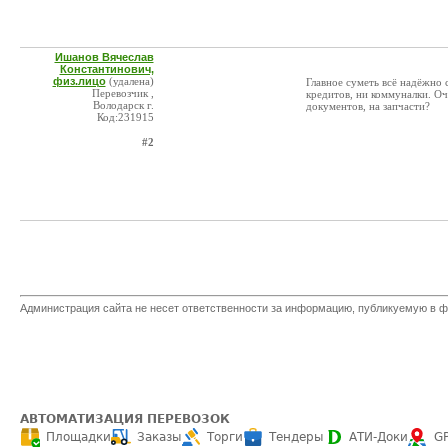
Ишанов Вячеслав
Константинович,
физ.лицо
(удалена)
Главное суметь всё надёжно с
Перевозчик ,
кредитов, ни коммуналки. Оч
Володарск г.
документов, на запчасти?
Код:231915
#2
Администрация сайта не несет ответственности за информацию, публикуемую в ф
АВТОМАТИЗАЦИЯ ПЕРЕВОЗОК
Площадки
Заказы
Торги
Тендеры
АТИ-Доки
G