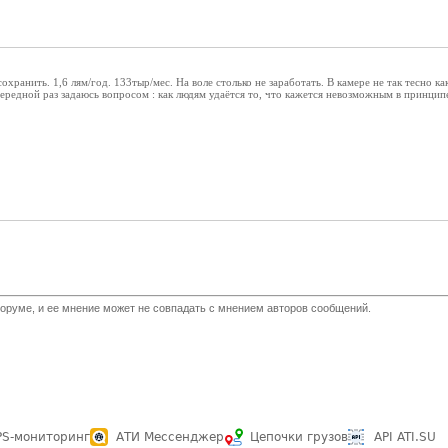
охранить. 1,6 лям/год. 133тыр/мес. На воле столько не заработать. В камере не так тесно к
ередной раз задаюсь вопросом : как людям удаётся то, что кажется невозможным в принцип
оруме, и ее мнение может не совпадать с мнением авторов сообщений.
PS-мониторинг
АТИ Мессенджер
Цепочки грузов
API ATI.SU