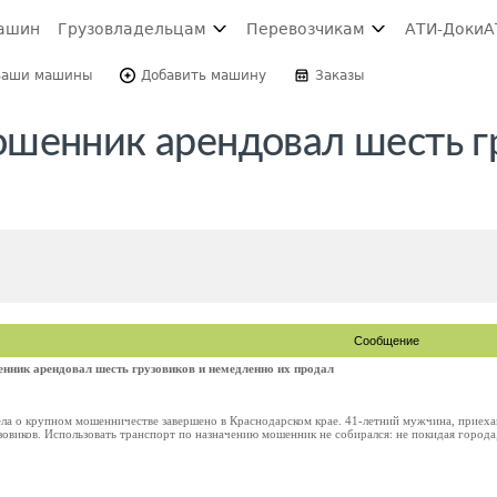
ашин
Грузовладельцам
Перевозчикам
АТИ-Доки
А
Ваши машины
Добавить машину
Заказы
шенник арендовал шесть г
Сообщение
ник арендовал шесть грузовиков и немедленно их продал
ела о крупном мошенничестве завершено в Краснодарском крае. 41-летний мужчина, приехав
овиков. Использовать транспорт по назначению мошенник не собирался: не покидая города,