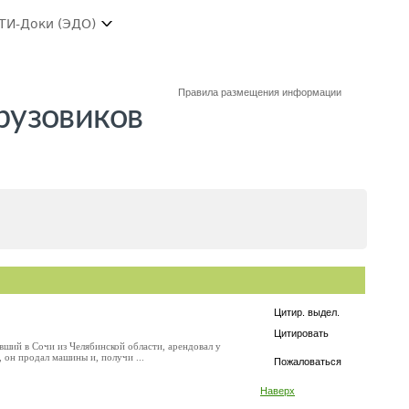
ТИ-Доки (ЭДО)
Правила размещения информации
рузовиков
Цитир. выдел.
Цитировать
ший в Сочи из Челябинской области, арендовал у
 он продал машины и, получи ...
Пожаловаться
Наверх