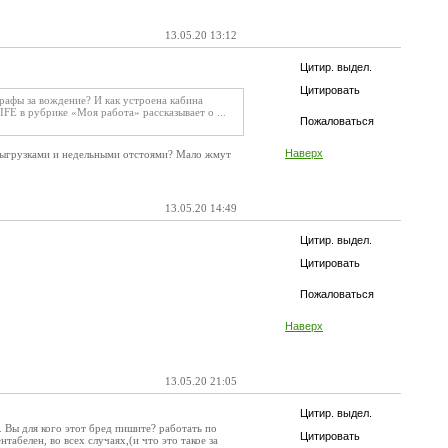
13.05.20 13:12
Цитир. выдел.
Цитировать
афы за вождение? И как устроена кабина
E в рубрике «Моя работа» рассказывает о ...
Пожаловаться
Наверх
 выгрузками и недельными отстоями? Мало жмут
13.05.20 14:49
Цитир. выдел.
Цитировать
Пожаловаться
Наверх
13.05.20 21:05
Цитир. выдел.
т. Вы для кого этот бред пишите? работать по
Цитировать
табелен, во всех случаях,(и что это такое за