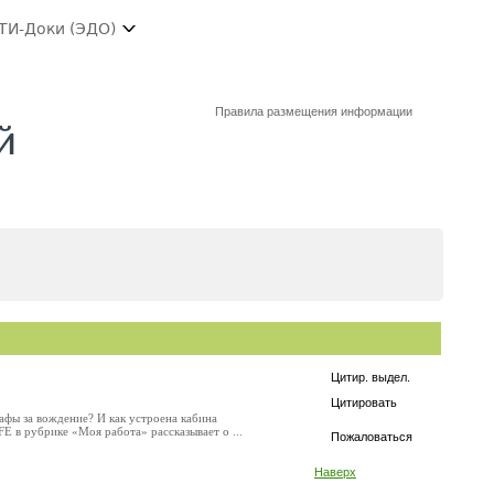
ТИ-Доки (ЭДО)
Правила размещения информации
й
Цитир. выдел.
Цитировать
фы за вождение? И как устроена кабина
 в рубрике «Моя работа» рассказывает о ...
Пожаловаться
Наверх