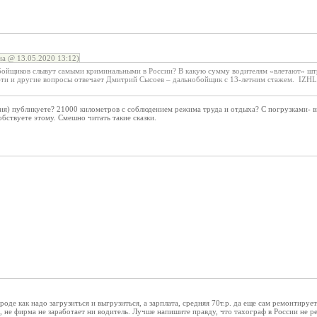
а @ 13.05.2020 13:12)
бойщиков слывут самыми криминальными в России? В какую сумму водителям «влетают» штр
эти и другие вопросы отвечает Дмитрий Сысоев – дальнобойщик с 13-летним стажем. IZHLIF
ция) публикуете? 21000 километров с соблюдением режима труда и отдыха? С погрузками-
обствуете этому. Смешно читать такие сказки.
роде как надо загрузиться и выгрузиться, а зарплата, средняя 70т.р. да еще сам ремонтируе
 не фирма не заработает ни водитель. Лучше напишите правду, что тахограф в России не рен