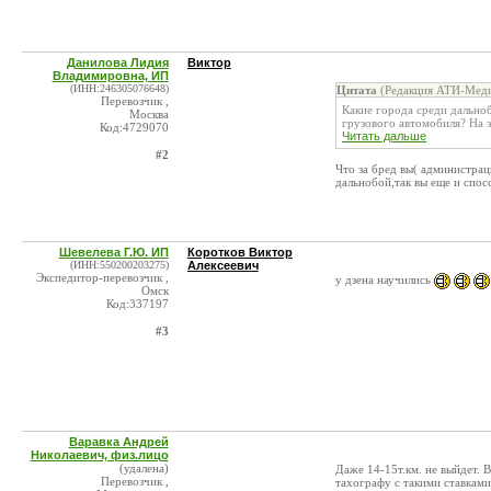
Данилова Лидия
Виктор
Владимировна, ИП
(ИНН:246305076648)
Цитата
(Редакция АТИ-Меди
Перевозчик ,
Какие города среди дально
Москва
грузового автомобиля? На 
Код:4729070
Читать дальше
#2
Что за бред вы( администра
дальнобой,так вы еще и спос
Шевелева Г.Ю. ИП
Коротков Виктор
(ИНН:550200203275)
Алексеевич
Экспедитор-перевозчик ,
у дзена научились
Омск
Код:337197
#3
Варавка Андрей
Николаевич, физ.лицо
(удалена)
Даже 14-15т.км. не выйдет. В
Перевозчик ,
тахографу с такими ставками,