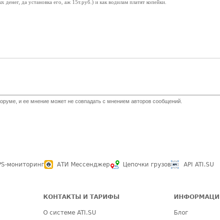
 денег, да установка его, аж 15т.руб.) и как водилам платят копейки.
оруме, и ее мнение может не совпадать с мнением авторов сообщений.
PS-мониторинг
АТИ Мессенджер
Цепочки грузов
API ATI.SU
КОНТАКТЫ И ТАРИФЫ
ИНФОРМАЦИ
О системе ATI.SU
Блог