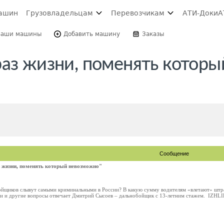
ашин
Грузовладельцам
Перевозчикам
АТИ-Доки
А
Ваши машины
Добавить машину
Заказы
раз жизни, поменять которы
Сообщение
 жизни, поменять который невозможно"
ойщиков слывут самыми криминальными в России? В какую сумму водителям «влетают» штра
ти и другие вопросы отвечает Дмитрий Сысоев – дальнобойщик с 13-летним стажем. IZHLIFE