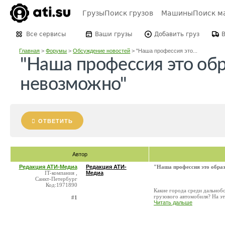
Грузы
Поиск грузов
Машины
Поиск м
Все сервисы
Ваши грузы
Добавить груз
Главная
>
Форумы
>
Обсуждение новостей
>
"Наша профессия это...
"Наша профессия это об
невозможно"
ОТВЕТИТЬ
Автор
Редакция АТИ-Медиа
Редакция АТИ-
"Наша профессия это образ
IT-компания ,
Медиа
Санкт-Петербург
Код:1971890
Какие города среди дальноб
грузового автомобиля? На э
#1
Читать дальше